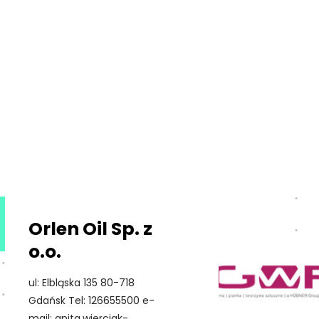
Orlen Oil Sp. z
o.o.
ul: Elbląska 135 80-718
Gdańsk Tel: 126655500 e-
mail: anita.wierciak-