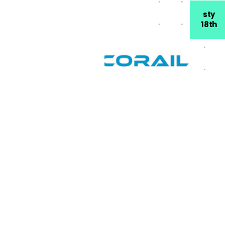
sty
18th