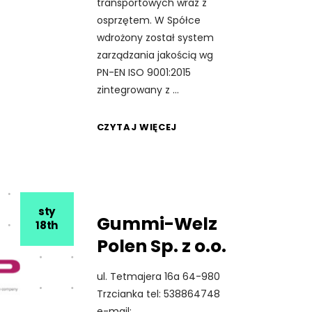
transportowych wraz z
osprzętem. W Spółce
wdrożony został system
zarządzania jakością wg
PN-EN ISO 9001:2015
zintegrowany z
CZYTAJ WIĘCEJ
sty
Gummi-Welz
18th
Polen Sp. z o.o.
ul. Tetmajera 16a 64-980
Trzcianka tel: 538864748
e-mail: