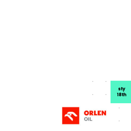
sty
18th