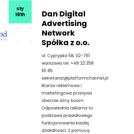
sty
Dan Digital
18th
Advertising
Network
Spółka z o.o.
Ul. Cypryjska 58, 02-761
warszawa tel. +48 22 258
55 85
sekretariat@platformchannel.pl
Branża reklamowa i
marketingowa przeżywa
obecnie istny boom.
Odpowiednia reklama to
podstawa prawidłowego
funkcjonowania każdej
działalności. Z pomocą