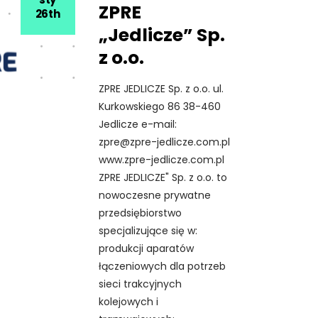
ZPRE
26th
„Jedlicze” Sp.
z o.o.
ZPRE JEDLICZE Sp. z o.o. ul.
Kurkowskiego 86 38-460
Jedlicze e-mail:
zpre@zpre-jedlicze.com.pl
www.zpre-jedlicze.com.pl
ZPRE JEDLICZE" Sp. z o.o. to
nowoczesne prywatne
przedsiębiorstwo
specjalizujące się w:
produkcji aparatów
łączeniowych dla potrzeb
sieci trakcyjnych
kolejowych i