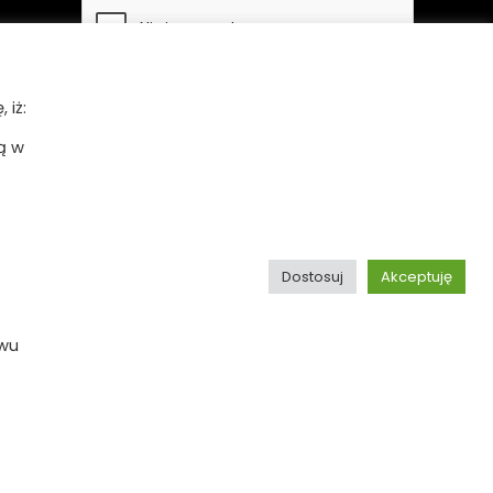
 iż:
ą w
Bezpieczne płatności
Dostosuj
Akceptuję
ywu