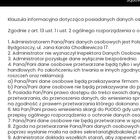
ul. Jana Karola Chodkiewicza 17
Konto 
85-065 Bydgoszcz
Bydgo
Klauzula informacyjna dotycząca posiadanych danych os
41 105
Zgodnie z art. 13 ust. 1 i ust. 2 ogólnego rozporządzenia o 
e-mail:
sekretariat@izbakolei.pl
e-Dor
telefon:
+48 52 324 93 80
1. Administratorem Pana/Pani danych osobowych jest Polsk
AE:PL
Bydgoszczy, ul. Jana Karola Chodkiewicza 17.
2. Administrator nie wyznaczył Inspektora Danych Osobow
3. Administrator pozyskuje dane wyłącznie bezpośrednio.
4. Pana/Pani dane osobowe przetwarzane będą tylko i wyłą
handlowych. Po zakończeniu ich trwania w innych zgodny
roszczeń oraz reklamacji.
a) Pana/Pani dane osobowe będą przekazywane firmom zew
b) Pana/Pani dane osobowe nie będą przekazywane do pa
5. Posiada Pan/Pani prawo dostępu do treści swoich dany
przetwarzania, do przenoszenia danych, do wniesienia 
na zgodność z prawem przetwarzania którego dokonano n
6. Ma Pan/Pani prawo wniesienia skargi do PUODO gdy uz
przepisy ogólnego rozporządzenia o ochronie danych osob
7. Pana/Pani dane osobowe nie będą przetwarzane w s
8. Zgoda na przetwarzanie Pana/Pani danych osobowych
poprzez wysłanie maila na adres sekretariat@izbakolei.pl
9. Administrator dokłada wszelkich starań, aby zapewnić ws