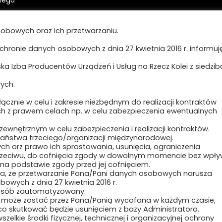
ING Bank Śląski Oddział
Polityka prywatności i cookies
szcz
obowych oraz ich przetwarzaniu.
0 1139 1000 0022 9700 3499
Regulamin strony
ochronie danych osobowych z dnia 27 kwietnia 2016 r. informuję,
ęczenia:
a Izba Producentów Urządzeń i Usług na Rzecz Kolei z siedzib
-12800-83834-HJTGJ-31
ych.
cznie w celu i zakresie niezbędnym do realizacji kontraktów
ch z prawem celach np. w celu zabezpieczenia ewentualnych
nętrznym w celu zabezpieczenia i realizacji kontraktów.
ństwa trzeciego/organizacji międzynarodowej.
ch orz prawo ich sprostowania, usunięcia, ograniczenia
sprzeciwu, do cofnięcia zgody w dowolnym momencie bez wpł
a podstawie zgody przed jej cofnięciem.
na, że przetwarzanie Pana/Pani danych osobowych narusza
owych z dnia 27 kwietnia 2016 r.
posób zautomatyzowany.
 może zostać przez Pana/Panią wycofana w każdym czasie,
 co skutkować będzie usunięciem z bazy Administratora.
Copyright ©2024 Polska Izba Kolei
zelkie środki fizycznej, technicznej i organizacyjnej ochrony