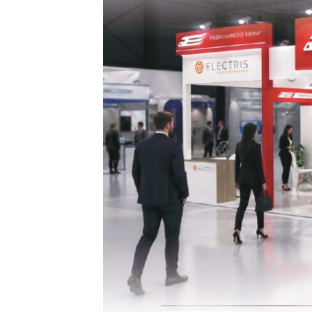
NOWOCZESNE TECHNOLOGIE
XV konferencja ENERGETYKA NA
KOLEI
VIII konferencja
BEZPIECZEŃSTWO NA KOLEI
Kalendarz wydarzeń Izby
Aktualności