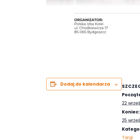
Dodaj do kalendarza
SZCZE
Począt
22 wrze
Koniec:
25 wrze
Katego
Targi