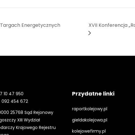
 Targach Energetycznych
XVII Konferencja „Ro
Przydatne linki
7 10 47 950
 092 454 672
raportkolejowy.pl
0000 25768 Sąd Rejonowy
oszczy XIII Wydział
gieldakolejowa.pl
darczy Krajowego Rejestru
kolejowefirmy.pl
wego