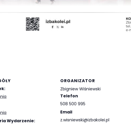
GÓŁY
ORGANIZATOR
ek:
Zbigniew Wiśniewski
Telefon
śnia
508 500 995
Email
śnia
z.wisniewski@izbakolei.pl
ria Wydarzenie: