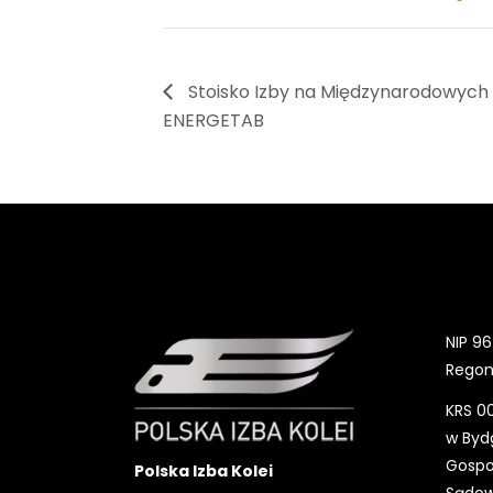
Stoisko Izby na Międzynarodowych
ENERGETAB
NIP 96
Regon
KRS 0
w Bydg
Gospo
Polska Izba Kolei
Sądo