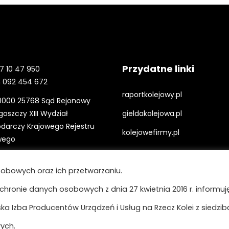
Przydatne linki
7 10 47 950
 092 454 672
raportkolejowy.pl
0000 25768 Sąd Rejonowy
oszczy XIII Wydział
gieldakolejowa.pl
darczy Krajowego Rejestru
kolejowefirmy.pl
wego
ING Bank Śląski Oddział
Polityka prywatności i cookies
obowych oraz ich przetwarzaniu.
szcz
0 1139 1000 0022 9700 3499
ochronie danych osobowych z dnia 27 kwietnia 2016 r. informuję,
Regulamin strony
ęczenia:
a Izba Producentów Urządzeń i Usług na Rzecz Kolei z siedzib
-12800-83834-HJTGJ-31
ych.