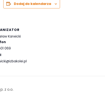
Dodaj do kalendarza
ANIZATOR
sław Karwicki
fon
501 069
l
wicki@izbakolei.pl
. z o.o.