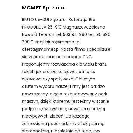
MCMET Sp. z o.o.
BIURO 05-091 Ząbki, ul. Batorego 16a
PRODUKCJA 26-910 Magnuszew, Żelazna
Nowa 6 Telefon tel. 503 915 990 tel. 515 390
209 E-mail biuro@mcmet.pl
oferta@mcmet.pl Nasza firma specjalizuje
się w profesjonalnej obróbce CNC.
Proponujemy rozwiązania dla wielu branż,
takich jak branża kolejowa, lotnicza,
wojskowa czy spożywcza. Głównym
atutem wyboru naszej firmy jest bardzo
nowoczesny, ciągle rozbudowywany park
maszyn, dzięki któremu jesteśmy w stanie
podjąć się wszystkich, nawet najbardziej
nietypowych zleceń. Do każdego
zamówienia podchodzimy z taką samą
starannością, niezależnie od tego, czy