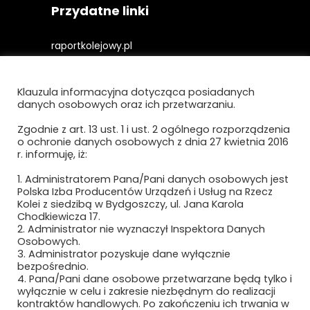
Przydatne linki
raportkolejowy.pl
gieldakolejowa.pl
Klauzula informacyjna dotycząca posiadanych
kolejowefirmy.pl
danych osobowych oraz ich przetwarzaniu.
Zgodnie z art. 13 ust. 1 i ust. 2 ogólnego rozporządzenia
o ochronie danych osobowych z dnia 27 kwietnia 2016
Polityka prywatności i cookies
r. informuję, iż:
Regulamin strony
1. Administratorem Pana/Pani danych osobowych jest
Polska Izba Producentów Urządzeń i Usług na Rzecz
Kolei z siedzibą w Bydgoszczy, ul. Jana Karola
Chodkiewicza 17.
2. Administrator nie wyznaczył Inspektora Danych
Osobowych.
3. Administrator pozyskuje dane wyłącznie
bezpośrednio.
4. Pana/Pani dane osobowe przetwarzane będą tylko i
wyłącznie w celu i zakresie niezbędnym do realizacji
Newsletter
kontraktów handlowych. Po zakończeniu ich trwania w