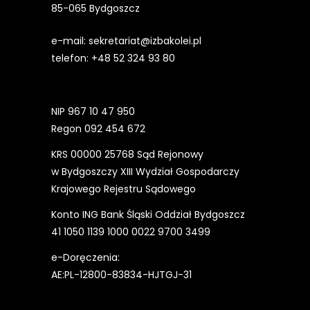
85-065 Bydgoszcz
e-mail:
sekretariat@izbakolei.pl
telefon:
+48 52 324 93 80
NIP 967 10 47 950
Regon 092 454 672
KRS 00000 25768 Sąd Rejonowy
w Bydgoszczy XIII Wydział Gospodarczy
Krajowego Rejestru Sądowego
Konto ING Bank Śląski Oddział Bydgoszcz
41 1050 1139 1000 0022 9700 3499
e-Doręczenia:
AE:PL-12800-83834-HJTGJ-31