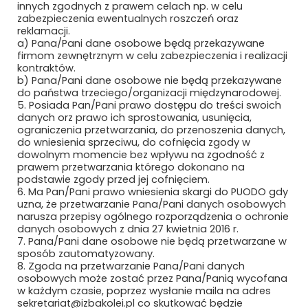
innych zgodnych z prawem celach np. w celu
zabezpieczenia ewentualnych roszczeń oraz
Subskrybuj, aby być na bieżąco
reklamacji.
a) Pana/Pani dane osobowe będą przekazywane
firmom zewnętrznym w celu zabezpieczenia i realizacji
kontraktów.
b) Pana/Pani dane osobowe nie będą przekazywane
do państwa trzeciego/organizacji międzynarodowej.
5. Posiada Pan/Pani prawo dostępu do treści swoich
danych orz prawo ich sprostowania, usunięcia,
ograniczenia przetwarzania, do przenoszenia danych,
do wniesienia sprzeciwu, do cofnięcia zgody w
dowolnym momencie bez wpływu na zgodność z
prawem przetwarzania którego dokonano na
Bezpieczne płatności
podstawie zgody przed jej cofnięciem.
6. Ma Pan/Pani prawo wniesienia skargi do PUODO gdy
uzna, że przetwarzanie Pana/Pani danych osobowych
narusza przepisy ogólnego rozporządzenia o ochronie
danych osobowych z dnia 27 kwietnia 2016 r.
7. Pana/Pani dane osobowe nie będą przetwarzane w
sposób zautomatyzowany.
8. Zgoda na przetwarzanie Pana/Pani danych
osobowych może zostać przez Pana/Panią wycofana
w każdym czasie, poprzez wysłanie maila na adres
sekretariat@izbakolei.pl co skutkować będzie