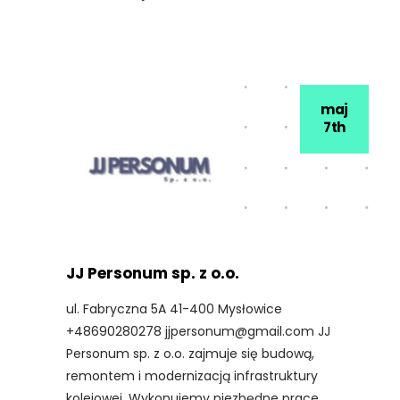
maj
7th
JJ Personum sp. z o.o.
ul. Fabryczna 5A 41-400 Mysłowice
+48690280278 jjpersonum@gmail.com JJ
Personum sp. z o.o. zajmuje się budową,
remontem i modernizacją infrastruktury
kolejowej. Wykonujemy niezbędne prace