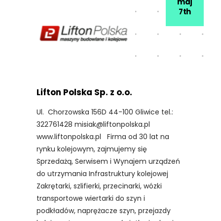
maj
7th
Lifton Polska Sp. z o.o.
Ul. Chorzowska 156D 44-100 Gliwice tel.:
322761428 misiak@liftonpolska.pl
www.liftonpolska.pl Firma od 30 lat na
rynku kolejowym, zajmujemy się
Sprzedażą, Serwisem i Wynajem urządzeń
do utrzymania Infrastruktury kolejowej
Zakrętarki, szlifierki, przecinarki, wózki
transportowe wiertarki do szyn i
podkładów, naprężacze szyn, przejazdy