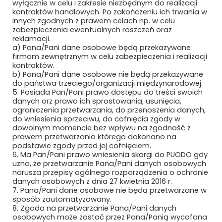
wyłącznie w celu i zakresie niezbędnym do realizacji
Newsletter
kontraktów handlowych. Po zakończeniu ich trwania w
innych zgodnych z prawem celach np. w celu
zabezpieczenia ewentualnych roszczeń oraz
Subskrybuj, aby być na bieżąco
reklamacji.
a) Pana/Pani dane osobowe będą przekazywane
firmom zewnętrznym w celu zabezpieczenia i realizacji
kontraktów.
b) Pana/Pani dane osobowe nie będą przekazywane
do państwa trzeciego/organizacji międzynarodowej.
5. Posiada Pan/Pani prawo dostępu do treści swoich
danych orz prawo ich sprostowania, usunięcia,
ograniczenia przetwarzania, do przenoszenia danych,
do wniesienia sprzeciwu, do cofnięcia zgody w
dowolnym momencie bez wpływu na zgodność z
prawem przetwarzania którego dokonano na
Bezpieczne płatności
podstawie zgody przed jej cofnięciem.
6. Ma Pan/Pani prawo wniesienia skargi do PUODO gdy
uzna, że przetwarzanie Pana/Pani danych osobowych
narusza przepisy ogólnego rozporządzenia o ochronie
danych osobowych z dnia 27 kwietnia 2016 r.
7. Pana/Pani dane osobowe nie będą przetwarzane w
sposób zautomatyzowany.
8. Zgoda na przetwarzanie Pana/Pani danych
osobowych może zostać przez Pana/Panią wycofana