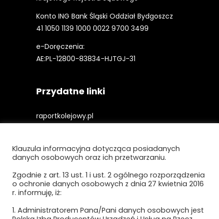
Konto ING Bank Śląski Oddział Bydgoszcz
41 1050 1139 1000 0022 9700 3499
e-Doręczenia:
AE:PL-12800-83834-HJTGJ-31
Przydatne linki
raportkolejowy.pl
gieldakolejowa.pl
Klauzula informacyjna dotycząca posiadanych
kolejowefirmy.pl
danych osobowych oraz ich przetwarzaniu.
Zgodnie z art. 13 ust. 1 i ust. 2 ogólnego rozporządzenia
o ochronie danych osobowych z dnia 27 kwietnia 2016
Polityka prywatności i cookies
r. informuję, iż:
Regulamin strony
1. Administratorem Pana/Pani danych osobowych jest