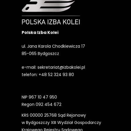
Polska Izba Kolei
ul. Jana Karola Chodkiewicza 17
85-065 Bydgoszcz
e-mail:
sekretariat@izbakolei.pl
telefon:
+48 52 324 93 80
NIP 967 10 47 950
Regon 092 454 672
KRS 00000 25768 Sąd Rejonowy
w Bydgoszczy XIII Wydział Gospodarczy
Krajowego Rejestru Sądowego