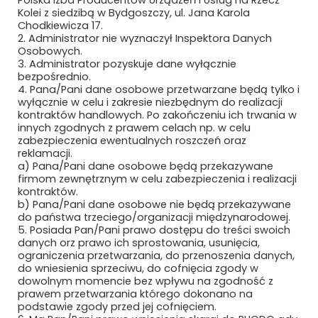
Polska Izba Producentów Urządzeń i Usług na Rzecz
Kolei z siedzibą w Bydgoszczy, ul. Jana Karola
Chodkiewicza 17.
2. Administrator nie wyznaczył Inspektora Danych
Osobowych.
3. Administrator pozyskuje dane wyłącznie
bezpośrednio.
4. Pana/Pani dane osobowe przetwarzane będą tylko i
wyłącznie w celu i zakresie niezbędnym do realizacji
Newsletter
kontraktów handlowych. Po zakończeniu ich trwania w
innych zgodnych z prawem celach np. w celu
zabezpieczenia ewentualnych roszczeń oraz
Subskrybuj, aby być na bieżąco
reklamacji.
a) Pana/Pani dane osobowe będą przekazywane
firmom zewnętrznym w celu zabezpieczenia i realizacji
kontraktów.
b) Pana/Pani dane osobowe nie będą przekazywane
do państwa trzeciego/organizacji międzynarodowej.
5. Posiada Pan/Pani prawo dostępu do treści swoich
danych orz prawo ich sprostowania, usunięcia,
ograniczenia przetwarzania, do przenoszenia danych,
do wniesienia sprzeciwu, do cofnięcia zgody w
dowolnym momencie bez wpływu na zgodność z
prawem przetwarzania którego dokonano na
Bezpieczne płatności
podstawie zgody przed jej cofnięciem.