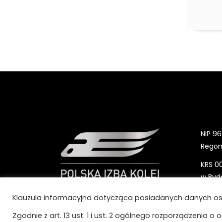
NOWOCZESNE TECHNOLOGIE
XV konferencja ENERGETYKA NA
KOLEI
VIII konferencja
BEZPIECZEŃSTWO NA KOLEI
Kalendarz wydarzeń Izby
Aktualności
NIP 96
Regon
KRS 0
w Bydg
Gospo
Polska Izba Kolei
Klauzula informacyjna dotycząca posiadanych danych os
Sądo
ul. Jana Karola Chodkiewicza 17
Zgodnie z art. 13 ust. 1 i ust. 2 ogólnego rozporządzenia o 
Konto 