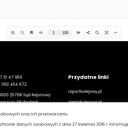
Przydatne linki
7 10 47 950
 092 454 672
raportkolejowy.pl
0000 25768 Sąd Rejonowy
oszczy XIII Wydział
gieldakolejowa.pl
darczy Krajowego Rejestru
kolejowefirmy.pl
obowych oraz ich przetwarzaniu.
wego
ochronie danych osobowych z dnia 27 kwietnia 2016 r. informuję,
ING Bank Śląski Oddział