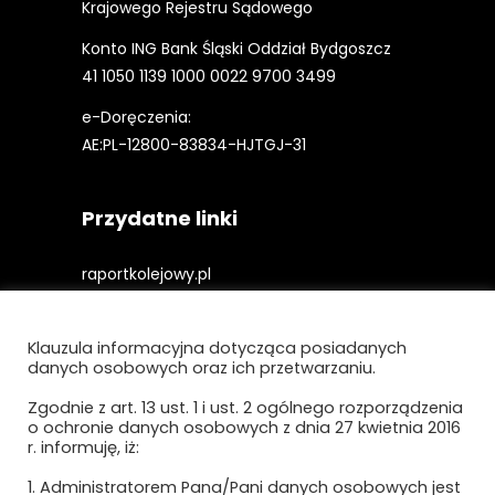
Krajowego Rejestru Sądowego
Konto ING Bank Śląski Oddział Bydgoszcz
41 1050 1139 1000 0022 9700 3499
e-Doręczenia:
AE:PL-12800-83834-HJTGJ-31
Przydatne linki
raportkolejowy.pl
gieldakolejowa.pl
Klauzula informacyjna dotycząca posiadanych
kolejowefirmy.pl
danych osobowych oraz ich przetwarzaniu.
Zgodnie z art. 13 ust. 1 i ust. 2 ogólnego rozporządzenia
o ochronie danych osobowych z dnia 27 kwietnia 2016
Polityka prywatności i cookies
r. informuję, iż:
Regulamin strony
1. Administratorem Pana/Pani danych osobowych jest