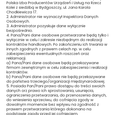
Polska Izba Producentów Urządzeń i Usług na Rzecz
Kolei z siedzibą w Bydgoszczy, ul. Jana Karola
Chodkiewicza 17.
2. Administrator nie wyznaczył Inspektora Danych
Osobowych.
3. Administrator pozyskuje dane wyłącznie
bezpośrednio.
4. Pana/Pani dane osobowe przetwarzane będą tylko i
wyłącznie w celu i zakresie niezbędnym do realizacji
Newsletter
kontraktów handlowych. Po zakończeniu ich trwania w
innych zgodnych z prawem celach np. w celu
zabezpieczenia ewentualnych roszczeń oraz
Subskrybuj, aby być na bieżąco
reklamacji.
a) Pana/Pani dane osobowe będą przekazywane
firmom zewnętrznym w celu zabezpieczenia i realizacji
kontraktów.
b) Pana/Pani dane osobowe nie będą przekazywane
do państwa trzeciego/organizacji międzynarodowej.
5. Posiada Pan/Pani prawo dostępu do treści swoich
danych orz prawo ich sprostowania, usunięcia,
ograniczenia przetwarzania, do przenoszenia danych,
do wniesienia sprzeciwu, do cofnięcia zgody w
dowolnym momencie bez wpływu na zgodność z
prawem przetwarzania którego dokonano na
Bezpieczne płatności
podstawie zgody przed jej cofnięciem.