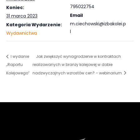
795022754
Koniec:
Email
31 marca 2023
m.ciechowski@izbakolei.p
Kategoria Wydarzenie:
l
Wydawnictwa
I wydanie
Jak zwiększyć wynagrodzenie w kontraktach
„Raportu
realizowanych w branży kolejowej w dobie
Kolejowego”
nadzwyczajnych wzrostów cen? – webinarium