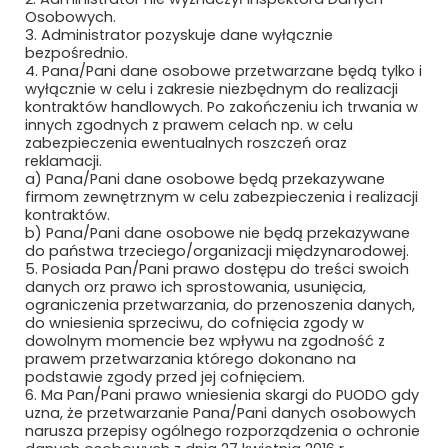
Osobowych.
3. Administrator pozyskuje dane wyłącznie
bezpośrednio.
4. Pana/Pani dane osobowe przetwarzane będą tylko i
wyłącznie w celu i zakresie niezbędnym do realizacji
Newsletter
kontraktów handlowych. Po zakończeniu ich trwania w
innych zgodnych z prawem celach np. w celu
zabezpieczenia ewentualnych roszczeń oraz
Subskrybuj, aby być na bieżąco
reklamacji.
a) Pana/Pani dane osobowe będą przekazywane
firmom zewnętrznym w celu zabezpieczenia i realizacji
kontraktów.
b) Pana/Pani dane osobowe nie będą przekazywane
do państwa trzeciego/organizacji międzynarodowej.
5. Posiada Pan/Pani prawo dostępu do treści swoich
danych orz prawo ich sprostowania, usunięcia,
ograniczenia przetwarzania, do przenoszenia danych,
do wniesienia sprzeciwu, do cofnięcia zgody w
dowolnym momencie bez wpływu na zgodność z
prawem przetwarzania którego dokonano na
Bezpieczne płatności
podstawie zgody przed jej cofnięciem.
6. Ma Pan/Pani prawo wniesienia skargi do PUODO gdy
uzna, że przetwarzanie Pana/Pani danych osobowych
narusza przepisy ogólnego rozporządzenia o ochronie