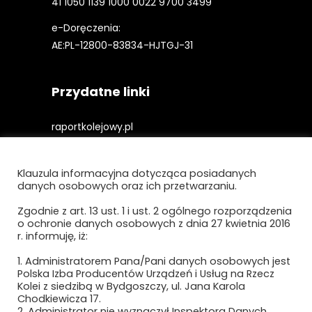
41 1050 1139 1000 0022 9700 3499
e-Doręczenia:
AE:PL-12800-83834-HJTGJ-31
Przydatne linki
raportkolejowy.pl
gieldakolejowa.pl
Klauzula informacyjna dotycząca posiadanych
kolejowefirmy.pl
danych osobowych oraz ich przetwarzaniu.
Zgodnie z art. 13 ust. 1 i ust. 2 ogólnego rozporządzenia
o ochronie danych osobowych z dnia 27 kwietnia 2016
Polityka prywatności i cookies
r. informuję, iż:
Regulamin strony
1. Administratorem Pana/Pani danych osobowych jest
Polska Izba Producentów Urządzeń i Usług na Rzecz
Kolei z siedzibą w Bydgoszczy, ul. Jana Karola
Chodkiewicza 17.
2. Administrator nie wyznaczył Inspektora Danych