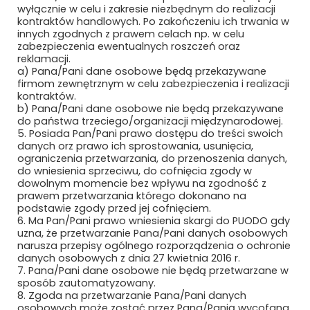
wyłącznie w celu i zakresie niezbędnym do realizacji
Newsletter
kontraktów handlowych. Po zakończeniu ich trwania w
innych zgodnych z prawem celach np. w celu
zabezpieczenia ewentualnych roszczeń oraz
Subskrybuj, aby być na bieżąco
reklamacji.
a) Pana/Pani dane osobowe będą przekazywane
firmom zewnętrznym w celu zabezpieczenia i realizacji
kontraktów.
b) Pana/Pani dane osobowe nie będą przekazywane
do państwa trzeciego/organizacji międzynarodowej.
5. Posiada Pan/Pani prawo dostępu do treści swoich
danych orz prawo ich sprostowania, usunięcia,
ograniczenia przetwarzania, do przenoszenia danych,
do wniesienia sprzeciwu, do cofnięcia zgody w
dowolnym momencie bez wpływu na zgodność z
prawem przetwarzania którego dokonano na
Bezpieczne płatności
podstawie zgody przed jej cofnięciem.
6. Ma Pan/Pani prawo wniesienia skargi do PUODO gdy
uzna, że przetwarzanie Pana/Pani danych osobowych
narusza przepisy ogólnego rozporządzenia o ochronie
danych osobowych z dnia 27 kwietnia 2016 r.
7. Pana/Pani dane osobowe nie będą przetwarzane w
sposób zautomatyzowany.
8. Zgoda na przetwarzanie Pana/Pani danych
osobowych może zostać przez Pana/Panią wycofana