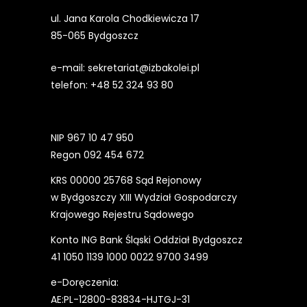
ul. Jana Karola Chodkiewicza 17
85-065 Bydgoszcz
e-mail:
sekretariat@izbakolei.pl
telefon:
+48 52 324 93 80
NIP 967 10 47 950
Regon 092 454 672
KRS 00000 25768 Sąd Rejonowy
w Bydgoszczy XIII Wydział Gospodarczy
Krajowego Rejestru Sądowego
Konto ING Bank Śląski Oddział Bydgoszcz
41 1050 1139 1000 0022 9700 3499
e-Doręczenia:
AE:PL-12800-83834-HJTGJ-31