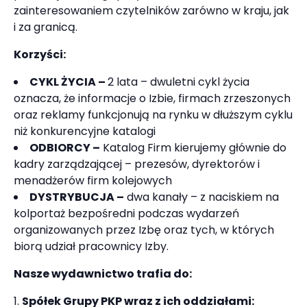
zainteresowaniem czytelników zarówno w kraju, jak
i za granicą.
Korzyści:
CYKL ŻYCIA
–
2 lata – dwuletni cykl życia
oznacza, że informacje o Izbie, firmach zrzeszonych
oraz reklamy funkcjonują na rynku w dłuższym cyklu
niż konkurencyjne katalogi
ODBIORCY
–
Katalog Firm kierujemy głównie do
kadry zarządzającej – prezesów, dyrektorów i
menadżerów firm kolejowych
DYSTRYBUCJA
–
dwa kanały – z naciskiem na
kolportaż bezpośredni podczas wydarzeń
organizowanych przez Izbę oraz tych, w których
biorą udział pracownicy Izby.
Nasze wydawnictwo trafia do:
Spółek Grupy PKP wraz z ich oddziałami: