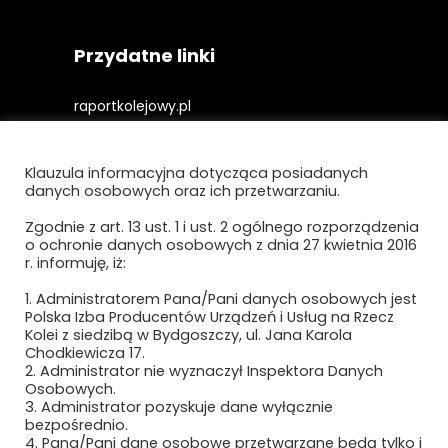
Przydatne linki
raportkolejowy.pl
gieldakolejowa.pl
Klauzula informacyjna dotycząca posiadanych
kolejowefirmy.pl
danych osobowych oraz ich przetwarzaniu.
Zgodnie z art. 13 ust. 1 i ust. 2 ogólnego rozporządzenia
o ochronie danych osobowych z dnia 27 kwietnia 2016
Polityka prywatności i cookies
r. informuję, iż:
Regulamin strony
1. Administratorem Pana/Pani danych osobowych jest
Polska Izba Producentów Urządzeń i Usług na Rzecz
Kolei z siedzibą w Bydgoszczy, ul. Jana Karola
Chodkiewicza 17.
2. Administrator nie wyznaczył Inspektora Danych
Osobowych.
3. Administrator pozyskuje dane wyłącznie
bezpośrednio.
4. Pana/Pani dane osobowe przetwarzane będą tylko i