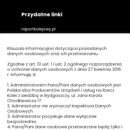
Przydatne linki
raportkolejowy.pl
gieldakolejowa.pl
Klauzula informacyjna dotycząca posiadanych
kolejowefirmy.pl
danych osobowych oraz ich przetwarzaniu.
Zgodnie z art. 13 ust. 1 i ust. 2 ogólnego rozporządzenia
o ochronie danych osobowych z dnia 27 kwietnia 2016
Polityka prywatności i cookies
r. informuję, iż:
Regulamin strony
1. Administratorem Pana/Pani danych osobowych jest
Polska Izba Producentów Urządzeń i Usług na Rzecz
Kolei z siedzibą w Bydgoszczy, ul. Jana Karola
Chodkiewicza 17.
2. Administrator nie wyznaczył Inspektora Danych
Osobowych.
3. Administrator pozyskuje dane wyłącznie
bezpośrednio.
4. Pana/Pani dane osobowe przetwarzane będą tylko i