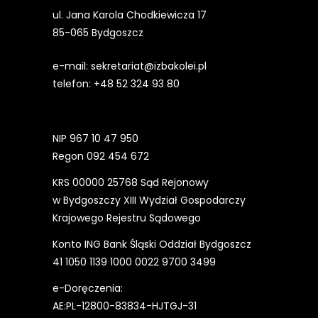
ul. Jana Karola Chodkiewicza 17
85-065 Bydgoszcz
e-mail:
sekretariat@izbakolei.pl
telefon:
+48 52 324 93 80
NIP 967 10 47 950
Regon 092 454 672
KRS 00000 25768 Sąd Rejonowy
w Bydgoszczy XIII Wydział Gospodarczy
Krajowego Rejestru Sądowego
Konto ING Bank Śląski Oddział Bydgoszcz
41 1050 1139 1000 0022 9700 3499
e-Doręczenia:
AE:PL-12800-83834-HJTGJ-31