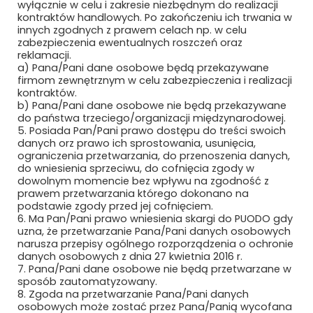
wyłącznie w celu i zakresie niezbędnym do realizacji
Newsletter
kontraktów handlowych. Po zakończeniu ich trwania w
innych zgodnych z prawem celach np. w celu
zabezpieczenia ewentualnych roszczeń oraz
Subskrybuj, aby być na bieżąco
reklamacji.
a) Pana/Pani dane osobowe będą przekazywane
firmom zewnętrznym w celu zabezpieczenia i realizacji
kontraktów.
b) Pana/Pani dane osobowe nie będą przekazywane
do państwa trzeciego/organizacji międzynarodowej.
5. Posiada Pan/Pani prawo dostępu do treści swoich
danych orz prawo ich sprostowania, usunięcia,
ograniczenia przetwarzania, do przenoszenia danych,
do wniesienia sprzeciwu, do cofnięcia zgody w
dowolnym momencie bez wpływu na zgodność z
prawem przetwarzania którego dokonano na
Bezpieczne płatności
podstawie zgody przed jej cofnięciem.
6. Ma Pan/Pani prawo wniesienia skargi do PUODO gdy
uzna, że przetwarzanie Pana/Pani danych osobowych
narusza przepisy ogólnego rozporządzenia o ochronie
danych osobowych z dnia 27 kwietnia 2016 r.
7. Pana/Pani dane osobowe nie będą przetwarzane w
sposób zautomatyzowany.
8. Zgoda na przetwarzanie Pana/Pani danych
osobowych może zostać przez Pana/Panią wycofana