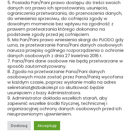
5. Posiada Pan/Pani prawo dostępu do treści swoich
danych orz prawo ich sprostowania, usunięcia,
ograniczenia przetwarzania, do przenoszenia danych,
do wniesienia sprzeciwu, do cofnięcia zgody w
dowolnym momencie bez wpływu na zgodność z
prawem przetwarzania którego dokonano na
Bezpieczne płatności
podstawie zgody przed jej cofnięciem.
6. Ma Pan/Pani prawo wniesienia skargi do PUODO gdy
uzna, że przetwarzanie Pana/Pani danych osobowych
narusza przepisy ogólnego rozporządzenia o ochronie
danych osobowych z dnia 27 kwietnia 2016 r.
7. Pana/Pani dane osobowe nie będą przetwarzane w
sposób zautomatyzowany.
8. Zgoda na przetwarzanie Pana/Pani danych
osobowych może zostać przez Pana/Panią wycofana
w każdym czasie, poprzez wysłanie maila na adres
sekretariat@izbakolei.pl co skutkować będzie
usunięciem z bazy Administratora.
9. Administrator dokłada wszelkich starań, aby
zapewnić wszelkie środki fizycznej, technicznej i
organizacyjnej ochrony danych osobowych przed ich
nieuprawnionym ujawnieniem.
Copyright ©2024 Polska Izba Kolei
Dostosuj
Akceptuję