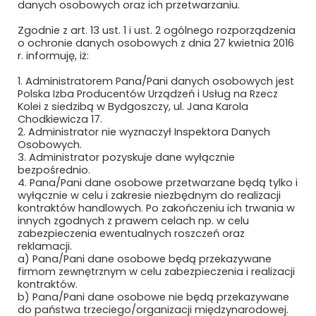
danych osobowych oraz ich przetwarzaniu.
Zgodnie z art. 13 ust. 1 i ust. 2 ogólnego rozporządzenia
o ochronie danych osobowych z dnia 27 kwietnia 2016
Polityka prywatności i cookies
r. informuję, iż:
Regulamin strony
1. Administratorem Pana/Pani danych osobowych jest
Polska Izba Producentów Urządzeń i Usług na Rzecz
Kolei z siedzibą w Bydgoszczy, ul. Jana Karola
Chodkiewicza 17.
2. Administrator nie wyznaczył Inspektora Danych
Osobowych.
3. Administrator pozyskuje dane wyłącznie
bezpośrednio.
4. Pana/Pani dane osobowe przetwarzane będą tylko i
wyłącznie w celu i zakresie niezbędnym do realizacji
Newsletter
kontraktów handlowych. Po zakończeniu ich trwania w
innych zgodnych z prawem celach np. w celu
zabezpieczenia ewentualnych roszczeń oraz
Subskrybuj, aby być na bieżąco
reklamacji.
a) Pana/Pani dane osobowe będą przekazywane
firmom zewnętrznym w celu zabezpieczenia i realizacji
kontraktów.
b) Pana/Pani dane osobowe nie będą przekazywane
do państwa trzeciego/organizacji międzynarodowej.