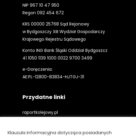
NIP 967 10 47 950
Regon 092 454 672
KRS 00000 25768 Sąd Rejonowy
w Bydgoszczy XIII Wydział Gospodarczy
Krajowego Rejestru Sądowego
Konto ING Bank Śląski Oddział Bydgoszcz
41 1050 1139 1000 0022 9700 3499
e-Doręczenia:
AE:PL-12800-83834-HJTGJ-31
Przydatne linki
raportkolejowy.pl
gieldakolejowa.pl
Klauzula informacyjna dotycząca posiadanych
kolejowefirmy.pl