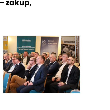
– zakup,