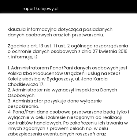
raportkolejowy.pl
gieldakolejowa.pl
Klauzula informacyjna dotycząca posiadanych
kolejowefirmy.pl
danych osobowych oraz ich przetwarzaniu.
Zgodnie z art. 13 ust. 1 i ust. 2 ogólnego rozporządzenia
o ochronie danych osobowych z dnia 27 kwietnia 2016
Polityka prywatności i cookies
r. informuję, iż:
Regulamin strony
1. Administratorem Pana/Pani danych osobowych jest
Polska Izba Producentów Urządzeń i Usług na Rzecz
Kolei z siedzibą w Bydgoszczy, ul. Jana Karola
Chodkiewicza 17.
2. Administrator nie wyznaczył Inspektora Danych
Osobowych.
3. Administrator pozyskuje dane wyłącznie
bezpośrednio.
4. Pana/Pani dane osobowe przetwarzane będą tylko i
wyłącznie w celu i zakresie niezbędnym do realizacji
Newsletter
kontraktów handlowych. Po zakończeniu ich trwania w
innych zgodnych z prawem celach np. w celu
zabezpieczenia ewentualnych roszczeń oraz
Subskrybuj, aby być na bieżąco