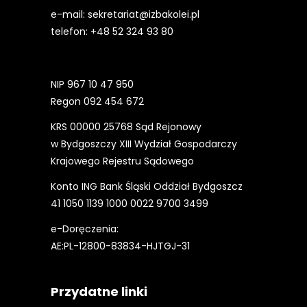
e-mail:
sekretariat@izbakolei.pl
telefon:
+48 52 324 93 80
NIP 967 10 47 950
Regon 092 454 672
KRS 00000 25768 Sąd Rejonowy
w Bydgoszczy XIII Wydział Gospodarczy
Krajowego Rejestru Sądowego
Konto ING Bank Śląski Oddział Bydgoszcz
41 1050 1139 1000 0022 9700 3499
e-Doręczenia:
AE:PL-12800-83834-HJTGJ-31
Przydatne linki