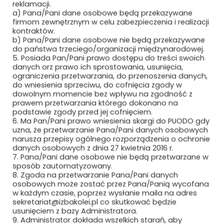
reklamacji.
a) Pana/Pani dane osobowe będą przekazywane
firmom zewnętrznym w celu zabezpieczenia i realizacji
kontraktów.
b) Pana/Pani dane osobowe nie będą przekazywane
do państwa trzeciego/organizacji międzynarodowej.
5. Posiada Pan/Pani prawo dostępu do treści swoich
danych orz prawo ich sprostowania, usunięcia,
ograniczenia przetwarzania, do przenoszenia danych,
do wniesienia sprzeciwu, do cofnięcia zgody w
dowolnym momencie bez wpływu na zgodność z
prawem przetwarzania którego dokonano na
Bezpieczne płatności
podstawie zgody przed jej cofnięciem.
6. Ma Pan/Pani prawo wniesienia skargi do PUODO gdy
uzna, że przetwarzanie Pana/Pani danych osobowych
narusza przepisy ogólnego rozporządzenia o ochronie
danych osobowych z dnia 27 kwietnia 2016 r.
7. Pana/Pani dane osobowe nie będą przetwarzane w
sposób zautomatyzowany.
8. Zgoda na przetwarzanie Pana/Pani danych
osobowych może zostać przez Pana/Panią wycofana
w każdym czasie, poprzez wysłanie maila na adres
sekretariat@izbakolei.pl co skutkować będzie
usunięciem z bazy Administratora.
9. Administrator dokłada wszelkich starań, aby