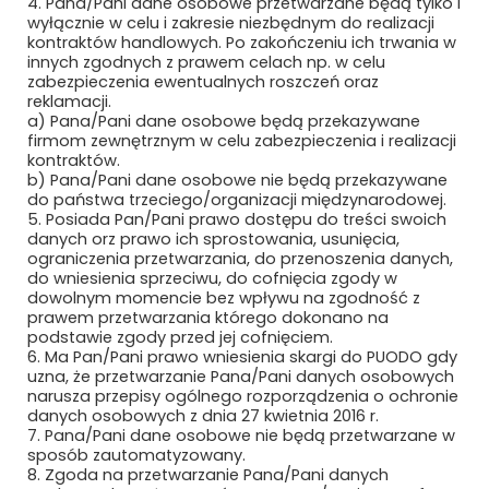
4. Pana/Pani dane osobowe przetwarzane będą tylko i
wyłącznie w celu i zakresie niezbędnym do realizacji
Newsletter
kontraktów handlowych. Po zakończeniu ich trwania w
innych zgodnych z prawem celach np. w celu
zabezpieczenia ewentualnych roszczeń oraz
Subskrybuj, aby być na bieżąco
reklamacji.
a) Pana/Pani dane osobowe będą przekazywane
firmom zewnętrznym w celu zabezpieczenia i realizacji
kontraktów.
b) Pana/Pani dane osobowe nie będą przekazywane
do państwa trzeciego/organizacji międzynarodowej.
5. Posiada Pan/Pani prawo dostępu do treści swoich
danych orz prawo ich sprostowania, usunięcia,
ograniczenia przetwarzania, do przenoszenia danych,
do wniesienia sprzeciwu, do cofnięcia zgody w
dowolnym momencie bez wpływu na zgodność z
prawem przetwarzania którego dokonano na
Bezpieczne płatności
podstawie zgody przed jej cofnięciem.
6. Ma Pan/Pani prawo wniesienia skargi do PUODO gdy
uzna, że przetwarzanie Pana/Pani danych osobowych
narusza przepisy ogólnego rozporządzenia o ochronie
danych osobowych z dnia 27 kwietnia 2016 r.
7. Pana/Pani dane osobowe nie będą przetwarzane w
sposób zautomatyzowany.
8. Zgoda na przetwarzanie Pana/Pani danych