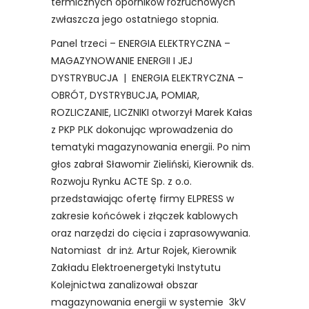
termicznych oporników rozruchowych
zwłaszcza jego ostatniego stopnia.
Panel trzeci – ENERGIA ELEKTRYCZNA –
MAGAZYNOWANIE ENERGII I JEJ
DYSTRYBUCJA | ENERGIA ELEKTRYCZNA –
OBRÓT, DYSTRYBUCJA, POMIAR,
ROZLICZANIE, LICZNIKI otworzył Marek Kałas
z PKP PLK dokonując wprowadzenia do
tematyki magazynowania energii. Po nim
głos zabrał Sławomir Zieliński, Kierownik ds.
Rozwoju Rynku ACTE Sp. z o.o.
przedstawiając ofertę firmy ELPRESS w
zakresie końcówek i złączek kablowych
oraz narzędzi do cięcia i zaprasowywania.
Natomiast dr inż. Artur Rojek, Kierownik
Zakładu Elektroenergetyki Instytutu
Kolejnictwa zanalizował obszar
magazynowania energii w systemie 3kV