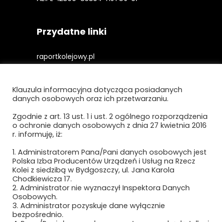
Przydatne linki
raportkolejowy.pl
gieldakolejowa.pl
Klauzula informacyjna dotycząca posiadanych
kolejowefirmy.pl
danych osobowych oraz ich przetwarzaniu.
Zgodnie z art. 13 ust. 1 i ust. 2 ogólnego rozporządzenia
o ochronie danych osobowych z dnia 27 kwietnia 2016
Polityka prywatności i cookies
r. informuję, iż:
Regulamin strony
1. Administratorem Pana/Pani danych osobowych jest
Polska Izba Producentów Urządzeń i Usług na Rzecz
Kolei z siedzibą w Bydgoszczy, ul. Jana Karola
Chodkiewicza 17.
2. Administrator nie wyznaczył Inspektora Danych
Osobowych.
3. Administrator pozyskuje dane wyłącznie
bezpośrednio.