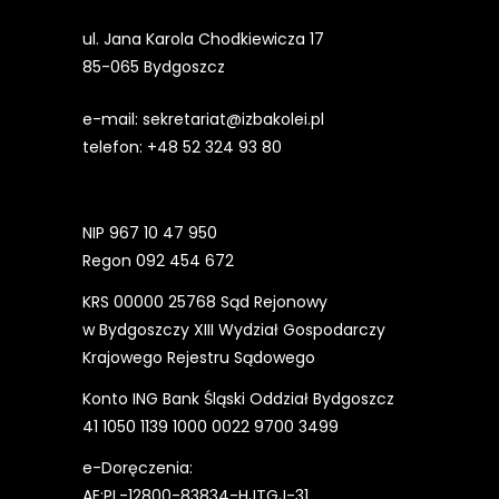
ul. Jana Karola Chodkiewicza 17
85-065 Bydgoszcz
e-mail:
sekretariat@izbakolei.pl
telefon:
+48 52 324 93 80
NIP 967 10 47 950
Regon 092 454 672
KRS 00000 25768 Sąd Rejonowy
w Bydgoszczy XIII Wydział Gospodarczy
Krajowego Rejestru Sądowego
Konto ING Bank Śląski Oddział Bydgoszcz
41 1050 1139 1000 0022 9700 3499
e-Doręczenia:
AE:PL-12800-83834-HJTGJ-31