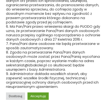
danych orz prawo ich sprostowania, usunięcia,
ograniczenia przetwarzania, do przenoszenia danych,
do wniesienia sprzeciwu, do cofnięcia zgody w
dowolnym momencie bez wpływu na zgodność z
prawem przetwarzania którego dokonano na
podstawie zgody przed jej cofnięciem.
6. Ma Pan/Pani prawo wniesienia skargi do PUODO gdy
uzna, że przetwarzanie Pana/Pani danych osobowych
narusza przepisy ogólnego rozporządzenia o ochronie
danych osobowych z dnia 27 kwietnia 2016 r.
7. Pana/Pani dane osobowe nie będą przetwarzane w
sposób zautomatyzowany.
8. Zgoda na przetwarzanie Pana/Pani danych
osobowych może zostać przez Pana/Panią wycofana
w każdym czasie, poprzez wysłanie maila na adres
sekretariat@izbakolei.pl co skutkować będzie
usunięciem z bazy Administratora.
9. Administrator dokłada wszelkich starań, aby
zapewnić wszelkie środki fizycznej, technicznej i
organizacyjnej ochrony danych osobowych przed ich
nieuprawnionym ujawnieniem.
Polska Izba Kolei
Dostosuj
Akceptuję
ul. Jana Karola Chodkiewicza 17
REKLAMA
ROZWIŃ