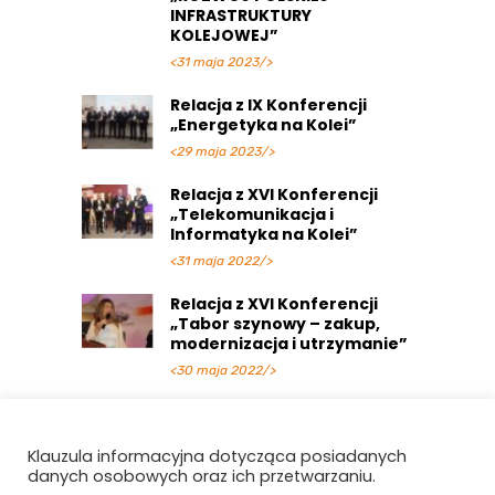
INFRASTRUKTURY
KOLEJOWEJ”
<31 maja 2023/>
Relacja z IX Konferencji
„Energetyka na Kolei”
<29 maja 2023/>
Relacja z XVI Konferencji
„Telekomunikacja i
Informatyka na Kolei”
<31 maja 2022/>
Relacja z XVI Konferencji
„Tabor szynowy – zakup,
modernizacja i utrzymanie”
<30 maja 2022/>
Relacja z Targów
ENERGETICS 2019
Klauzula informacyjna dotycząca posiadanych
<30 maja 2022/>
danych osobowych oraz ich przetwarzaniu.