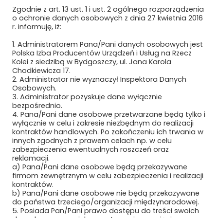
Relacja z II Konferencji
Zgodnie z art. 13 ust. 1 i ust. 2 ogólnego rozporządzenia
„Bezpieczeństwo na kolei” –
o ochronie danych osobowych z dnia 27 kwietnia 2016
Bezpieczny transport
r. informuję, iż:
kolejowy – bezpieczeństwo
nas wszystkich
1. Administratorem Pana/Pani danych osobowych jest
<30 maja 2022/>
Polska Izba Producentów Urządzeń i Usług na Rzecz
Kolei z siedzibą w Bydgoszczy, ul. Jana Karola
Relacja z VIII Konferencji
Chodkiewicza 17.
„Koleje regionalne i
2. Administrator nie wyznaczył Inspektora Danych
aglomeracyjne –
Osobowych.
doświadczenia i
3. Administrator pozyskuje dane wyłącznie
perspektywy”
bezpośrednio.
4. Pana/Pani dane osobowe przetwarzane będą tylko i
<30 maja 2022/>
wyłącznie w celu i zakresie niezbędnym do realizacji
kontraktów handlowych. Po zakończeniu ich trwania w
innych zgodnych z prawem celach np. w celu
zabezpieczenia ewentualnych roszczeń oraz
Search
reklamacji.
for:
a) Pana/Pani dane osobowe będą przekazywane
firmom zewnętrznym w celu zabezpieczenia i realizacji
kontraktów.
b) Pana/Pani dane osobowe nie będą przekazywane
Podążaj za nami
do państwa trzeciego/organizacji międzynarodowej.
5. Posiada Pan/Pani prawo dostępu do treści swoich