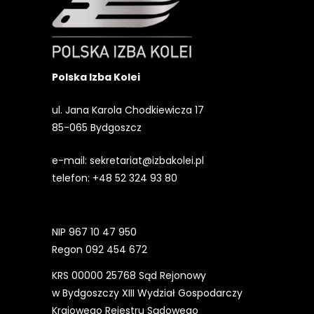
Polska Izba Kolei
ul. Jana Karola Chodkiewicza 17
85-065 Bydgoszcz
e-mail:
sekretariat@izbakolei.pl
telefon:
+48 52 324 93 80
NIP 967 10 47 950
Regon 092 454 672
KRS 00000 25768 Sąd Rejonowy
w Bydgoszczy XIII Wydział Gospodarczy
Krajowego Rejestru Sądowego