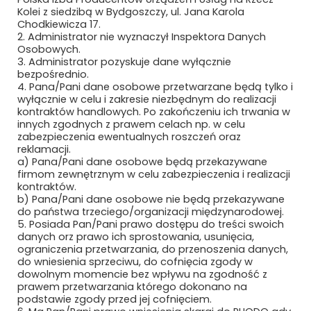
Kolei z siedzibą w Bydgoszczy, ul. Jana Karola
Chodkiewicza 17.
2. Administrator nie wyznaczył Inspektora Danych
Osobowych.
3. Administrator pozyskuje dane wyłącznie
bezpośrednio.
4. Pana/Pani dane osobowe przetwarzane będą tylko i
wyłącznie w celu i zakresie niezbędnym do realizacji
Newsletter
kontraktów handlowych. Po zakończeniu ich trwania w
innych zgodnych z prawem celach np. w celu
zabezpieczenia ewentualnych roszczeń oraz
Subskrybuj, aby być na bieżąco
reklamacji.
a) Pana/Pani dane osobowe będą przekazywane
firmom zewnętrznym w celu zabezpieczenia i realizacji
kontraktów.
b) Pana/Pani dane osobowe nie będą przekazywane
do państwa trzeciego/organizacji międzynarodowej.
5. Posiada Pan/Pani prawo dostępu do treści swoich
danych orz prawo ich sprostowania, usunięcia,
ograniczenia przetwarzania, do przenoszenia danych,
do wniesienia sprzeciwu, do cofnięcia zgody w
dowolnym momencie bez wpływu na zgodność z
prawem przetwarzania którego dokonano na
Bezpieczne płatności
podstawie zgody przed jej cofnięciem.