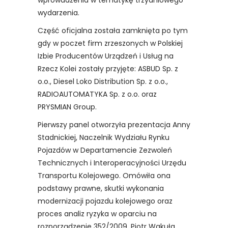
wprowadzenia w tematykę trzydniowego
wydarzenia.
Część oficjalna została zamknięta po tym
gdy w poczet firm zrzeszonych w Polskiej
Izbie Producentów Urządzeń i Usług na
Rzecz Kolei zostały przyjęte: ASBUD Sp. z
o.o., Diesel Loko Distribution Sp. z o.o.,
RADIOAUTOMATYKA Sp. z o.o. oraz
PRYSMIAN Group.
Pierwszy panel otworzyła prezentacja Anny
Stadnickiej, Naczelnik Wydziału Rynku
Pojazdów w Departamencie Zezwoleń
Technicznych i Interoperacyjności Urzędu
Transportu Kolejowego. Omówiła ona
podstawy prawne, skutki wykonania
modernizacji pojazdu kolejowego oraz
proces analiz ryzyka w oparciu na
rozporządzenie 352/2009. Piotr Wakuła,