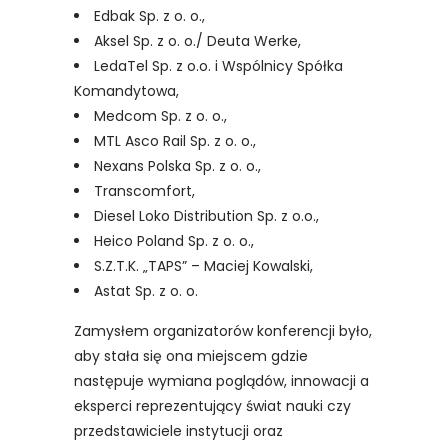
Edbak Sp. z o. o.,
Aksel Sp. z o. o./ Deuta Werke,
LedaTel Sp. z o.o. i Wspólnicy Spółka
Komandytowa,
Medcom Sp. z o. o.,
MTL Asco Rail Sp. z o. o.,
Nexans Polska Sp. z o. o.,
Transcomfort,
Diesel Loko Distribution Sp. z o.o.,
Heico Poland Sp. z o. o.,
S.Z.T.K. „TAPS” – Maciej Kowalski,
Astat Sp. z o. o.
Zamysłem organizatorów konferencji było,
aby stała się ona miejscem gdzie
następuje wymiana poglądów, innowacji a
eksperci reprezentujący świat nauki czy
przedstawiciele instytucji oraz