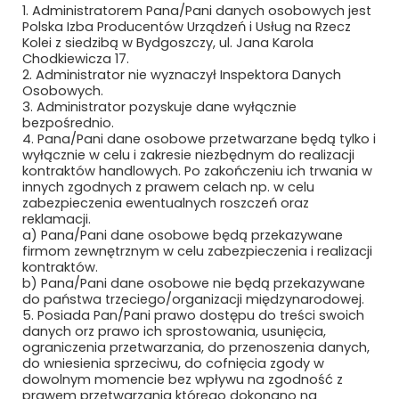
Regulamin strony
1. Administratorem Pana/Pani danych osobowych jest
Polska Izba Producentów Urządzeń i Usług na Rzecz
Kolei z siedzibą w Bydgoszczy, ul. Jana Karola
Chodkiewicza 17.
2. Administrator nie wyznaczył Inspektora Danych
Osobowych.
3. Administrator pozyskuje dane wyłącznie
bezpośrednio.
4. Pana/Pani dane osobowe przetwarzane będą tylko i
wyłącznie w celu i zakresie niezbędnym do realizacji
Newsletter
kontraktów handlowych. Po zakończeniu ich trwania w
innych zgodnych z prawem celach np. w celu
zabezpieczenia ewentualnych roszczeń oraz
Subskrybuj, aby być na bieżąco
reklamacji.
a) Pana/Pani dane osobowe będą przekazywane
firmom zewnętrznym w celu zabezpieczenia i realizacji
kontraktów.
b) Pana/Pani dane osobowe nie będą przekazywane
do państwa trzeciego/organizacji międzynarodowej.
5. Posiada Pan/Pani prawo dostępu do treści swoich
danych orz prawo ich sprostowania, usunięcia,
ograniczenia przetwarzania, do przenoszenia danych,
do wniesienia sprzeciwu, do cofnięcia zgody w
dowolnym momencie bez wpływu na zgodność z
prawem przetwarzania którego dokonano na