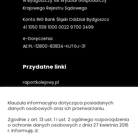
w Bydgoszczy XIII Wydział Gospodarczy
Krajowego Rejestru Sądowego
Konto ING Bank Śląski Oddział Bydgoszcz
41 1050 1139 1000 0022 9700 3499
e-Doręczenia:
AE:PL-12800-83834-HJTGJ-31
Przydatne linki
raportkolejowy.pl
gieldakolejowa.pl
Klauzula informacyjna dotycząca posiadanych
kolejowefirmy.pl
danych osobowych oraz ich przetwarzaniu.
Zgodnie z art. 13 ust. 1 i ust. 2 ogólnego rozporządzenia
o ochronie danych osobowych z dnia 27 kwietnia 2016
Polityka prywatności i cookies
r. informuję, iż: