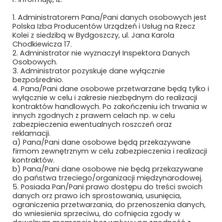
Regulamin strony
1. Administratorem Pana/Pani danych osobowych jest
Polska Izba Producentów Urządzeń i Usług na Rzecz
Kolei z siedzibą w Bydgoszczy, ul. Jana Karola
Chodkiewicza 17.
2. Administrator nie wyznaczył Inspektora Danych
Osobowych.
3. Administrator pozyskuje dane wyłącznie
bezpośrednio.
4. Pana/Pani dane osobowe przetwarzane będą tylko i
wyłącznie w celu i zakresie niezbędnym do realizacji
Newsletter
kontraktów handlowych. Po zakończeniu ich trwania w
innych zgodnych z prawem celach np. w celu
zabezpieczenia ewentualnych roszczeń oraz
Subskrybuj, aby być na bieżąco
reklamacji.
a) Pana/Pani dane osobowe będą przekazywane
firmom zewnętrznym w celu zabezpieczenia i realizacji
kontraktów.
b) Pana/Pani dane osobowe nie będą przekazywane
do państwa trzeciego/organizacji międzynarodowej.
5. Posiada Pan/Pani prawo dostępu do treści swoich
danych orz prawo ich sprostowania, usunięcia,
ograniczenia przetwarzania, do przenoszenia danych,
do wniesienia sprzeciwu, do cofnięcia zgody w