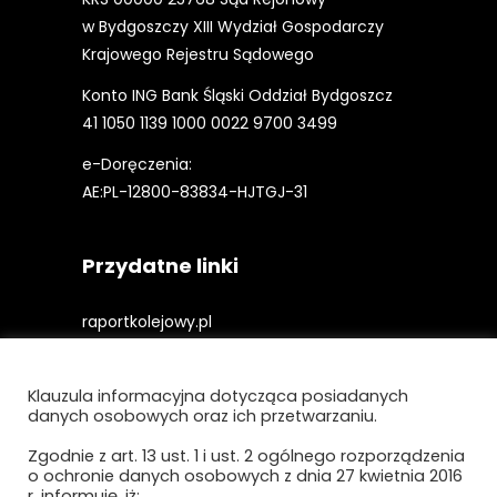
w Bydgoszczy XIII Wydział Gospodarczy
Krajowego Rejestru Sądowego
Konto ING Bank Śląski Oddział Bydgoszcz
41 1050 1139 1000 0022 9700 3499
e-Doręczenia:
AE:PL-12800-83834-HJTGJ-31
Przydatne linki
raportkolejowy.pl
gieldakolejowa.pl
Klauzula informacyjna dotycząca posiadanych
kolejowefirmy.pl
danych osobowych oraz ich przetwarzaniu.
Zgodnie z art. 13 ust. 1 i ust. 2 ogólnego rozporządzenia
o ochronie danych osobowych z dnia 27 kwietnia 2016
Polityka prywatności i cookies
r. informuję, iż: