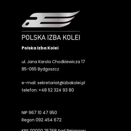
Polska Izba Kolei
ul. Jana Karola Chodkiewicza 17
85-065 Bydgoszcz
e-mail:
sekretariat@izbakolei.pl
telefon:
+48 52 324 93 80
NIP 967 10 47 950
Regon 092 454 672
KRS 00000 25768 Sąd Rejonowy