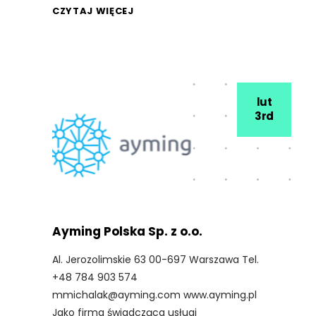
CZYTAJ WIĘCEJ
lut
3rd
Ayming Polska Sp. z o.o.
Al. Jerozolimskie 63 00-697 Warszawa Tel.
+48 784 903 574
mmichalak@ayming.com www.ayming.pl
Jako firma świadcząca usługi