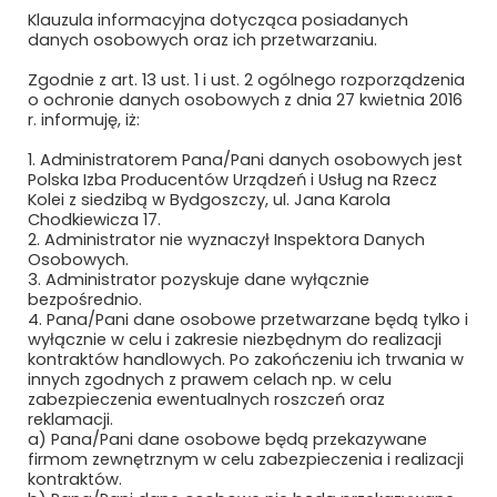
Klauzula informacyjna dotycząca posiadanych
kolejowefirmy.pl
danych osobowych oraz ich przetwarzaniu.
Zgodnie z art. 13 ust. 1 i ust. 2 ogólnego rozporządzenia
o ochronie danych osobowych z dnia 27 kwietnia 2016
Polityka prywatności i cookies
r. informuję, iż:
Regulamin strony
1. Administratorem Pana/Pani danych osobowych jest
Polska Izba Producentów Urządzeń i Usług na Rzecz
Kolei z siedzibą w Bydgoszczy, ul. Jana Karola
Chodkiewicza 17.
2. Administrator nie wyznaczył Inspektora Danych
Osobowych.
3. Administrator pozyskuje dane wyłącznie
bezpośrednio.
4. Pana/Pani dane osobowe przetwarzane będą tylko i
wyłącznie w celu i zakresie niezbędnym do realizacji
Newsletter
kontraktów handlowych. Po zakończeniu ich trwania w
innych zgodnych z prawem celach np. w celu
zabezpieczenia ewentualnych roszczeń oraz
Subskrybuj, aby być na bieżąco
reklamacji.
a) Pana/Pani dane osobowe będą przekazywane
firmom zewnętrznym w celu zabezpieczenia i realizacji
kontraktów.