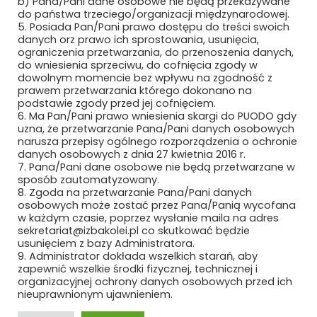
b) Pana/Pani dane osobowe nie będą przekazywane
do państwa trzeciego/organizacji międzynarodowej.
5. Posiada Pan/Pani prawo dostępu do treści swoich
danych orz prawo ich sprostowania, usunięcia,
ograniczenia przetwarzania, do przenoszenia danych,
do wniesienia sprzeciwu, do cofnięcia zgody w
dowolnym momencie bez wpływu na zgodność z
prawem przetwarzania którego dokonano na
Bezpieczne płatności
podstawie zgody przed jej cofnięciem.
6. Ma Pan/Pani prawo wniesienia skargi do PUODO gdy
uzna, że przetwarzanie Pana/Pani danych osobowych
narusza przepisy ogólnego rozporządzenia o ochronie
danych osobowych z dnia 27 kwietnia 2016 r.
7. Pana/Pani dane osobowe nie będą przetwarzane w
sposób zautomatyzowany.
8. Zgoda na przetwarzanie Pana/Pani danych
osobowych może zostać przez Pana/Panią wycofana
w każdym czasie, poprzez wysłanie maila na adres
sekretariat@izbakolei.pl co skutkować będzie
usunięciem z bazy Administratora.
9. Administrator dokłada wszelkich starań, aby
zapewnić wszelkie środki fizycznej, technicznej i
organizacyjnej ochrony danych osobowych przed ich
nieuprawnionym ujawnieniem.
Copyright ©2024 Polska Izba Kolei