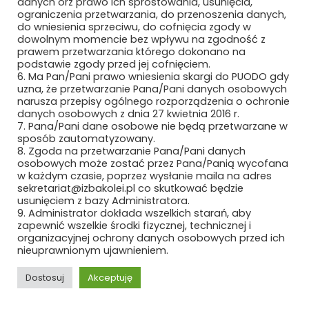
danych orz prawo ich sprostowania, usunięcia,
MEDCOM SP. Z O.O.
ograniczenia przetwarzania, do przenoszenia danych,
do wniesienia sprzeciwu, do cofnięcia zgody w
METEOR EWA WIECZOREK
dowolnym momencie bez wpływu na zgodność z
prawem przetwarzania którego dokonano na
podstawie zgody przed jej cofnięciem.
MIAMI TOMASZ ZAWADZKI SP. Z O.O.
6. Ma Pan/Pani prawo wniesienia skargi do PUODO gdy
uzna, że przetwarzanie Pana/Pani danych osobowych
MIDURA GROUP SP. Z O.O.
narusza przepisy ogólnego rozporządzenia o ochronie
danych osobowych z dnia 27 kwietnia 2016 r.
MIĘDZYNARODOWE TARGI POZNAŃSKIE
7. Pana/Pani dane osobowe nie będą przetwarzane w
SP. Z O.O.
sposób zautomatyzowany.
8. Zgoda na przetwarzanie Pana/Pani danych
osobowych może zostać przez Pana/Panią wycofana
MIKRONIKA SP. Z O.O.
w każdym czasie, poprzez wysłanie maila na adres
sekretariat@izbakolei.pl co skutkować będzie
MILLENNIUM LEASING SP. Z O.O.
usunięciem z bazy Administratora.
9. Administrator dokłada wszelkich starań, aby
zapewnić wszelkie środki fizycznej, technicznej i
MK SEATS SP. Z O.O.
organizacyjnej ochrony danych osobowych przed ich
nieuprawnionym ujawnieniem.
MMR GROUP SP. Z O.O
Dostosuj
Akceptuję
MMT IDEA SP. Z O.O. SP. K.
REKLAMA
ROZWIŃ