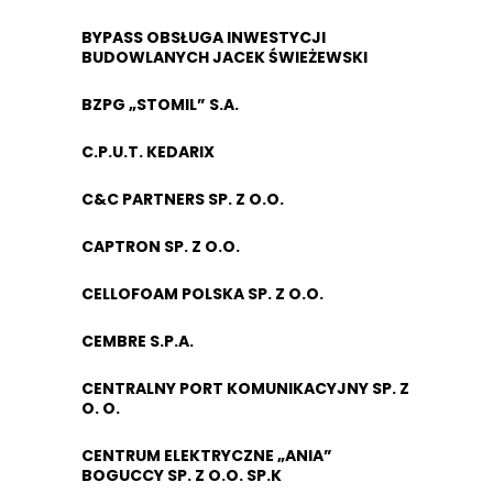
BYPASS OBSŁUGA INWESTYCJI
BUDOWLANYCH JACEK ŚWIEŻEWSKI
BZPG „STOMIL” S.A.
C.P.U.T. KEDARIX
C&C PARTNERS SP. Z O.O.
CAPTRON SP. Z O.O.
CELLOFOAM POLSKA SP. Z O.O.
CEMBRE S.P.A.
CENTRALNY PORT KOMUNIKACYJNY SP. Z
O. O.
CENTRUM ELEKTRYCZNE „ANIA”
BOGUCCY SP. Z O.O. SP.K