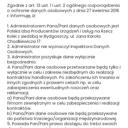
MÄDER POLAND
Zgodnie z art. 13 ust. 1 i ust. 2 ogólnego rozporządzenia
o ochronie danych osobowych z dnia 27 kwietnia 2016
MAFELEC TEAM POLSKA SP. Z O.O.
r. informuję, iż:
1. Administratorem Pana/Pani danych osobowych jest
MAK UBEZPIECZENIA SP. Z O.O.
Polska Izba Producentów Urządzeń i Usług na Rzecz
Kolei z siedzibą w Bydgoszczy, ul. Jana Karola
MAŁE ŻURAWIE
Chodkiewicza 17.
2. Administrator nie wyznaczył Inspektora Danych
Osobowych.
MANKIEWICZ LAKIERY PRZEMYSŁOWE SP.
3. Administrator pozyskuje dane wyłącznie
Z O.O. I S.K.
bezpośrednio.
4. Pana/Pani dane osobowe przetwarzane będą tylko i
MASCORT USZCZELNIENIA
wyłącznie w celu i zakresie niezbędnym do realizacji
kontraktów handlowych. Po zakończeniu ich trwania w
MAXIMUS PIOTR MAKSYMÓW
innych zgodnych z prawem celach np. w celu
zabezpieczenia ewentualnych roszczeń oraz
reklamacji.
MAXTO TECHNOLOGY SPÓŁKA Z O.O.
a) Pana/Pani dane osobowe będą przekazywane
firmom zewnętrznym w celu zabezpieczenia i realizacji
MCMET SP. Z O.O.
kontraktów.
b) Pana/Pani dane osobowe nie będą przekazywane
do państwa trzeciego/organizacji międzynarodowej.
MCPOLSKA.PL SP. Z O.O. SP.K.
5. Posiada Pan/Pani prawo dostępu do treści swoich