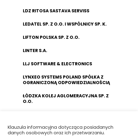
LDZ RITOSA SASTAVA SERVISS
LEDATEL SP. Z O.O. I WSPÓLNICY SP. K.
LIFTON POLSKA SP. Z O.O.
LINTER S.A.
LLJ SOFTWARE & ELECTRONICS
LYNXEO SYSTEMS POLAND SPÓŁKA Z
OGRANICZONĄ ODPOWIEDZIALNOŚCIĄ
ŁÓDZKA KOLEJ AGLOMERACYJNA SP. Z
O.O.
MABO SP. Z O.O.
Klauzula informacyjna dotycząca posiadanych
MACRO-SYSTEM SP. Z O.O.
danych osobowych oraz ich przetwarzaniu.