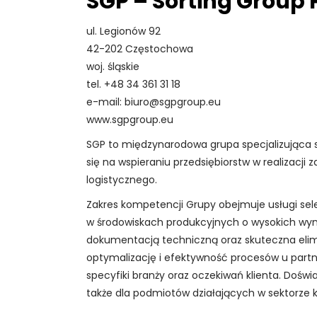
SGP – Sorting Group P
CZŁOWIEK/SYSTEMY/NARZĘDZIA
transportu kolejowego…”
I konferencja „Marka w ruchu –
VI Konferencja „KOLEJ
ul. Legionów 92
marketing w transporcie
WODOROWA” Hydrogen4rail –
42-202 Częstochowa
szynowym”
Future of Transport
woj. śląskie
VI KONFERENCJA „Mobilne
tel. +48 34 361 31 18
Pomorze – perspektywy
e-mail: biuro@sgpgroup.eu
rozwoju pomorskiego
www.sgpgroup.eu
VIII konferencja
transportu kolejowego…”
SGP to międzynarodowa grupa specjalizująca si
BEZPIECZEŃSTWO NA KOLEI
VI Konferencja KOLEJ
się na wspieraniu przedsiębiorstw w realizacj
WODOROWA
logistycznego.
III konferencja RADA POLITYKI
Zakres kompetencji Grupy obejmuje usługi sel
TRANSFORMACJI CYFROWEJ
w środowiskach produkcyjnych o wysokich wy
SEKTORA KOLEJOWEGO
dokumentacją techniczną oraz skuteczna elimi
XVII konferencja ROZWÓJ
optymalizację i efektywność procesów u partn
POLSKIEJ INFRASTRUKTURY
specyfiki branży oraz oczekiwań klienta. Doś
KOLEJOWEJ
także dla podmiotów działających w sektorze 
VI konferencja TRAMWAJE –