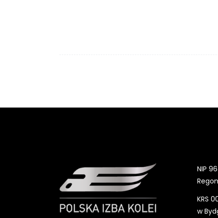
NOWOCZESNE TECHNOLOGIE
XV konferencja ENERGETYKA NA
KOLEI
VIII konferencja
BEZPIECZEŃSTWO NA KOLEI
Kalendarz wydarzeń Izby
Aktualności
NIP 96
Regon
KRS 0
w Bydg