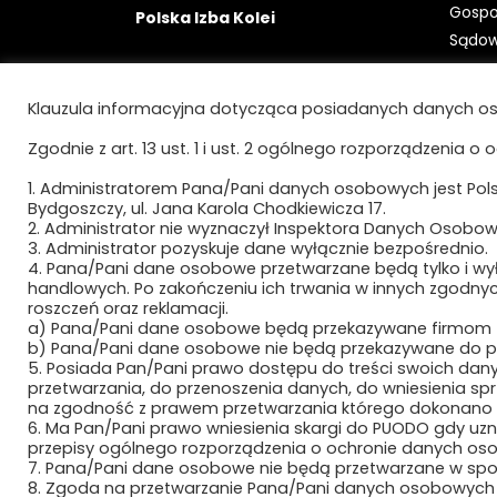
Gospo
Polska Izba Kolei
Sądo
ul. Jana Karola Chodkiewicza 17
Konto 
85-065 Bydgoszcz
Klauzula informacyjna dotycząca posiadanych danych os
Bydgo
41 105
Zgodnie z art. 13 ust. 1 i ust. 2 ogólnego rozporządzenia o 
e-mail:
sekretariat@izbakolei.pl
e-Dor
telefon:
+48 52 324 93 80
1. Administratorem Pana/Pani danych osobowych jest Polsk
AE:PL
Bydgoszczy, ul. Jana Karola Chodkiewicza 17.
2. Administrator nie wyznaczył Inspektora Danych Osobow
3. Administrator pozyskuje dane wyłącznie bezpośrednio.
4. Pana/Pani dane osobowe przetwarzane będą tylko i wyłą
handlowych. Po zakończeniu ich trwania w innych zgodny
roszczeń oraz reklamacji.
a) Pana/Pani dane osobowe będą przekazywane firmom zew
b) Pana/Pani dane osobowe nie będą przekazywane do pa
5. Posiada Pan/Pani prawo dostępu do treści swoich dany
przetwarzania, do przenoszenia danych, do wniesienia 
na zgodność z prawem przetwarzania którego dokonano n
6. Ma Pan/Pani prawo wniesienia skargi do PUODO gdy uz
przepisy ogólnego rozporządzenia o ochronie danych osob
7. Pana/Pani dane osobowe nie będą przetwarzane w s
8. Zgoda na przetwarzanie Pana/Pani danych osobowych