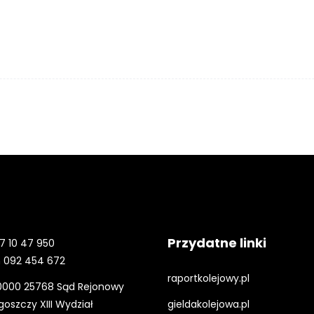
Przydatne linki
7 10 47 950
 092 454 672
raportkolejowy.pl
0000 25768 Sąd Rejonowy
oszczy XIII Wydział
gieldakolejowa.pl