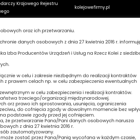
darczy Krajowego Rejestru
kolejowefirmy.pl
wego
ING Bank Śląski Oddział
Polityka prywatności i cookies
obowych oraz ich przetwarzaniu.
szcz
0 1139 1000 0022 9700 3499
ochronie danych osobowych z dnia 27 kwietnia 2016 r. informuję,
Regulamin strony
ęczenia:
a Izba Producentów Urządzeń i Usług na Rzecz Kolei z siedzib
-12800-83834-HJTGJ-31
ych.
cznie w celu i zakresie niezbędnym do realizacji kontraktów
ch z prawem celach np. w celu zabezpieczenia ewentualnych
nętrznym w celu zabezpieczenia i realizacji kontraktów.
ństwa trzeciego/organizacji międzynarodowej.
ch orz prawo ich sprostowania, usunięcia, ograniczenia
sprzeciwu, do cofnięcia zgody w dowolnym momencie bez wpł
a podstawie zgody przed jej cofnięciem.
na, że przetwarzanie Pana/Pani danych osobowych narusza
owych z dnia 27 kwietnia 2016 r.
posób zautomatyzowany.
 może zostać przez Pana/Panią wycofana w każdym czasie,