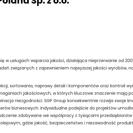
oland Sp. z o.o.
ę w usługach wsparcia jakości, działająca nieprzerwanie od 200
i zadań związanych z zapewnieniem najwyższej jakości wyrobów, 
ekcji, sortowania, naprawy detali i komponentów oraz kontroli 
maganiach jakościowych, w których kluczowe znaczenie mają p
nacja niezgodności. SGP Group konsekwentnie rozwija swoje kno
erów biznesowych. Indywidualne podejście do projektów umożli
wiadczenie zdobywane we współpracy z tysiącami przedsiębiors
kolejowym, gdzie jakość, bezpieczeństwo i niezawodność produk