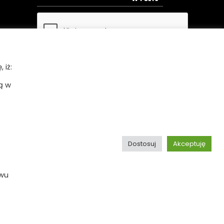
 iż:
ą w
Bezpieczne płatności
Dostosuj
Akceptuję
ywu