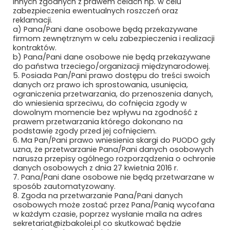
innych zgodnych z prawem celach np. w celu
zabezpieczenia ewentualnych roszczeń oraz
Subskrybuj, aby być na bieżąco
reklamacji.
a) Pana/Pani dane osobowe będą przekazywane
firmom zewnętrznym w celu zabezpieczenia i realizacji
kontraktów.
b) Pana/Pani dane osobowe nie będą przekazywane
do państwa trzeciego/organizacji międzynarodowej.
5. Posiada Pan/Pani prawo dostępu do treści swoich
danych orz prawo ich sprostowania, usunięcia,
ograniczenia przetwarzania, do przenoszenia danych,
do wniesienia sprzeciwu, do cofnięcia zgody w
dowolnym momencie bez wpływu na zgodność z
prawem przetwarzania którego dokonano na
Bezpieczne płatności
podstawie zgody przed jej cofnięciem.
6. Ma Pan/Pani prawo wniesienia skargi do PUODO gdy
uzna, że przetwarzanie Pana/Pani danych osobowych
narusza przepisy ogólnego rozporządzenia o ochronie
danych osobowych z dnia 27 kwietnia 2016 r.
7. Pana/Pani dane osobowe nie będą przetwarzane w
sposób zautomatyzowany.
8. Zgoda na przetwarzanie Pana/Pani danych
osobowych może zostać przez Pana/Panią wycofana
w każdym czasie, poprzez wysłanie maila na adres
sekretariat@izbakolei.pl co skutkować będzie