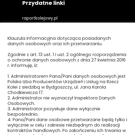
Przydatne linki
raportkolejowy.pl
gieldakolejowa.pl
Klauzula informacyjna dotycząca posiadanych
kolejowefirmy.pl
danych osobowych oraz ich przetwarzaniu.
Zgodnie z art. 13 ust. 1 i ust. 2 ogólnego rozporządzenia
o ochronie danych osobowych z dnia 27 kwietnia 2016
Polityka prywatności i cookies
r. informuję, iż:
Regulamin strony
1. Administratorem Pana/Pani danych osobowych jest
Polska Izba Producentów Urządzeń i Usług na Rzecz
Kolei z siedzibą w Bydgoszczy, ul. Jana Karola
Chodkiewicza 17.
2. Administrator nie wyznaczył Inspektora Danych
Osobowych.
3. Administrator pozyskuje dane wyłącznie
bezpośrednio.
4. Pana/Pani dane osobowe przetwarzane będą tylko i
wyłącznie w celu i zakresie niezbędnym do realizacji
Newsletter
kontraktów handlowych. Po zakończeniu ich trwania w