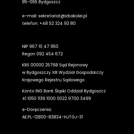
85-065 Bydgoszcz
e-mail:
sekretariat@izbakolei.pl
telefon:
+48 52 324 93 80
NIP 967 10 47 950
Regon 092 454 672
KRS 00000 25768 Sąd Rejonowy
w Bydgoszczy XIII Wydział Gospodarczy
Krajowego Rejestru Sądowego
Konto ING Bank Śląski Oddział Bydgoszcz
41 1050 1139 1000 0022 9700 3499
e-Doręczenia:
AE:PL-12800-83834-HJTGJ-31