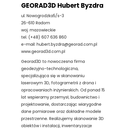
GEORAD3D Hubert Byzdra
ul. Nowogrodzka5/s-3
26-610 Radom
woj. mazowieckie
tel. (+48) 607 636 860
e-mail: hubert.byzdra@georad.com.pl
www.georad3d.com.pl
Georad3D to nowoczesna firma
geodezyjno-technologiczna,
specjalizująca się w skanowaniu
laserowym 3D, fotogrametrii z drona i
opracowaniach inżynierskich. Od ponad 15
lat wspieramy przemysł, budownictwo i
projektowanie, dostarczając wiarygodne
dane pomiarowe oraz dokładne modele
przestrzenne. Realizujemy skanowanie 3D
obiektów i instalacji, inwentaryzacje