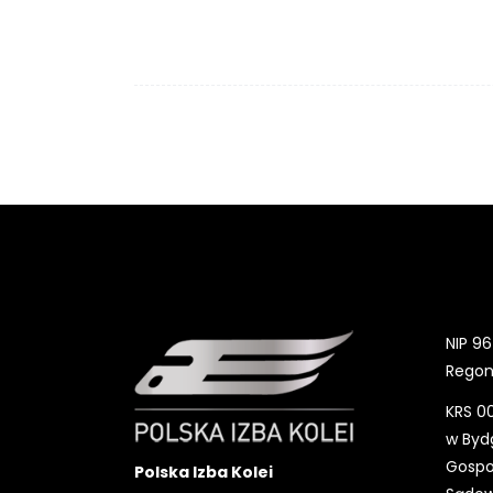
NOWOCZESNE TECHNOLOGIE
XV konferencja ENERGETYKA NA
KOLEI
VIII konferencja
BEZPIECZEŃSTWO NA KOLEI
Kalendarz wydarzeń Izby
Aktualności
NIP 96
Regon
KRS 0
w Bydg
Gospo
Polska Izba Kolei