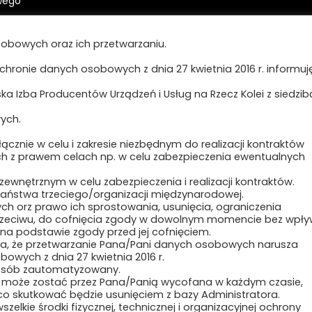
wego
ING Bank Śląski Oddział
Polityka prywatności i cookies
obowych oraz ich przetwarzaniu.
szcz
0 1139 1000 0022 9700 3499
ochronie danych osobowych z dnia 27 kwietnia 2016 r. informuję,
Regulamin strony
ęczenia:
a Izba Producentów Urządzeń i Usług na Rzecz Kolei z siedzib
-12800-83834-HJTGJ-31
ych.
cznie w celu i zakresie niezbędnym do realizacji kontraktów
ch z prawem celach np. w celu zabezpieczenia ewentualnych
nętrznym w celu zabezpieczenia i realizacji kontraktów.
ństwa trzeciego/organizacji międzynarodowej.
ch orz prawo ich sprostowania, usunięcia, ograniczenia
sprzeciwu, do cofnięcia zgody w dowolnym momencie bez wpł
a podstawie zgody przed jej cofnięciem.
na, że przetwarzanie Pana/Pani danych osobowych narusza
owych z dnia 27 kwietnia 2016 r.
posób zautomatyzowany.
 może zostać przez Pana/Panią wycofana w każdym czasie,
 co skutkować będzie usunięciem z bazy Administratora.
Copyright ©2024 Polska Izba Kolei
zelkie środki fizycznej, technicznej i organizacyjnej ochrony