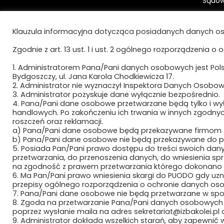
Sądo
ul. Jana Karola Chodkiewicza 17
Konto 
85-065 Bydgoszcz
Klauzula informacyjna dotycząca posiadanych danych os
Bydgo
41 105
Zgodnie z art. 13 ust. 1 i ust. 2 ogólnego rozporządzenia o 
e-mail:
sekretariat@izbakolei.pl
e-Dor
telefon:
+48 52 324 93 80
1. Administratorem Pana/Pani danych osobowych jest Polsk
AE:PL
Bydgoszczy, ul. Jana Karola Chodkiewicza 17.
2. Administrator nie wyznaczył Inspektora Danych Osobow
3. Administrator pozyskuje dane wyłącznie bezpośrednio.
4. Pana/Pani dane osobowe przetwarzane będą tylko i wyłą
handlowych. Po zakończeniu ich trwania w innych zgodny
roszczeń oraz reklamacji.
a) Pana/Pani dane osobowe będą przekazywane firmom zew
b) Pana/Pani dane osobowe nie będą przekazywane do pa
5. Posiada Pan/Pani prawo dostępu do treści swoich dany
przetwarzania, do przenoszenia danych, do wniesienia 
na zgodność z prawem przetwarzania którego dokonano n
6. Ma Pan/Pani prawo wniesienia skargi do PUODO gdy uz
przepisy ogólnego rozporządzenia o ochronie danych osob
7. Pana/Pani dane osobowe nie będą przetwarzane w s
8. Zgoda na przetwarzanie Pana/Pani danych osobowych
poprzez wysłanie maila na adres sekretariat@izbakolei.pl
9. Administrator dokłada wszelkich starań, aby zapewnić ws