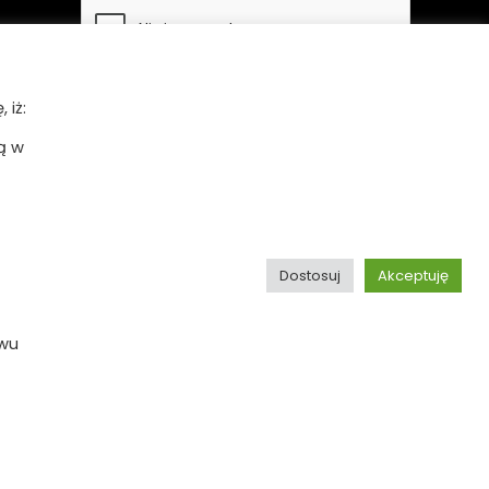
 iż:
ą w
Bezpieczne płatności
Dostosuj
Akceptuję
ywu