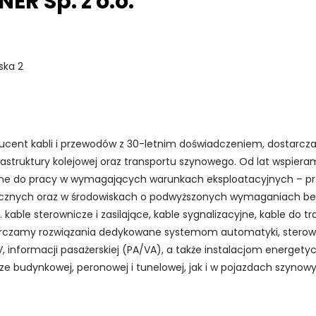
ER Sp. z o.o.
ska 2
roducent kabli i przewodów z 30-letnim doświadczeniem, dostarcz
rastruktury kolejowej oraz transportu szynowego. Od lat wspiera
owane do pracy w wymagających warunkach eksploatacyjnych – 
nicznych oraz w środowiskach o podwyższonych wymaganiach b
 kable sterownicze i zasilające, kable sygnalizacyjne, kable do t
tarczamy rozwiązania dedykowane systemom automatyki, ster
 informacji pasażerskiej (PA/VA), a także instalacjom energety
ze budynkowej, peronowej i tunelowej, jak i w pojazdach szynow