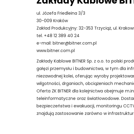
Zakłady Kablowe BITN
CZŁOWIEK/SYSTEMY/NARZĘDZIA
transportu kolejowego…”
I konferencja „Marka w ruchu –
VI Konferencja „KOLEJ
ul. Józefa Friedleina 3/3
marketing w transporcie
WODOROWA” Hydrogen4rail –
30-009 Kraków
szynowym”
Future of Transport
Zakład Produkcyjny: 32-353 Trzyciąż, ul. Krakow
VI KONFERENCJA „Mobilne
tel. +48 12 389 40 24
Pomorze – perspektywy
e-mail: bitner@bitner.com.pl
rozwoju pomorskiego
www.bitner.com.pl
VIII konferencja
transportu kolejowego…”
Zakłady Kablowe BITNER Sp. z o.o. to polski p
BEZPIECZEŃSTWO NA KOLEI
VI Konferencja KOLEJ
gałęzi przemysłu i budownictwa, w tym dla inf
WODOROWA
niezawodnej kolei, oferując wyroby projekt
III konferencja RADA POLITYKI
wilgotności, drganiach, obciążeniach mecha
TRANSFORMACJI CYFROWEJ
Oferta ZK BITNER dla kolejnictwa obejmuje m.in.
SEKTORA KOLEJOWEGO
teleinformatyczne oraz światłowodowe. Dos
XVII konferencja ROZWÓJ
bezpieczeństwa i ewakuacji, monitoringu CCTV,
POLSKIEJ INFRASTRUKTURY
znajdują zastosowanie zarówno w infrastruktur
KOLEJOWEJ
VI konferencja TRAMWAJE –