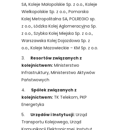
SA, Koleje Małopolskie Sp. z o.o., Koleje
Wielkopolskie Sp. z o.o., Pomorska
Kolej Metropolitalna SA, POLREGIO sp.
z o.o., Łódzka Kolej Aglomeracyjna Sp.
z o.o., Szybka Kolej Miejska Sp. z o.o.,
Warszawska Kolej Dojazdowa Sp. z
o.o., Koleje Mazowieckie – KM Sp. z o.o.
3.
Resortów związanych z
kolejnictwem:
Ministerstwo
Infrastruktury, Ministerstwo Aktywów
Państwowych
4.
Spółek związanych z
kolejnictwem:
TK Telekom, PKP
Energetyka
5.
Urzędów i Instytucji:
Urząd
Transportu Kolejowego, Urząd
Komunikacji Elektronicznej, Instytut