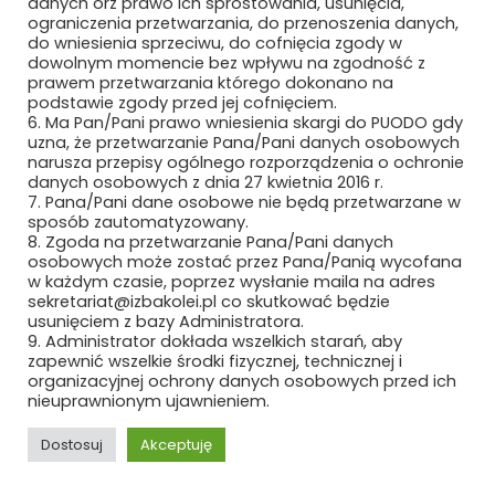
danych orz prawo ich sprostowania, usunięcia,
ograniczenia przetwarzania, do przenoszenia danych,
do wniesienia sprzeciwu, do cofnięcia zgody w
dowolnym momencie bez wpływu na zgodność z
prawem przetwarzania którego dokonano na
Bezpieczne płatności
podstawie zgody przed jej cofnięciem.
6. Ma Pan/Pani prawo wniesienia skargi do PUODO gdy
uzna, że przetwarzanie Pana/Pani danych osobowych
narusza przepisy ogólnego rozporządzenia o ochronie
danych osobowych z dnia 27 kwietnia 2016 r.
7. Pana/Pani dane osobowe nie będą przetwarzane w
sposób zautomatyzowany.
8. Zgoda na przetwarzanie Pana/Pani danych
osobowych może zostać przez Pana/Panią wycofana
w każdym czasie, poprzez wysłanie maila na adres
sekretariat@izbakolei.pl co skutkować będzie
usunięciem z bazy Administratora.
9. Administrator dokłada wszelkich starań, aby
zapewnić wszelkie środki fizycznej, technicznej i
organizacyjnej ochrony danych osobowych przed ich
nieuprawnionym ujawnieniem.
Copyright ©2024 Polska Izba Kolei
Dostosuj
Akceptuję
REKLAMA
ROZWIŃ