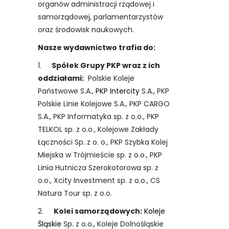
organów administracji rządowej i
samorządowej, parlamentarzystów
oraz środowisk naukowych.
Nasze wydawnictwo trafia do:
1.
Spółek Grupy PKP wraz z ich
oddziałami:
Polskie Koleje
Państwowe S.A.,
PKP Intercity
S.A., PKP
Polskie Linie Kolejowe S.A., PKP CARGO
S.A., PKP Informatyka sp. z o.o., PKP
TELKOL sp. z o.o., Kolejowe Zakłady
Łączności Sp. z o. o., PKP Szybka Kolej
Miejska w Trójmieście sp. z o.o., PKP
Linia Hutnicza Szerokotorowa sp. z
o.o., Xcity Investment sp. z o.o., CS
Natura Tour sp. z o.o.
2.
Kolei samorządowych:
Koleje
Śląskie
Sp. z o.o., Koleje Dolnośląskie