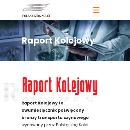
Raport Kolejowy
R
a
p
o
r
t
Raport Kolejowy to
dwumiesięcznik poświęcony
branży transportu szynowego
wydawany przez Polską Izbę Kolei.