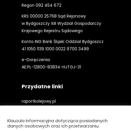
Regon 092 454 672
KRS 00000 25768 Sąd Rejonowy
w Bydgoszczy XIII Wydział Gospodarczy
Krajowego Rejestru Sądowego
Konto ING Bank Śląski Oddział Bydgoszcz
41 1050 1139 1000 0022 9700 3499
e-Doręczenia:
AE:PL-12800-83834-HJTGJ-31
Przydatne linki
raportkolejowy.pl
gieldakolejowa.pl
Klauzula informacyjna dotycząca posiadanych
kolejowefirmy.pl
danych osobowych oraz ich przetwarzaniu.