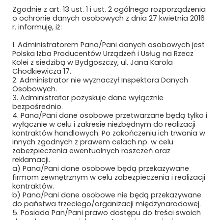
Zgodnie z art. 13 ust. 1 i ust. 2 ogólnego rozporządzenia
o ochronie danych osobowych z dnia 27 kwietnia 2016
Polityka prywatności i cookies
r. informuję, iż:
Regulamin strony
1. Administratorem Pana/Pani danych osobowych jest
Polska Izba Producentów Urządzeń i Usług na Rzecz
Kolei z siedzibą w Bydgoszczy, ul. Jana Karola
Chodkiewicza 17.
2. Administrator nie wyznaczył Inspektora Danych
Osobowych.
3. Administrator pozyskuje dane wyłącznie
bezpośrednio.
4. Pana/Pani dane osobowe przetwarzane będą tylko i
wyłącznie w celu i zakresie niezbędnym do realizacji
Newsletter
kontraktów handlowych. Po zakończeniu ich trwania w
innych zgodnych z prawem celach np. w celu
zabezpieczenia ewentualnych roszczeń oraz
Subskrybuj, aby być na bieżąco
reklamacji.
a) Pana/Pani dane osobowe będą przekazywane
firmom zewnętrznym w celu zabezpieczenia i realizacji
kontraktów.
b) Pana/Pani dane osobowe nie będą przekazywane
do państwa trzeciego/organizacji międzynarodowej.
5. Posiada Pan/Pani prawo dostępu do treści swoich