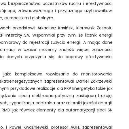
rawa bezpieczeństwa uczestników ruchu i efektywności
pójnego, zrównoważonego i przyjaznego użytkownikowi
 europejskim i globalnym.
ach przedstawił Arkadiusz Kasiński, Kierownik Zespołu
KP Intercity
SA. Wspomniał przy tym, że licznik energii
 pomiarowy do rejestracji zużycia energii. A mając dane
nformacji w czasie możemy znaleźć więcej zależności
o danych przyczynia się do poprawy efektywności
 jako kompleksowe rozwiązanie do monitorowania,
lektroenergetycznych zaprezentował Daniel Zakrzewski,
nnymi przykładowe realizacje dla PKP Energetyka takie jak
dzanie siecią elektroenergetyczną zasilającą trakcję,
ch, sygnalizacja centralna oraz mierniki jakości energii,
 RMB, jak również elementy dla automatyzacji sieci SN
. i Paweł Kwaśniewski, profesor AGH, zaprezentowali