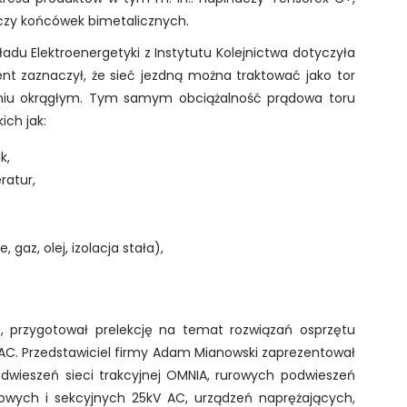
czy końcówek bimetalicznych.
kładu Elektroenergetyki z Instytutu Kolejnictwa dotyczyła
ent zaznaczył, że sieć jezdną można traktować jako tor
żeniu okrągłym. Tym samym obciążalność prądowa toru
ich jak:
k,
atur,
gaz, olej, izolacja stała),
 przygotował prelekcję na temat rozwiązań osprzętu
V AC. Przedstawiciel firmy Adam Mianowski zaprezentował
dwieszeń sieci trakcyjnej OMNIA, rurowych podwieszeń
ytowych i sekcyjnych 25kV AC, urządzeń naprężających,