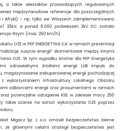
ej, a także wieszaków przewodzących regulowanych
również międzynarodowe referencje dla poszczególnych
ji i Afryki) – np. tylko we Włoszech zaimplementowano
V/ 25kV, a ponad 6.000 podwieszeń 3kV DC zostało
lorencja-Rzym (max. 250 km/h).
duktu OZE w PKP ENERGETYKA S.A. w ramach prezentacji
alizację zużycia energii” skomentował między innymi
stania OZE. W tym wypadku istotne dla PKP Energetyka
kimi odnawialnymi źródłami energii LUB impuls do
nu, magazynowanie zrekuperowanej energii pochodzącej
nej z wykorzystaniem infrastruktury Lokalnego Obszaru
iskimi odbiorcami energii oraz prosumentami w ramach
) oraz potencjalne odciążenie KSE w zakresie mocy 250
 także szanse na wzrost wykorzystania OZE poprzez
wodoru.
obet Migacz Sp. z o.o. omówił bezpieczeństwo bierne
m, że głównymi celami strategii bezpieczeństwa jest