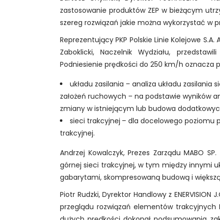
zastosowanie produktów ZEP w bieżącym utrzyma
szereg rozwiązań jakie można wykorzystać w 
Reprezentujący PKP Polskie Linie Kolejowe S.A. 
Zaboklicki, Naczelnik Wydziału, przedstaw
Podniesienie
prędkości do 250 km/h oznacza pr
układu zasilania – analiza układu zasilania 
założeń ruchowych – na podstawie wyników ana
zmiany w istniejącym lub budowa dodatkowych
sieci trakcyjnej
– dla docelowego poziomu pr
trakcyjnej.
Andrzej Kowalczyk, Prezes Zarządu MABO SP. Z
górnej sieci trakcyjnej, w tym między innymi 
gabarytami, skompresowaną budową i większą
Piotr Rudzki, Dyrektor Handlowy z ENERVISION J
przeglądu rozwiązań elementów trakcyjnych Mo
dużych prędkości dokonał podsumowania zak