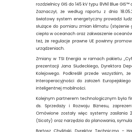
rozdzielnicy GIS do 145 kV typu 8VN1 Blue GIS™ o
Zaznaczył, że według raportu z dnia 18.05
światowy system energetyczny prowadzi ludz
służące do pomiaru zmian klimatu (stężenie 
ciepła w oceanach oraz zakwaszenie oceanów) 
też, że regulacje prawne UE powinny promowa
urządzeniach.
Zmiany w TSI Energia w ramach pakietu „C
prezentacji Jana Siudeckiego, Dyrektora De
Kolejowego. Podkreślił przede wszystkim, ż
Interoperacyjności do założeń Europejskiego
inteligentnej mobilności.
Kolejnym partnerem technologicznym była firm
ds. Sprzedaży i Rozwoju Biznesu, zapreze
Omówione zostały więc systemy zasilania 2
(Sicaty) oraz narzędzia do planowania, symulacj
Bartosz Chyliński, Dyrektor Techniczno – Han