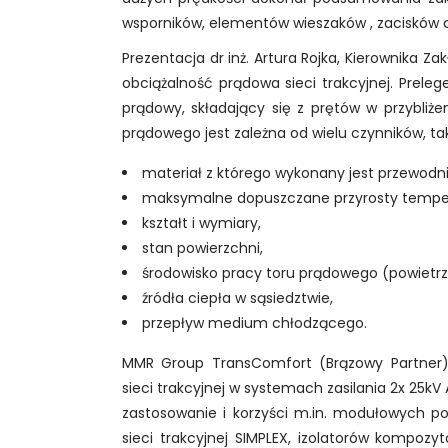
wsporników, elementów wieszaków , zacisków 
Prezentacja dr inż. Artura Rojka, Kierownika Za
obciążalność prądowa sieci trakcyjnej. Preleg
prądowy, składający się z prętów w przybli
prądowego jest zależna od wielu czynników, tak
materiał z którego wykonany jest przewodni
maksymalne dopuszczane przyrosty temper
kształt i wymiary,
stan powierzchni,
środowisko pracy toru prądowego (powietrze, 
źródła ciepła w sąsiedztwie,
przepływ medium chłodzącego.
MMR Group TransComfort (Brązowy Partner),
sieci trakcyjnej w systemach zasilania 2x 25k
zastosowanie i korzyści m.in. modułowych po
sieci trakcyjnej SIMPLEX, izolatorów kompoz