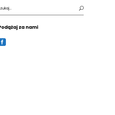
earch
or:
Podążaj za nami