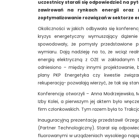
uczestnicy starali się odpowiedzieć na 
NOWOCZESNE TECHNOLOGIE
zawirowań na rynkach energii oraz 
XV konferencja ENERGETYKA NA
zoptymalizowanie rozwiązań w sektorze 
KOLEI
Okoliczności w jakich odbywała się konferencj
VIII konferencja
kryzys energetyczny wymuszający dążenie 
BEZPIECZEŃSTWO NA KOLEI
spowodowały, że pomysły przedstawione p
wymiaru. Dają nadzieję na to, że wciąż realn
energią elektryczną z OZE w zakładanym t
Kalendarz wydarzeń Izby
odniesiono – między innymi projektowanie, b
plany PKP Energetyka czy kwestie związ
Aktualności
rekuperacją- pozwalają wierzyć, że tak się stan
Konferencję otworzyli – Anna Modrzejewska, Ma
Izby Kolei, a pierwszym jej aktem było wręcze
firm członkowskich. Tym razem była to Trakcja
Inauguracyjną prezentację przedstawił Grzegor
(Partner Technologiczny). Starał się odpowie
fluorowanymi w urządzeniach wysokiego napię