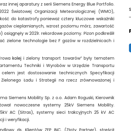
raz innej aparatury z serii Siemens Energy Blue Portfolio.
S
.2022 Światowej Organizacji Meteorologicznej (WMO),
f
kość do katastrofy
ponieważ cztery kluczowe wskaźniki
gazów cieplarnianych, wzrost poziomu mórz, zawartość
osiągnęły w 2021r. rekordowe poziomy. Pizon podkreślił
ć zielone technologie bez F gazów w rozdzielnicach i
yfrowa
kolej
i zielony transport towarów” były tematem
partamentu Techniki i Wyrobów w Urzędzie Transportu
e celem jest dostosowanie technicznych Specyfikacji
 Zielonego Ładu i Strategii na rzecz zrównoważonej i
a Siemens Mobility Sp. z o.o. Adam Roguski, Kierownik
ntował nowoczesne systemy 25kV Siemens Mobility.
5kV AC (Sitras), systemy sieci trakcyjnych 25 kV AC
i i weryfikacji.
dlowy ds. Klientów ZEP INC. (Złoty Partner), streścił