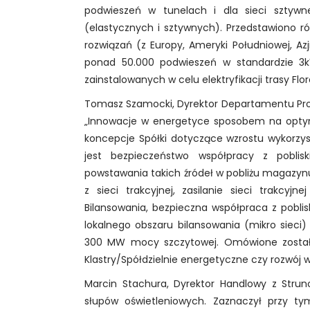
podwieszeń w tunelach i dla sieci sztywn
(elastycznych i sztywnych). Przedstawiono 
rozwiązań (z Europy, Ameryki Południowej, Az
ponad 50.000 podwieszeń w standardzie 3k
zainstalowanych w celu elektryfikacji trasy F
Tomasz Szamocki, Dyrektor Departamentu Pro
„Innowacje w energetyce sposobem na optym
koncepcje Spółki dotyczące wzrostu wykorzy
jest bezpieczeństwo współpracy z poblis
powstawania takich źródeł w pobliżu magazy
z sieci trakcyjnej, zasilanie sieci trakcyj
Bilansowania, bezpieczna współpraca z pobl
lokalnego obszaru bilansowania (mikro sieci
300 MW mocy szczytowej. Omówione zostały
Klastry/Spółdzielnie energetyczne czy rozwój 
Marcin Stachura, Dyrektor Handlowy z Strun
słupów oświetleniowych. Zaznaczył przy ty