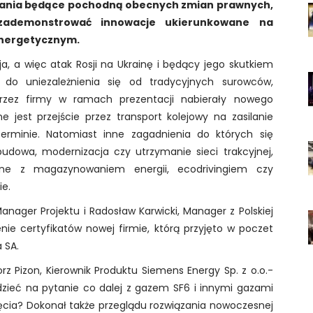
pytania będące pochodną obecnych zmian prawnych,
zademonstrować innowacje ukierunkowane na
energetycznym.
a, a więc atak Rosji na Ukrainę i będący jego skutkiem
do uniezależnienia się od tradycyjnych surowców,
rzez firmy w ramach prezentacji nabierały nowego
e jest przejście przez transport kolejowy na zasilanie
erminie. Natomiast inne zagadnienia do których się
udowa, modernizacja czy utrzymanie sieci trakcyjnej,
ane z magazynowaniem energii, ecodrivingiem czy
ie.
nager Projektu i Radosław Karwicki, Manager z Polskiej
nie certyfikatów nowej firmie, którą przyjęto w poczet
 SA.
z Pizon, Kierownik Produktu Siemens Energy Sp. z o.o.-
dzieć na pytanie co dalej z gazem SF6 i innymi gazami
cia? Dokonał także przeglądu rozwiązania nowoczesnej