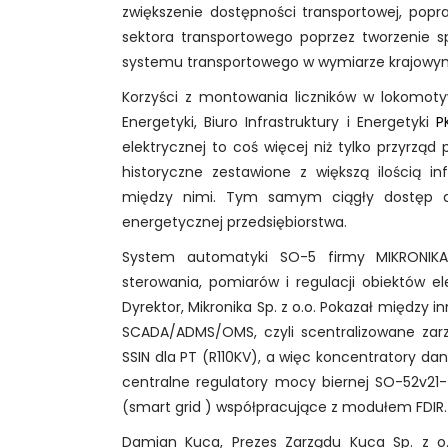
zwiększenie dostępności transportowej, pop
sektora transportowego poprzez tworzenie s
systemu transportowego w wymiarze krajowym,
Korzyści z montowania liczników w lokomotyw
Energetyki, Biuro Infrastruktury i Energetyki
P
elektrycznej to coś więcej niż tylko przyrząd
historyczne zestawione z większą ilością i
między nimi. Tym samym ciągły dostęp d
energetycznej przedsiębiorstwa.
System automatyki SO-5 firmy MIKRONIKA
sterowania, pomiarów i regulacji obiektów e
Dyrektor, Mikronika Sp. z o.o. Pokazał między i
SCADA/ADMS/OMS, czyli scentralizowane zarzą
SSIN dla PT (R110KV), a więc koncentratory dany
centralne regulatory mocy biernej SO-52v21-
(smart grid ) współpracujące z modułem FDIR.
Damian Kuca, Prezes Zarządu Kuca Sp. z o.o