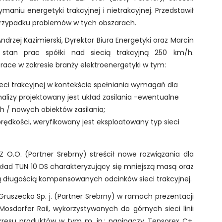
niu energetyki trakcyjnej i nietrakcyjnej. Przedstawił
przypadku problemów w tych obszarach.
Andrzej Kazimierski, Dyrektor Biura Energetyki oraz Marcin
ili stan prac spółki nad siecią trakcyjną 250 km/h.
ace w zakresie branży elektroenergetyki w tym:
sieci trakcyjnej w kontekście spełniania wymagań dla
lizy projektowany jest układ zasilania -ewentualne
 / nowych obiektów zasilania;
ędkości, weryfikowany jest eksploatowany typ sieci
 O.O. (Partner Srebrny) streścił nowe rozwiązania dla
układ TUN 10 DS charakteryzujący się mniejszą masą oraz
 długością kompensowanych odcinków sieci trakcyjnej.
.Gruszecka Sp. j. (Partner Srebrny) w ramach prezentacji
sdorfer Rail, wykorzystywanych do górnych sieci linii
resu produktów w tym m. in.: napinaczy Tensorex C+,