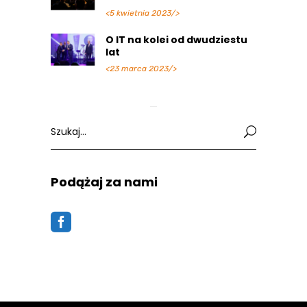
<5 kwietnia 2023/>
O IT na kolei od dwudziestu
lat
<23 marca 2023/>
Search
for:
Podążaj za nami