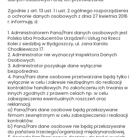
Zgodnie z art. 13 ust. 1 i ust. 2 ogólnego rozporządzenia
o ochronie danych osobowych z dnia 27 kwietnia 2016
Polityka prywatności i cookies
r. informuję, iż:
Regulamin strony
1. Administratorem Pana/Pani danych osobowych jest
Polska Izba Producentów Urządzeń i Usług na Rzecz
Kolei z siedzibą w Bydgoszczy, ul. Jana Karola
Chodkiewicza 17.
2. Administrator nie wyznaczył Inspektora Danych
Osobowych.
3. Administrator pozyskuje dane wyłącznie
bezpośrednio.
4. Pana/Pani dane osobowe przetwarzane będą tylko i
wyłącznie w celu i zakresie niezbędnym do realizacji
Newsletter
kontraktów handlowych. Po zakończeniu ich trwania w
innych zgodnych z prawem celach np. w celu
zabezpieczenia ewentualnych roszczeń oraz
Subskrybuj, aby być na bieżąco
reklamacji.
a) Pana/Pani dane osobowe będą przekazywane
firmom zewnętrznym w celu zabezpieczenia i realizacji
kontraktów.
b) Pana/Pani dane osobowe nie będą przekazywane
do państwa trzeciego/organizacji międzynarodowej.