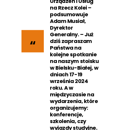
Urządzeń i Usług
na Rzecz Kolei –
podsumowuje
Adam Musiał,
Dyrektor
Generalny. – Już
dziś zapraszam
Państwa na
kolejne spotkanie
na naszym stoisku
w Bielsku-Białej, w
dniach 17-19
września 2024
roku. A w
międzyczasie na
wydarzenia, które
organizujemy:
konferencje,
szkolenia, czy
wyjazdy studyjne.