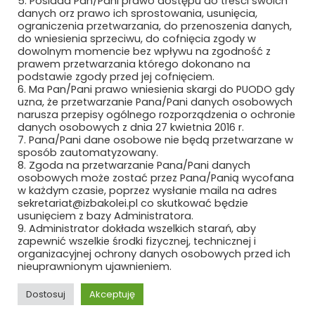
5. Posiada Pan/Pani prawo dostępu do treści swoich
danych orz prawo ich sprostowania, usunięcia,
ograniczenia przetwarzania, do przenoszenia danych,
do wniesienia sprzeciwu, do cofnięcia zgody w
dowolnym momencie bez wpływu na zgodność z
prawem przetwarzania którego dokonano na
Bezpieczne płatności
podstawie zgody przed jej cofnięciem.
6. Ma Pan/Pani prawo wniesienia skargi do PUODO gdy
uzna, że przetwarzanie Pana/Pani danych osobowych
narusza przepisy ogólnego rozporządzenia o ochronie
danych osobowych z dnia 27 kwietnia 2016 r.
7. Pana/Pani dane osobowe nie będą przetwarzane w
sposób zautomatyzowany.
8. Zgoda na przetwarzanie Pana/Pani danych
osobowych może zostać przez Pana/Panią wycofana
w każdym czasie, poprzez wysłanie maila na adres
sekretariat@izbakolei.pl co skutkować będzie
usunięciem z bazy Administratora.
9. Administrator dokłada wszelkich starań, aby
zapewnić wszelkie środki fizycznej, technicznej i
organizacyjnej ochrony danych osobowych przed ich
nieuprawnionym ujawnieniem.
Copyright ©2024 Polska Izba Kolei
Dostosuj
Akceptuję