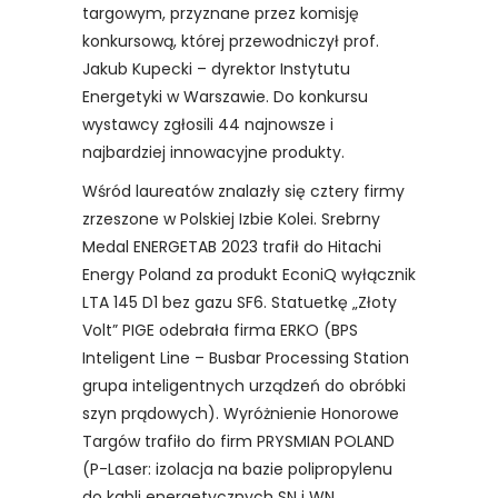
targowym, przyznane przez komisję
konkursową, której przewodniczył prof.
Jakub Kupecki – dyrektor Instytutu
Energetyki w Warszawie. Do konkursu
wystawcy zgłosili 44 najnowsze i
najbardziej innowacyjne produkty.
Wśród laureatów znalazły się cztery firmy
zrzeszone w Polskiej Izbie Kolei. Srebrny
Medal ENERGETAB 2023 trafił do Hitachi
Energy Poland za produkt
EconiQ wyłącznik
LTA 145 D1 bez gazu SF6. Statuetkę „Złoty
Volt” PIGE odebrała firma ERKO (BPS
Inteligent Line – Busbar Processing Station
grupa inteligentnych urządzeń do obróbki
szyn prądowych). Wyróżnienie Honorowe
Targów trafiło do firm PRYSMIAN POLAND
(P-Laser: izolacja na bazie polipropylenu
do kabli energetycznych SN i WN.