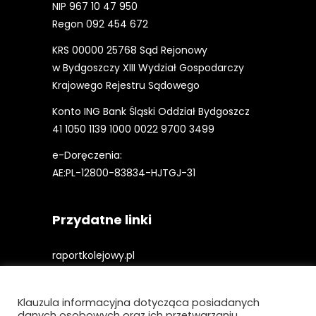
NIP 967 10 47 950
Regon 092 454 672
KRS 00000 25768 Sąd Rejonowy
w Bydgoszczy XIII Wydział Gospodarczy
Krajowego Rejestru Sądowego
Konto ING Bank Śląski Oddział Bydgoszcz
41 1050 1139 1000 0022 9700 3499
e-Doręczenia:
AE:PL-12800-83834-HJTGJ-31
Przydatne linki
raportkolejowy.pl
gieldakolejowa.pl
Klauzula informacyjna dotycząca posiadanych
kolejowefirmy.pl
danych osobowych oraz ich przetwarzaniu.