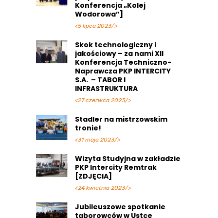
Konferencja „Kolej
Wodorowa”]
<5 lipca 2023/>
Skok technologiczny i
jakościowy – za nami XII
Konferencja Techniczno-
Naprawcza PKP INTERCITY
S.A. – TABOR I
INFRASTRUKTURA
<27 czerwca 2023/>
Stadler na mistrzowskim
tronie!
<31 maja 2023/>
Wizyta Studyjna w zakładzie
PKP Intercity Remtrak
[ZDJĘCIA]
<24 kwietnia 2023/>
Jubileuszowe spotkanie
taborowców w Ustce