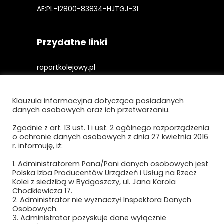
AE:PL-12800-83834-HJTGJ-31
Przydatne linki
raportkolejowy.pl
gieldakolejowa.pl
Klauzula informacyjna dotycząca posiadanych
kolejowefirmy.pl
danych osobowych oraz ich przetwarzaniu.
Zgodnie z art. 13 ust. 1 i ust. 2 ogólnego rozporządzenia
o ochronie danych osobowych z dnia 27 kwietnia 2016
Polityka prywatności i cookies
r. informuję, iż:
Regulamin strony
1. Administratorem Pana/Pani danych osobowych jest
Polska Izba Producentów Urządzeń i Usług na Rzecz
Kolei z siedzibą w Bydgoszczy, ul. Jana Karola
Chodkiewicza 17.
2. Administrator nie wyznaczył Inspektora Danych
Osobowych.
3. Administrator pozyskuje dane wyłącznie