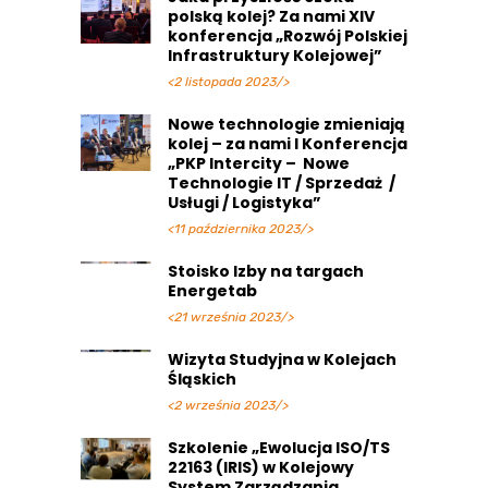
polską kolej? Za nami XIV
konferencja „Rozwój Polskiej
Infrastruktury Kolejowej”
<2 listopada 2023/>
Nowe technologie zmieniają
kolej – za nami I Konferencja
„PKP Intercity – Nowe
Technologie IT / Sprzedaż /
Usługi / Logistyka”
<11 października 2023/>
Stoisko Izby na targach
Energetab
<21 września 2023/>
Wizyta Studyjna w Kolejach
Śląskich
<2 września 2023/>
Szkolenie „Ewolucja ISO/TS
22163 (IRIS) w Kolejowy
System Zarządzania