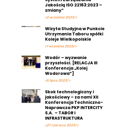
Jakością ISO 22163:2023 –
zmiany”
<2 września 2023/>
Wizyta Studyjna w Punkcie
Utrzymania Taboru spółki
Koleje Wielkopolskie
<1 września 2023/>
Wodór – wyzwanie
przyszłości. [RELACJA III
Konferencja „Kolej
Wodorowa”]
<5 lipca 2023/>
Skok technologiczny i
jakościowy – za nami XII
Konferencja Techniczno-
Naprawcza PKP INTERCITY
S.A. – TABOR I
INFRASTRUKTURA
<27 czerwca 2023/>