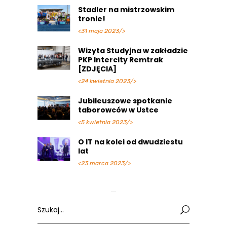
Stadler na mistrzowskim
tronie!
<31 maja 2023/>
Wizyta Studyjna w zakładzie
PKP Intercity Remtrak
[ZDJĘCIA]
<24 kwietnia 2023/>
Jubileuszowe spotkanie
taborowców w Ustce
<5 kwietnia 2023/>
O IT na kolei od dwudziestu
lat
<23 marca 2023/>
Search
for: