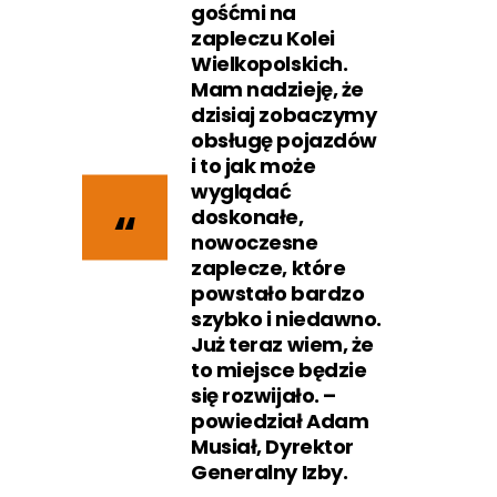
gośćmi na
zapleczu Kolei
Wielkopolskich.
Mam nadzieję, że
dzisiaj zobaczymy
obsługę pojazdów
i to jak może
wyglądać
doskonałe,
nowoczesne
zaplecze, które
powstało bardzo
szybko i niedawno.
Już teraz wiem, że
to miejsce będzie
się rozwijało. –
powiedział Adam
Musiał, Dyrektor
Generalny Izby.