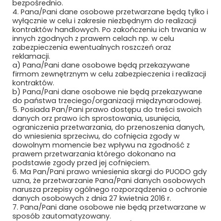
bezpośrednio.
4. Pana/Pani dane osobowe przetwarzane będą tylko i
wyłącznie w celu i zakresie niezbędnym do realizacji
Newsletter
kontraktów handlowych. Po zakończeniu ich trwania w
innych zgodnych z prawem celach np. w celu
zabezpieczenia ewentualnych roszczeń oraz
Subskrybuj, aby być na bieżąco
reklamacji.
a) Pana/Pani dane osobowe będą przekazywane
firmom zewnętrznym w celu zabezpieczenia i realizacji
kontraktów.
b) Pana/Pani dane osobowe nie będą przekazywane
do państwa trzeciego/organizacji międzynarodowej.
5. Posiada Pan/Pani prawo dostępu do treści swoich
danych orz prawo ich sprostowania, usunięcia,
ograniczenia przetwarzania, do przenoszenia danych,
do wniesienia sprzeciwu, do cofnięcia zgody w
dowolnym momencie bez wpływu na zgodność z
prawem przetwarzania którego dokonano na
Bezpieczne płatności
podstawie zgody przed jej cofnięciem.
6. Ma Pan/Pani prawo wniesienia skargi do PUODO gdy
uzna, że przetwarzanie Pana/Pani danych osobowych
narusza przepisy ogólnego rozporządzenia o ochronie
danych osobowych z dnia 27 kwietnia 2016 r.
7. Pana/Pani dane osobowe nie będą przetwarzane w
sposób zautomatyzowany.