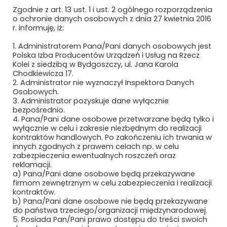
Zgodnie z art. 13 ust. 1 i ust. 2 ogólnego rozporządzenia
Skok technologiczny i
o ochronie danych osobowych z dnia 27 kwietnia 2016
jakościowy – za nami XII
r. informuję, iż:
Konferencja Techniczno-
Naprawcza PKP INTERCITY
1. Administratorem Pana/Pani danych osobowych jest
S.A. – TABOR I
Polska Izba Producentów Urządzeń i Usług na Rzecz
INFRASTRUKTURA
Kolei z siedzibą w Bydgoszczy, ul. Jana Karola
Chodkiewicza 17.
<27 czerwca 2023/>
2. Administrator nie wyznaczył Inspektora Danych
Osobowych.
Stadler na mistrzowskim
3. Administrator pozyskuje dane wyłącznie
tronie!
bezpośrednio.
<31 maja 2023/>
4. Pana/Pani dane osobowe przetwarzane będą tylko i
wyłącznie w celu i zakresie niezbędnym do realizacji
Wizyta Studyjna w zakładzie
kontraktów handlowych. Po zakończeniu ich trwania w
PKP Intercity Remtrak
innych zgodnych z prawem celach np. w celu
[ZDJĘCIA]
zabezpieczenia ewentualnych roszczeń oraz
reklamacji.
<24 kwietnia 2023/>
a) Pana/Pani dane osobowe będą przekazywane
firmom zewnętrznym w celu zabezpieczenia i realizacji
Jubileuszowe spotkanie
kontraktów.
taborowców w Ustce
b) Pana/Pani dane osobowe nie będą przekazywane
<5 kwietnia 2023/>
do państwa trzeciego/organizacji międzynarodowej.
5. Posiada Pan/Pani prawo dostępu do treści swoich
O IT na kolei od dwudziestu