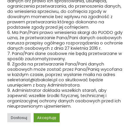
danych orz prawo ich sprostowania, usunięcia,
lat
ograniczenia przetwarzania, do przenoszenia danych,
do wniesienia sprzeciwu, do cofnięcia zgody w
<23 marca 2023/>
dowolnym momencie bez wpływu na zgodność z
prawem przetwarzania którego dokonano na
podstawie zgody przed jej cofnięciem.
6. Ma Pan/Pani prawo wniesienia skargi do PUODO gdy
Search
uzna, że przetwarzanie Pana/Pani danych osobowych
for:
narusza przepisy ogólnego rozporządzenia o ochronie
danych osobowych z dnia 27 kwietnia 2016 r.
7. Pana/Pani dane osobowe nie będą przetwarzane w
sposób zautomatyzowany.
Podążaj za nami
8. Zgoda na przetwarzanie Pana/Pani danych
osobowych może zostać przez Pana/Panią wycofana
w każdym czasie, poprzez wysłanie maila na adres
sekretariat@izbakolei.pl co skutkować będzie
usunięciem z bazy Administratora.
9. Administrator dokłada wszelkich starań, aby
zapewnić wszelkie środki fizycznej, technicznej i
organizacyjnej ochrony danych osobowych przed ich
nieuprawnionym ujawnieniem.
Dostosuj
Akceptuję
REKLAMA
ROZWIŃ