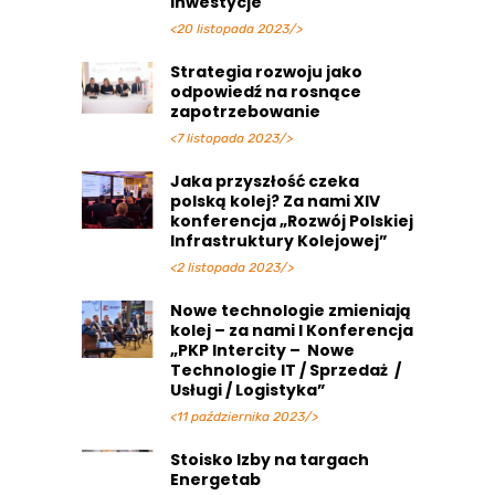
inwestycje
<20 listopada 2023/>
Strategia rozwoju jako
odpowiedź na rosnące
zapotrzebowanie
<7 listopada 2023/>
Jaka przyszłość czeka
polską kolej? Za nami XIV
konferencja „Rozwój Polskiej
Infrastruktury Kolejowej”
<2 listopada 2023/>
Nowe technologie zmieniają
kolej – za nami I Konferencja
„PKP Intercity – Nowe
Technologie IT / Sprzedaż /
Usługi / Logistyka”
<11 października 2023/>
Stoisko Izby na targach
Energetab