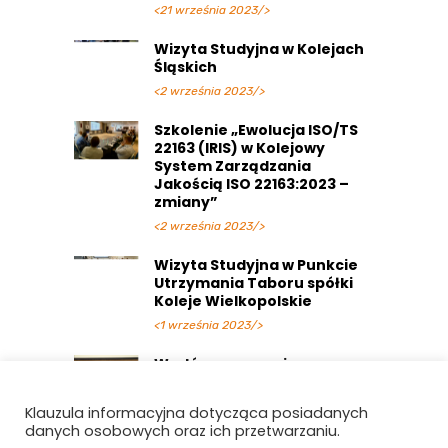
<21 września 2023/>
Wizyta Studyjna w Kolejach
Śląskich
<2 września 2023/>
Szkolenie „Ewolucja ISO/TS
22163 (IRIS) w Kolejowy
System Zarządzania
Jakością ISO 22163:2023 –
zmiany”
<2 września 2023/>
Wizyta Studyjna w Punkcie
Utrzymania Taboru spółki
Koleje Wielkopolskie
<1 września 2023/>
Wodór – wyzwanie
przyszłości. [RELACJA III
Konferencja „Kolej
Klauzula informacyjna dotycząca posiadanych
Wodorowa”]
danych osobowych oraz ich przetwarzaniu.
<5 lipca 2023/>