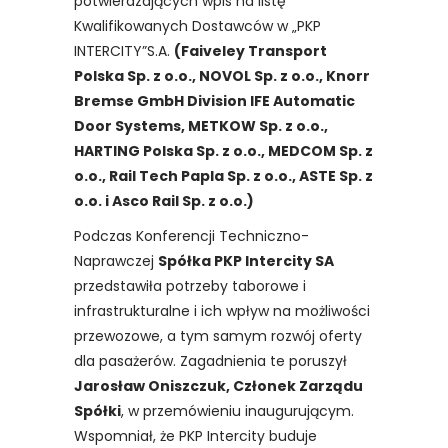
potwierdzających wpis na listę
Kwalifikowanych Dostawców w „PKP
INTERCITY”S.A.
(Faiveley Transport
Polska Sp. z o.o., NOVOL Sp. z o.o., Knorr
Bremse GmbH Division IFE Automatic
Door Systems, METKOW Sp. z o.o.,
HARTING Polska Sp. z o.o., MEDCOM Sp. z
o.o., Rail Tech Papla Sp. z o.o., ASTE Sp. z
o.o. i Asco Rail Sp. z o.o.)
Podczas Konferencji Techniczno-
Naprawczej
Spółka PKP Intercity SA
przedstawiła potrzeby taborowe i
infrastrukturalne i ich wpływ na możliwości
przewozowe, a tym samym rozwój oferty
dla pasażerów. Zagadnienia te poruszył
Jarosław Oniszczuk, Członek Zarządu
Spółki
, w przemówieniu inaugurującym.
Wspomniał, że PKP Intercity buduje