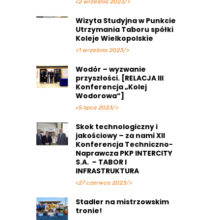
<2 września 2023/>
Wizyta Studyjna w Punkcie
Utrzymania Taboru spółki
Koleje Wielkopolskie
<1 września 2023/>
Wodór – wyzwanie
przyszłości. [RELACJA III
Konferencja „Kolej
Wodorowa”]
<5 lipca 2023/>
Skok technologiczny i
jakościowy – za nami XII
Konferencja Techniczno-
Naprawcza PKP INTERCITY
S.A. – TABOR I
INFRASTRUKTURA
<27 czerwca 2023/>
Stadler na mistrzowskim
tronie!