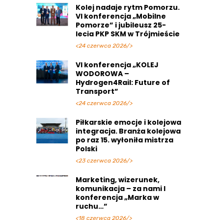
Kolej nadaje rytm Pomorzu.
VI konferencja „Mobilne
Pomorze” i jubileusz 25-
lecia PKP SKM w Trójmieście
<24 czerwca 2026/>
VI konferencja „KOLEJ
WODOROWA –
Hydrogen4Rail: Future of
Transport”
<24 czerwca 2026/>
Piłkarskie emocje i kolejowa
integracja. Branża kolejowa
po raz 15. wyłoniła mistrza
Polski
<23 czerwca 2026/>
Marketing, wizerunek,
komunikacja – za nami I
konferencja „Marka w
ruchu…”
<18 czerwca 2026/>