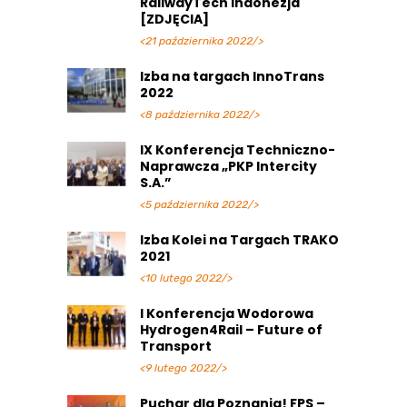
RailwayTech Indonezja
[ZDJĘCIA]
<21 października 2022/>
Izba na targach InnoTrans
2022
<8 października 2022/>
IX Konferencja Techniczno-
Naprawcza „PKP Intercity
S.A.”
<5 października 2022/>
Izba Kolei na Targach TRAKO
2021
<10 lutego 2022/>
I Konferencja Wodorowa
Hydrogen4Rail – Future of
Transport
<9 lutego 2022/>
Puchar dla Poznania! FPS –