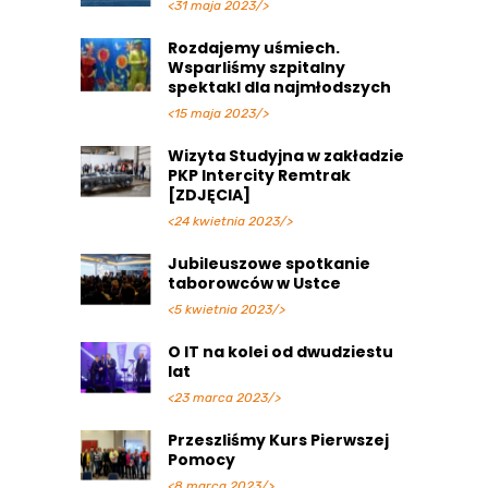
<31 maja 2023/>
Rozdajemy uśmiech.
Wsparliśmy szpitalny
spektakl dla najmłodszych
<15 maja 2023/>
Wizyta Studyjna w zakładzie
PKP Intercity Remtrak
[ZDJĘCIA]
<24 kwietnia 2023/>
Jubileuszowe spotkanie
taborowców w Ustce
<5 kwietnia 2023/>
O IT na kolei od dwudziestu
lat
<23 marca 2023/>
Przeszliśmy Kurs Pierwszej
Pomocy
<8 marca 2023/>