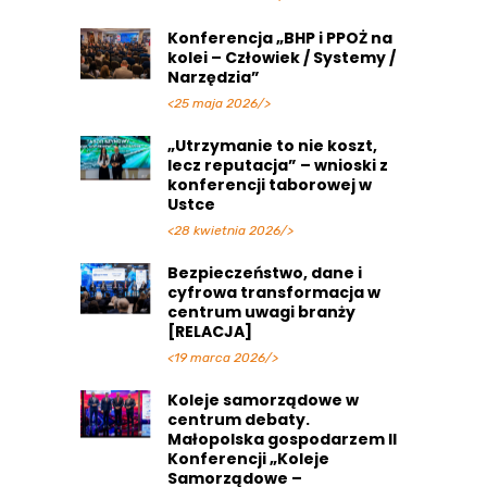
Konferencja „BHP i PPOŻ na
kolei – Człowiek / Systemy /
Narzędzia”
<25 maja 2026/>
„Utrzymanie to nie koszt,
lecz reputacja” – wnioski z
konferencji taborowej w
Ustce
<28 kwietnia 2026/>
Bezpieczeństwo, dane i
cyfrowa transformacja w
centrum uwagi branży
[RELACJA]
<19 marca 2026/>
Koleje samorządowe w
centrum debaty.
Małopolska gospodarzem II
Konferencji „Koleje
Samorządowe –