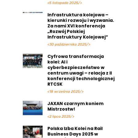
<5 listopada 2025/>
Infrastruktura kolejowa –
kierunki rozwoju i wyzwania.
Za nami XVI konferencja
„Rozwój Polskiej
Infrastruktury Kolejowej”
<30 października 2025/>
Cyfrowa transformacja
kolei: AI i
cyberbezpieczeństwo w
centrum uwagi – relacja z II
konferencji technologicznej
RTCSK
<18 września 2025/>
JAXAN czarnym koniem
Mistrzostw!
<2 lipca 2025/>
Polska Izba Kolei na Rail
Business Days 2025 w