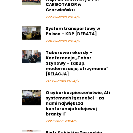
CARGOTABOR w
Czerwieńsku
<29 kwietnia 2024/>
System transportowy w
Polsce – KDP [DEBATA]
<24 kwietnia 2024/>
Taborowe rekordy –
Konferencja „Tabor
Szynowy – zakup,
modernizacja, utrzymanie”
[RELACJA]
<17 kwietnia 2024/>
O cyberbezpieczeństwie, AI i
systemach łączności – za
nami największa
konferencja kolejowej
branży IT
<22 marca 2024/>
Piotr Kubicki w Zarządzie