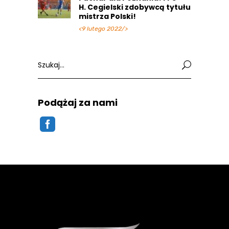
H. Cegielski zdobywcą tytułu
mistrza Polski!
<9 lutego 2022/>
Search
for:
Podążaj za nami