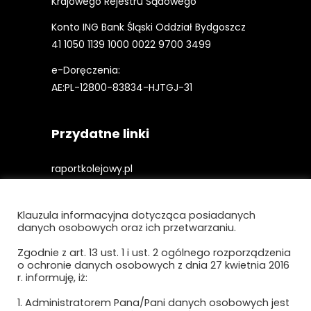
Krajowego Rejestru Sądowego
Konto ING Bank Śląski Oddział Bydgoszcz
41 1050 1139 1000 0022 9700 3499
e-Doręczenia:
AE:PL-12800-83834-HJTGJ-31
Przydatne linki
raportkolejowy.pl
gieldakolejowa.pl
Klauzula informacyjna dotycząca posiadanych
kolejowefirmy.pl
danych osobowych oraz ich przetwarzaniu.
Zgodnie z art. 13 ust. 1 i ust. 2 ogólnego rozporządzenia
o ochronie danych osobowych z dnia 27 kwietnia 2016
Polityka prywatności i cookies
r. informuję, iż:
Regulamin strony
1. Administratorem Pana/Pani danych osobowych jest