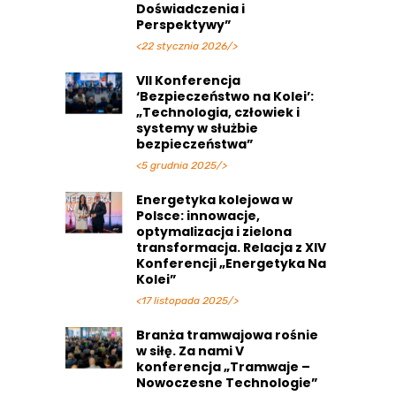
Doświadczenia i
Perspektywy”
<22 stycznia 2026/>
VII Konferencja
‘Bezpieczeństwo na Kolei’:
„Technologia, człowiek i
systemy w służbie
bezpieczeństwa”
<5 grudnia 2025/>
Energetyka kolejowa w
Polsce: innowacje,
optymalizacja i zielona
transformacja. Relacja z XIV
Konferencji „Energetyka Na
Kolei”
<17 listopada 2025/>
Branża tramwajowa rośnie
w siłę. Za nami V
konferencja „Tramwaje –
Nowoczesne Technologie”