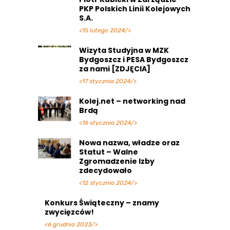
PKP Polskich Linii Kolejowych
S.A.
<15 lutego 2024/>
Wizyta Studyjna w MZK
Bydgoszcz i PESA Bydgoszcz
za nami [ZDJĘCIA]
<17 stycznia 2024/>
Kolej.net – networking nad
Brdą
<16 stycznia 2024/>
Nowa nazwa, władze oraz
Statut – Walne
Zgromadzenie Izby
zdecydowało
<12 stycznia 2024/>
Konkurs Świąteczny – znamy
zwycięzców!
<6 grudnia 2023/>