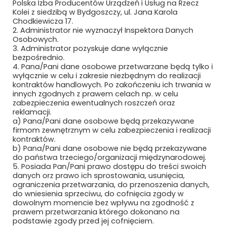
Polska Izba Producentów Urządzeń i Usług na Rzecz
Kolei z siedzibą w Bydgoszczy, ul. Jana Karola
Chodkiewicza 17.
2. Administrator nie wyznaczył Inspektora Danych
Osobowych.
3. Administrator pozyskuje dane wyłącznie
bezpośrednio.
4. Pana/Pani dane osobowe przetwarzane będą tylko i
wyłącznie w celu i zakresie niezbędnym do realizacji
Newsletter
kontraktów handlowych. Po zakończeniu ich trwania w
innych zgodnych z prawem celach np. w celu
zabezpieczenia ewentualnych roszczeń oraz
Subskrybuj, aby być na bieżąco
reklamacji.
a) Pana/Pani dane osobowe będą przekazywane
firmom zewnętrznym w celu zabezpieczenia i realizacji
kontraktów.
b) Pana/Pani dane osobowe nie będą przekazywane
do państwa trzeciego/organizacji międzynarodowej.
5. Posiada Pan/Pani prawo dostępu do treści swoich
danych orz prawo ich sprostowania, usunięcia,
ograniczenia przetwarzania, do przenoszenia danych,
do wniesienia sprzeciwu, do cofnięcia zgody w
dowolnym momencie bez wpływu na zgodność z
prawem przetwarzania którego dokonano na
Bezpieczne płatności
podstawie zgody przed jej cofnięciem.