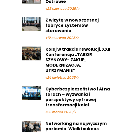
Ostrawie
<23 czerwca 2025/>
Z wizytą w nowoczesnej
fabryce systemów
sterowania
<19 czerwca 2025/>
Kolej w trakcie rewolucji. XXII
Konferencja „TABOR
SZYNOWY- ZAKUP,
MODERNIZACJA,
UTRZYMANIE”
<24 kwietnia 2025/>
Cyberbezpieczeństwo i AI na
torach – wyzwania i
perspektywy cyfrowej
transformacji kolei
<25 marca 2025/>
Networking na najwyższym
poziomie. Wielki sukces