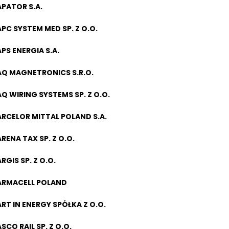
APATOR S.A.
APC SYSTEM MED SP. Z O.O.
APS ENERGIA S.A.
AQ MAGNETRONICS S.R.O.
AQ WIRING SYSTEMS SP. Z O.O.
ARCELOR MITTAL POLAND S.A.
ARENA TAX SP. Z O.O.
RGIS SP. Z O.O.
ARMACELL POLAND
ART IN ENERGY SPÓŁKA Z O.O.
ASCO RAIL SP. Z O.O.