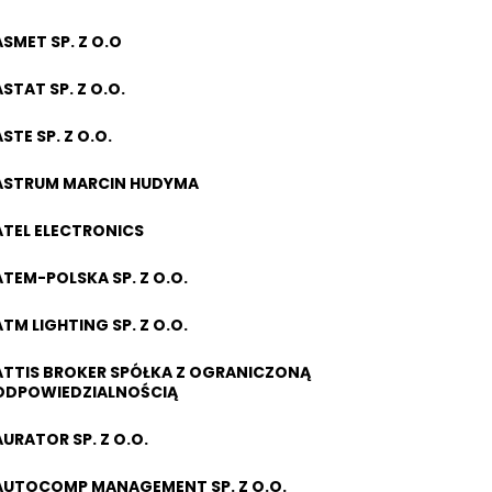
ASMET SP. Z O.O
ASTAT SP. Z O.O.
STE SP. Z O.O.
ASTRUM MARCIN HUDYMA
ATEL ELECTRONICS
ATEM-POLSKA SP. Z O.O.
ATM LIGHTING SP. Z O.O.
ATTIS BROKER SPÓŁKA Z OGRANICZONĄ
ODPOWIEDZIALNOŚCIĄ
AURATOR SP. Z O.O.
AUTOCOMP MANAGEMENT SP. Z O.O.