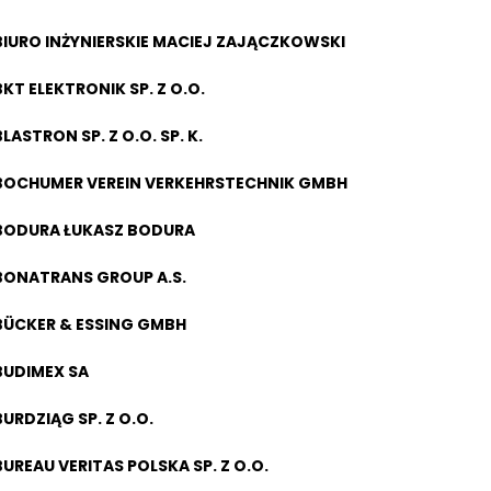
BIURO INŻYNIERSKIE MACIEJ ZAJĄCZKOWSKI
BKT ELEKTRONIK SP. Z O.O.
BLASTRON SP. Z O.O. SP. K.
BOCHUMER VEREIN VERKEHRSTECHNIK GMBH
BODURA ŁUKASZ BODURA
BONATRANS GROUP A.S.
BÜCKER & ESSING GMBH
BUDIMEX SA
BURDZIĄG SP. Z O.O.
BUREAU VERITAS POLSKA SP. Z O.O.