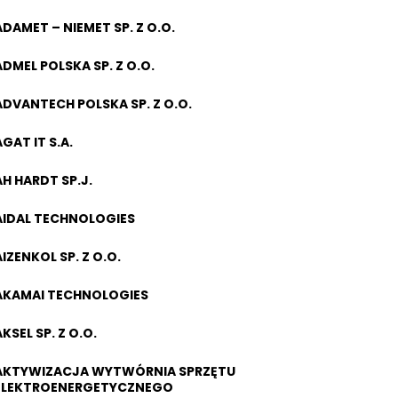
ADAMET – NIEMET SP. Z O.O.
ADMEL POLSKA SP. Z O.O.
ADVANTECH POLSKA SP. Z O.O.
AGAT IT S.A.
AH HARDT SP.J.
AIDAL TECHNOLOGIES
AIZENKOL SP. Z O.O.
AKAMAI TECHNOLOGIES
KSEL SP. Z O.O.
AKTYWIZACJA WYTWÓRNIA SPRZĘTU
ELEKTROENERGETYCZNEGO