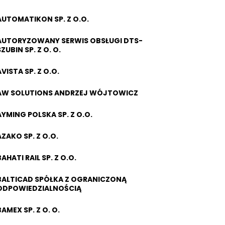
AUTOMATIKON SP. Z O.O.
AUTORYZOWANY SERWIS OBSŁUGI DTS-
ZUBIN SP. Z O. O.
AVISTA SP. Z O.O.
AW SOLUTIONS ANDRZEJ WÓJTOWICZ
AYMING POLSKA SP. Z O.O.
AZAKO SP. Z O.O.
AHATI RAIL SP. Z O.O.
BALTICAD SPÓŁKA Z OGRANICZONĄ
ODPOWIEDZIALNOŚCIĄ
BAMEX SP. Z O. O.