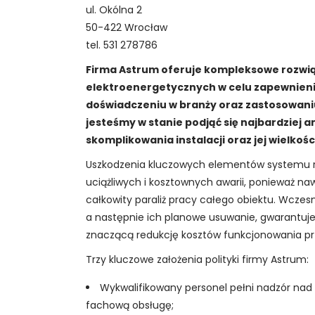
CZŁOWIEK/SYSTEMY/NARZĘDZIA
transportu kolejowego…”
ul. Okólna 2
I konferencja „Marka w ruchu –
50-422 Wrocław
VI Konferencja „KOLEJ
marketing w transporcie
tel. 531 278786
WODOROWA” Hydrogen4rail –
szynowym”
Future of Transport
Firma Astrum oferuje kompleksowe rozwiąza
VI KONFERENCJA „Mobilne
elektroenergetycznych w celu zapewnienia
Pomorze – perspektywy
doświadczeniu w branży oraz zastosowani
rozwoju pomorskiego
jesteśmy w stanie podjąć się najbardziej 
VIII konferencja
transportu kolejowego…”
skomplikowania instalacji oraz jej wielkośc
BEZPIECZEŃSTWO NA KOLEI
VI Konferencja KOLEJ
Uszkodzenia kluczowych elementów systemu roz
WODOROWA
uciążliwych i kosztownych awarii, ponieważ 
III konferencja RADA POLITYKI
całkowity paraliż pracy całego obiektu. Wczesn
TRANSFORMACJI CYFROWEJ
a następnie ich planowe usuwanie, gwarantuje
SEKTORA KOLEJOWEGO
znaczącą redukcję kosztów funkcjonowania pr
XVII konferencja ROZWÓJ
Trzy kluczowe założenia polityki firmy Astrum:
POLSKIEJ INFRASTRUKTURY
KOLEJOWEJ
Wykwalifikowany personel pełni nadzór nad e
VI konferencja TRAMWAJE –
fachową obsługę;