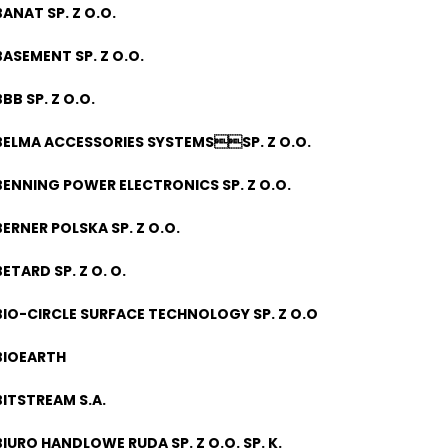
BANAT SP. Z O.O.
BASEMENT SP. Z O.O.
BB SP. Z O.O.
BELMA ACCESSORIES SYSTEMSSP. Z O.O.
BENNING POWER ELECTRONICS SP. Z O.O.
BERNER POLSKA SP. Z O.O.
BETARD SP. Z O. O.
BIO-CIRCLE SURFACE TECHNOLOGY SP. Z O.O
BIOEARTH
BITSTREAM S.A.
BIURO HANDLOWE RUDA SP. Z O.O. SP. K.