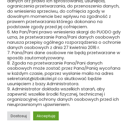
danych orz prawo ich sprostowania, usunięcia,
ograniczenia przetwarzania, do przenoszenia danych,
MMT IDEA SP. Z O.O. SP. K.
do wniesienia sprzeciwu, do cofnięcia zgody w
dowolnym momencie bez wpływu na zgodność z
prawem przetwarzania którego dokonano na
MODERTRANS POZNAŃ SP. Z O.O.
podstawie zgody przed jej cofnięciem.
6. Ma Pan/Pani prawo wniesienia skargi do PUODO gdy
MOJ S.A.
uzna, że przetwarzanie Pana/Pani danych osobowych
narusza przepisy ogólnego rozporządzenia o ochronie
MOJ S.A. KUŹNIA OSOWIEC
danych osobowych z dnia 27 kwietnia 2016 r.
7. Pana/Pani dane osobowe nie będą przetwarzane w
sposób zautomatyzowany.
MOTIVIZER SP. Z O.O.
8. Zgoda na przetwarzanie Pana/Pani danych
osobowych może zostać przez Pana/Panią wycofana
MOTO SOLID PLUS SP. Z O.O.
w każdym czasie, poprzez wysłanie maila na adres
sekretariat@izbakolei.pl co skutkować będzie
usunięciem z bazy Administratora.
MT-PROJEKT SP. Z O.O.
9. Administrator dokłada wszelkich starań, aby
zapewnić wszelkie środki fizycznej, technicznej i
MTB TRZEBIŃSCY SP.K.
organizacyjnej ochrony danych osobowych przed ich
nieuprawnionym ujawnieniem.
MY-SOFT SP. Z O.O.
Dostosuj
Akceptuję
NASYCALNIA PODKŁADÓW S.A. W
KOŹMINIE WIELKOPOLSKIM
REKLAMA
ROZWIŃ