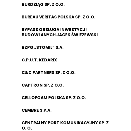
BURDZIĄG SP. Z O.O.
BUREAU VERITAS POLSKA SP. Z O.O.
BYPASS OBSŁUGA INWESTYCJI
BUDOWLANYCH JACEK ŚWIEŻEWSKI
BZPG „STOMIL” S.A.
C.P.U.T. KEDARIX
C&C PARTNERS SP. Z O.O.
CAPTRON SP. Z O.O.
CELLOFOAM POLSKA SP. Z O.O.
CEMBRE S.P.A.
CENTRALNY PORT KOMUNIKACYJNY SP. Z
O. O.