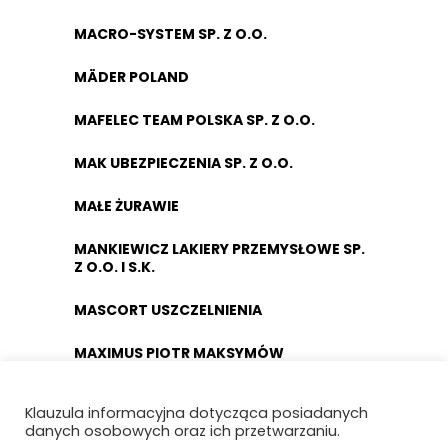
MACRO-SYSTEM SP. Z O.O.
MÄDER POLAND
MAFELEC TEAM POLSKA SP. Z O.O.
MAK UBEZPIECZENIA SP. Z O.O.
MAŁE ŻURAWIE
MANKIEWICZ LAKIERY PRZEMYSŁOWE SP.
Z O.O. I S.K.
MASCORT USZCZELNIENIA
MAXIMUS PIOTR MAKSYMÓW
MAXTO TECHNOLOGY SPÓŁKA Z O.O.
Klauzula informacyjna dotycząca posiadanych
danych osobowych oraz ich przetwarzaniu.
MCMET SP. Z O.O.