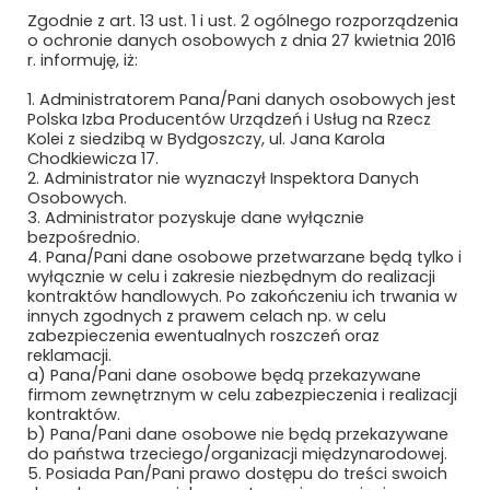
Zgodnie z art. 13 ust. 1 i ust. 2 ogólnego rozporządzenia
MCPOLSKA.PL SP. Z O.O. SP.K.
o ochronie danych osobowych z dnia 27 kwietnia 2016
r. informuję, iż:
MEDCOM SP. Z O.O.
1. Administratorem Pana/Pani danych osobowych jest
Polska Izba Producentów Urządzeń i Usług na Rzecz
METEOR EWA WIECZOREK
Kolei z siedzibą w Bydgoszczy, ul. Jana Karola
Chodkiewicza 17.
2. Administrator nie wyznaczył Inspektora Danych
MIAMI TOMASZ ZAWADZKI SP. Z O.O.
Osobowych.
3. Administrator pozyskuje dane wyłącznie
MIDURA GROUP SP. Z O.O.
bezpośrednio.
4. Pana/Pani dane osobowe przetwarzane będą tylko i
MIĘDZYNARODOWE TARGI POZNAŃSKIE
wyłącznie w celu i zakresie niezbędnym do realizacji
SP. Z O.O.
kontraktów handlowych. Po zakończeniu ich trwania w
innych zgodnych z prawem celach np. w celu
zabezpieczenia ewentualnych roszczeń oraz
MIKRONIKA SP. Z O.O.
reklamacji.
a) Pana/Pani dane osobowe będą przekazywane
MILLENNIUM LEASING SP. Z O.O.
firmom zewnętrznym w celu zabezpieczenia i realizacji
kontraktów.
MK SEATS SP. Z O.O.
b) Pana/Pani dane osobowe nie będą przekazywane
do państwa trzeciego/organizacji międzynarodowej.
5. Posiada Pan/Pani prawo dostępu do treści swoich
MMR GROUP SP. Z O.O