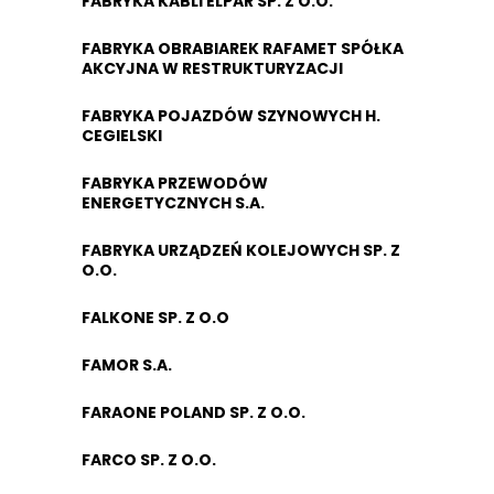
FABRYKA KABLI ELPAR SP. Z O.O.
FABRYKA OBRABIAREK RAFAMET SPÓŁKA
AKCYJNA W RESTRUKTURYZACJI
FABRYKA POJAZDÓW SZYNOWYCH H.
CEGIELSKI
FABRYKA PRZEWODÓW
ENERGETYCZNYCH S.A.
FABRYKA URZĄDZEŃ KOLEJOWYCH SP. Z
O.O.
FALKONE SP. Z O.O
FAMOR S.A.
FARAONE POLAND SP. Z O.O.
FARCO SP. Z O.O.