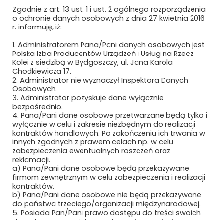
Zgodnie z art. 13 ust. 1 i ust. 2 ogólnego rozporządzenia
KUŹNIA OSTRÓW WIELKOPOLSKI SP. Z
o ochronie danych osobowych z dnia 27 kwietnia 2016
O.O.
r. informuję, iż:
1. Administratorem Pana/Pani danych osobowych jest
KYOSAN EUROPE SP. Z O.O
Polska Izba Producentów Urządzeń i Usług na Rzecz
Kolei z siedzibą w Bydgoszczy, ul. Jana Karola
KZN BIEŻANÓW – KOLEJOWE ZAKŁADY
Chodkiewicza 17.
NAWIERZCHNIOWE „BIEŻANÓW” SP. Z
2. Administrator nie wyznaczył Inspektora Danych
O.O.
Osobowych.
3. Administrator pozyskuje dane wyłącznie
bezpośrednio.
KZN RAIL SP. Z O.O.
4. Pana/Pani dane osobowe przetwarzane będą tylko i
wyłącznie w celu i zakresie niezbędnym do realizacji
KZN SWITCHER SP. Z O.O.
kontraktów handlowych. Po zakończeniu ich trwania w
innych zgodnych z prawem celach np. w celu
LACROIX
zabezpieczenia ewentualnych roszczeń oraz
reklamacji.
a) Pana/Pani dane osobowe będą przekazywane
LANKWITZER POLSKA SP. Z O.O.
firmom zewnętrznym w celu zabezpieczenia i realizacji
kontraktów.
LAPP KABEL SP. Z O.O.
b) Pana/Pani dane osobowe nie będą przekazywane
do państwa trzeciego/organizacji międzynarodowej.
LDZ RITOSA SASTAVA SERVISS
5. Posiada Pan/Pani prawo dostępu do treści swoich