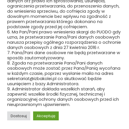
danych orz prawo ich sprostowania, usunięcia,
ograniczenia przetwarzania, do przenoszenia danych,
LEDATEL SP. Z O.O. I WSPÓLNICY SP. K.
do wniesienia sprzeciwu, do cofnięcia zgody w
dowolnym momencie bez wpływu na zgodność z
LIFTON POLSKA SP. Z O.O.
prawem przetwarzania którego dokonano na
podstawie zgody przed jej cofnięciem.
6. Ma Pan/Pani prawo wniesienia skargi do PUODO gdy
LINTER S.A.
uzna, że przetwarzanie Pana/Pani danych osobowych
narusza przepisy ogólnego rozporządzenia o ochronie
LLJ SOFTWARE & ELECTRONICS
danych osobowych z dnia 27 kwietnia 2016 r.
7. Pana/Pani dane osobowe nie będą przetwarzane w
LYNXEO SYSTEMS POLAND SPÓŁKA Z
sposób zautomatyzowany.
OGRANICZONĄ ODPOWIEDZIALNOŚCIĄ
8. Zgoda na przetwarzanie Pana/Pani danych
osobowych może zostać przez Pana/Panią wycofana
w każdym czasie, poprzez wysłanie maila na adres
ŁÓDZKA KOLEJ AGLOMERACYJNA SP. Z
sekretariat@izbakolei.pl co skutkować będzie
O.O.
usunięciem z bazy Administratora.
9. Administrator dokłada wszelkich starań, aby
MABO SP. Z O.O.
zapewnić wszelkie środki fizycznej, technicznej i
organizacyjnej ochrony danych osobowych przed ich
nieuprawnionym ujawnieniem.
MACRO-SYSTEM SP. Z O.O.
Dostosuj
Akceptuję
MÄDER POLAND
REKLAMA
ROZWIŃ