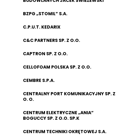
BUDOWLANYCH JACEK ŚWIEŻEWSKI
BZPG „STOMIL” S.A.
C.P.U.T. KEDARIX
C&C PARTNERS SP. Z O.O.
CAPTRON SP. Z O.O.
CELLOFOAM POLSKA SP. Z O.O.
CEMBRE S.P.A.
CENTRALNY PORT KOMUNIKACYJNY SP. Z
O. O.
CENTRUM ELEKTRYCZNE „ANIA”
BOGUCCY SP. Z O.O. SP.K
CENTRUM TECHNIKI OKRĘTOWEJ S.A.