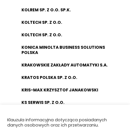
KOLREM SP. Z O.O. SP.K.
KOLTECH SP. Z O.O.
KOLTECH SP. Z O.O.
KONICA MINOLTA BUSINESS SOLUTIONS
POLSKA
KRAKOWSKIE ZAKŁADY AUTOMATYKI S.A.
KRATOS POLSKA SP. Z O.O.
KRIS-MAX KRZYSZTOF JANAKOWSKI
KS SERWIS SP. Z O.O.
KUCA SP. Z O.O
Klauzula informacyjna dotycząca posiadanych
danych osobowych oraz ich przetwarzaniu.
KUKA POLSKA SP. Z O.O.