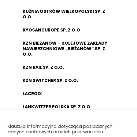
KUŹNIA OSTRÓW WIELKOPOLSKI SP. Z
O.O.
KYOSAN EUROPE SP. Z O.O
KZN BIEŻANÓW – KOLEJOWE ZAKŁADY
NAWIERZCHNIOWE „BIEŻANÓW” SP. Z
O.O.
KZN RAIL SP. Z O.O.
KZN SWITCHER SP. Z O.O.
LACROIX
LANKWITZER POLSKA SP. Z O.O.
LAPP KABEL SP. Z O.O.
Klauzula informacyjna dotycząca posiadanych
danych osobowych oraz ich przetwarzaniu.
LDZ RITOSA SASTAVA SERVISS