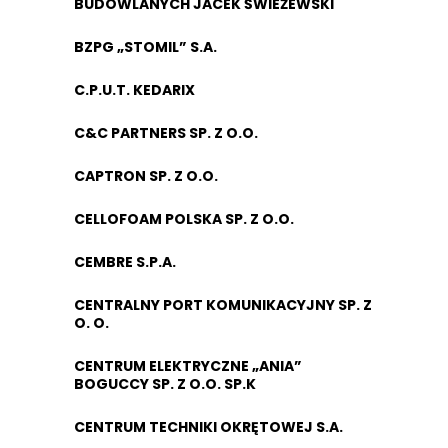
BUDOWLANYCH JACEK ŚWIEŻEWSKI
BZPG „STOMIL” S.A.
C.P.U.T. KEDARIX
C&C PARTNERS SP. Z O.O.
CAPTRON SP. Z O.O.
CELLOFOAM POLSKA SP. Z O.O.
CEMBRE S.P.A.
CENTRALNY PORT KOMUNIKACYJNY SP. Z
O. O.
CENTRUM ELEKTRYCZNE „ANIA”
BOGUCCY SP. Z O.O. SP.K
CENTRUM TECHNIKI OKRĘTOWEJ S.A.