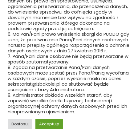
danych orz prawo ich sprostowania, usunięcia,
MAFELEC TEAM POLSKA SP. Z O.O.
ograniczenia przetwarzania, do przenoszenia danych,
do wniesienia sprzeciwu, do cofnięcia zgody w
MAK UBEZPIECZENIA SP. Z O.O.
dowolnym momencie bez wpływu na zgodność z
prawem przetwarzania którego dokonano na
MAŁE ŻURAWIE
podstawie zgody przed jej cofnięciem.
6. Ma Pan/Pani prawo wniesienia skargi do PUODO gdy
uzna, że przetwarzanie Pana/Pani danych osobowych
MANKIEWICZ LAKIERY PRZEMYSŁOWE SP.
narusza przepisy ogólnego rozporządzenia o ochronie
Z O.O. I S.K.
danych osobowych z dnia 27 kwietnia 2016 r.
7. Pana/Pani dane osobowe nie będą przetwarzane w
MASCORT USZCZELNIENIA
sposób zautomatyzowany.
8. Zgoda na przetwarzanie Pana/Pani danych
osobowych może zostać przez Pana/Panią wycofana
MAXIMUS PIOTR MAKSYMÓW
w każdym czasie, poprzez wysłanie maila na adres
sekretariat@izbakolei.pl co skutkować będzie
MAXTO TECHNOLOGY SPÓŁKA Z O.O.
usunięciem z bazy Administratora.
9. Administrator dokłada wszelkich starań, aby
MCMET SP. Z O.O.
zapewnić wszelkie środki fizycznej, technicznej i
organizacyjnej ochrony danych osobowych przed ich
nieuprawnionym ujawnieniem.
MCPOLSKA.PL SP. Z O.O. SP.K.
Dostosuj
Akceptuję
MEDCOM SP. Z O.O.
REKLAMA
ROZWIŃ