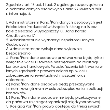
Zgodnie z art. 13 ust. 1 i ust. 2 ogólnego rozporządzenia
LEDATEL SP. Z O.O. I WSPÓLNICY SP. K.
o ochronie danych osobowych z dnia 27 kwietnia 2016
r. informuję, iż:
LIFTON POLSKA SP. Z O.O.
1. Administratorem Pana/Pani danych osobowych jest
Polska Izba Producentów Urządzeń i Usług na Rzecz
LINTER S.A.
Kolei z siedzibą w Bydgoszczy, ul. Jana Karola
Chodkiewicza 17.
LLJ SOFTWARE & ELECTRONICS
2. Administrator nie wyznaczył Inspektora Danych
Osobowych.
3. Administrator pozyskuje dane wyłącznie
LYNXEO SYSTEMS POLAND SPÓŁKA Z
bezpośrednio.
OGRANICZONĄ ODPOWIEDZIALNOŚCIĄ
4. Pana/Pani dane osobowe przetwarzane będą tylko i
wyłącznie w celu i zakresie niezbędnym do realizacji
ŁÓDZKA KOLEJ AGLOMERACYJNA SP. Z
kontraktów handlowych. Po zakończeniu ich trwania w
O.O.
innych zgodnych z prawem celach np. w celu
zabezpieczenia ewentualnych roszczeń oraz
MABO SP. Z O.O.
reklamacji.
a) Pana/Pani dane osobowe będą przekazywane
firmom zewnętrznym w celu zabezpieczenia i realizacji
MACRO-SYSTEM SP. Z O.O.
kontraktów.
b) Pana/Pani dane osobowe nie będą przekazywane
MÄDER POLAND
do państwa trzeciego/organizacji międzynarodowej.
5. Posiada Pan/Pani prawo dostępu do treści swoich