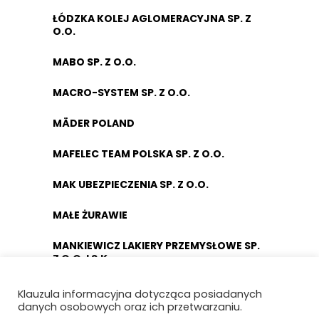
ŁÓDZKA KOLEJ AGLOMERACYJNA SP. Z
O.O.
MABO SP. Z O.O.
MACRO-SYSTEM SP. Z O.O.
MÄDER POLAND
MAFELEC TEAM POLSKA SP. Z O.O.
MAK UBEZPIECZENIA SP. Z O.O.
MAŁE ŻURAWIE
MANKIEWICZ LAKIERY PRZEMYSŁOWE SP.
Z O.O. I S.K.
MASCORT USZCZELNIENIA
Klauzula informacyjna dotycząca posiadanych
danych osobowych oraz ich przetwarzaniu.