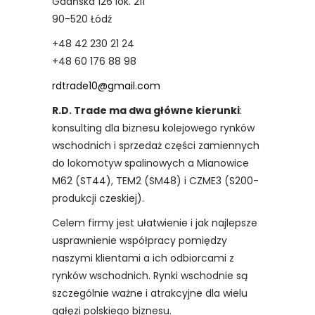
Gdańska 126 lok. 211
90-520 Łódź
+48 42 230 21 24
+48 60 176 88 98
rdtrade10@gmail.com
R.D. Trade ma dwa główne kierunki
:
konsulting dla biznesu kolejowego rynków
wschodnich i sprzedaż części zamiennych
do lokomotyw spalinowych a Mianowice
M62 (ST44), TEM2 (SM48) i CZME3 (S200-
produkcji czeskiej).
Celem firmy jest ułatwienie i jak najlepsze
usprawnienie współpracy pomiędzy
naszymi klientami a ich odbiorcami z
rynków wschodnich. Rynki wschodnie są
szczególnie ważne i atrakcyjne dla wielu
gałęzi polskiego biznesu.