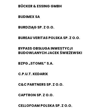
BÜCKER & ESSING GMBH
BUDIMEX SA
BURDZIĄG SP. Z O.O.
BUREAU VERITAS POLSKA SP. Z O.O.
BYPASS OBSŁUGA INWESTYCJI
BUDOWLANYCH JACEK ŚWIEŻEWSKI
BZPG „STOMIL” S.A.
C.P.U.T. KEDARIX
C&C PARTNERS SP. Z O.O.
CAPTRON SP. Z O.O.
CELLOFOAM POLSKA SP. Z O.O.