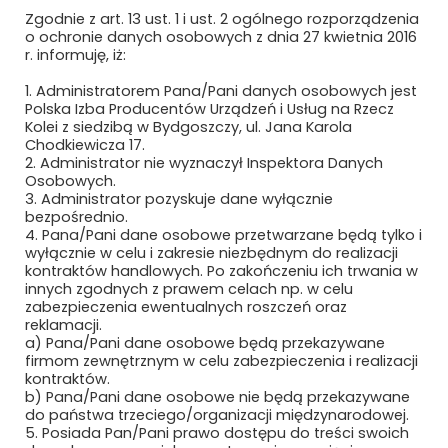
MAXIMUS PIOTR MAKSYMÓW
Zgodnie z art. 13 ust. 1 i ust. 2 ogólnego rozporządzenia
o ochronie danych osobowych z dnia 27 kwietnia 2016
MAXTO TECHNOLOGY SPÓŁKA Z O.O.
r. informuję, iż:
MCMET SP. Z O.O.
1. Administratorem Pana/Pani danych osobowych jest
Polska Izba Producentów Urządzeń i Usług na Rzecz
Kolei z siedzibą w Bydgoszczy, ul. Jana Karola
MCPOLSKA.PL SP. Z O.O. SP.K.
Chodkiewicza 17.
2. Administrator nie wyznaczył Inspektora Danych
MEDCOM SP. Z O.O.
Osobowych.
3. Administrator pozyskuje dane wyłącznie
METEOR EWA WIECZOREK
bezpośrednio.
4. Pana/Pani dane osobowe przetwarzane będą tylko i
wyłącznie w celu i zakresie niezbędnym do realizacji
MIAMI TOMASZ ZAWADZKI SP. Z O.O.
kontraktów handlowych. Po zakończeniu ich trwania w
innych zgodnych z prawem celach np. w celu
MIDURA GROUP SP. Z O.O.
zabezpieczenia ewentualnych roszczeń oraz
reklamacji.
a) Pana/Pani dane osobowe będą przekazywane
MIĘDZYNARODOWE TARGI POZNAŃSKIE
firmom zewnętrznym w celu zabezpieczenia i realizacji
SP. Z O.O.
kontraktów.
b) Pana/Pani dane osobowe nie będą przekazywane
MIKRONIKA SP. Z O.O.
do państwa trzeciego/organizacji międzynarodowej.
5. Posiada Pan/Pani prawo dostępu do treści swoich