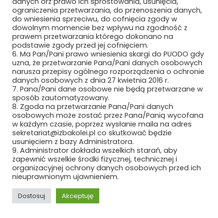
MILLENNIUM LEASING SP. Z O.O.
danych orz prawo ich sprostowania, usunięcia,
ograniczenia przetwarzania, do przenoszenia danych,
do wniesienia sprzeciwu, do cofnięcia zgody w
MK SEATS SP. Z O.O.
dowolnym momencie bez wpływu na zgodność z
prawem przetwarzania którego dokonano na
MMR GROUP SP. Z O.O
podstawie zgody przed jej cofnięciem.
6. Ma Pan/Pani prawo wniesienia skargi do PUODO gdy
uzna, że przetwarzanie Pana/Pani danych osobowych
MMT IDEA SP. Z O.O. SP. K.
narusza przepisy ogólnego rozporządzenia o ochronie
danych osobowych z dnia 27 kwietnia 2016 r.
MODERTRANS POZNAŃ SP. Z O.O.
7. Pana/Pani dane osobowe nie będą przetwarzane w
sposób zautomatyzowany.
MOJ S.A.
8. Zgoda na przetwarzanie Pana/Pani danych
osobowych może zostać przez Pana/Panią wycofana
w każdym czasie, poprzez wysłanie maila na adres
MOJ S.A. KUŹNIA OSOWIEC
sekretariat@izbakolei.pl co skutkować będzie
usunięciem z bazy Administratora.
MOTIVIZER SP. Z O.O.
9. Administrator dokłada wszelkich starań, aby
zapewnić wszelkie środki fizycznej, technicznej i
organizacyjnej ochrony danych osobowych przed ich
MOTO SOLID PLUS SP. Z O.O.
nieuprawnionym ujawnieniem.
MT-PROJEKT SP. Z O.O.
Dostosuj
Akceptuję
MTB TRZEBIŃSCY SP.K.
REKLAMA
ROZWIŃ