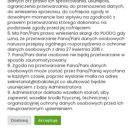
danych orz prawo ich sprostowania, usunięcia,
ograniczenia przetwarzania, do przenoszenia danych,
MILLENNIUM LEASING SP. Z O.O.
do wniesienia sprzeciwu, do cofnięcia zgody w
dowolnym momencie bez wpływu na zgodność z
MK SEATS SP. Z O.O.
prawem przetwarzania którego dokonano na
podstawie zgody przed jej cofnięciem.
6. Ma Pan/Pani prawo wniesienia skargi do PUODO gdy
MMR GROUP SP. Z O.O
uzna, że przetwarzanie Pana/Pani danych osobowych
narusza przepisy ogólnego rozporządzenia o ochronie
MMT IDEA SP. Z O.O. SP. K.
danych osobowych z dnia 27 kwietnia 2016 r.
7. Pana/Pani dane osobowe nie będą przetwarzane w
MODERTRANS POZNAŃ SP. Z O.O.
sposób zautomatyzowany.
8. Zgoda na przetwarzanie Pana/Pani danych
osobowych może zostać przez Pana/Panią wycofana
MOJ S.A.
w każdym czasie, poprzez wysłanie maila na adres
sekretariat@izbakolei.pl co skutkować będzie
MOJ S.A. KUŹNIA OSOWIEC
usunięciem z bazy Administratora.
9. Administrator dokłada wszelkich starań, aby
zapewnić wszelkie środki fizycznej, technicznej i
MOTIVIZER SP. Z O.O.
organizacyjnej ochrony danych osobowych przed ich
nieuprawnionym ujawnieniem.
MOTO SOLID PLUS SP. Z O.O.
Dostosuj
Akceptuję
MT-PROJEKT SP. Z O.O.
REKLAMA
ROZWIŃ