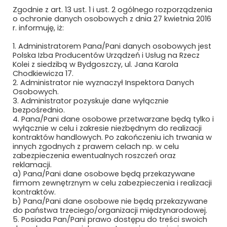
Zgodnie z art. 13 ust. 1 i ust. 2 ogólnego rozporządzenia
MAXIMUS PIOTR MAKSYMÓW
o ochronie danych osobowych z dnia 27 kwietnia 2016
r. informuję, iż:
MAXTO TECHNOLOGY SPÓŁKA Z O.O.
1. Administratorem Pana/Pani danych osobowych jest
Polska Izba Producentów Urządzeń i Usług na Rzecz
MCMET SP. Z O.O.
Kolei z siedzibą w Bydgoszczy, ul. Jana Karola
Chodkiewicza 17.
MCPOLSKA.PL SP. Z O.O. SP.K.
2. Administrator nie wyznaczył Inspektora Danych
Osobowych.
3. Administrator pozyskuje dane wyłącznie
MEDCOM SP. Z O.O.
bezpośrednio.
4. Pana/Pani dane osobowe przetwarzane będą tylko i
METEOR EWA WIECZOREK
wyłącznie w celu i zakresie niezbędnym do realizacji
kontraktów handlowych. Po zakończeniu ich trwania w
MIAMI TOMASZ ZAWADZKI SP. Z O.O.
innych zgodnych z prawem celach np. w celu
zabezpieczenia ewentualnych roszczeń oraz
reklamacji.
MIDURA GROUP SP. Z O.O.
a) Pana/Pani dane osobowe będą przekazywane
firmom zewnętrznym w celu zabezpieczenia i realizacji
MIĘDZYNARODOWE TARGI POZNAŃSKIE
kontraktów.
SP. Z O.O.
b) Pana/Pani dane osobowe nie będą przekazywane
do państwa trzeciego/organizacji międzynarodowej.
5. Posiada Pan/Pani prawo dostępu do treści swoich
MIKRONIKA SP. Z O.O.