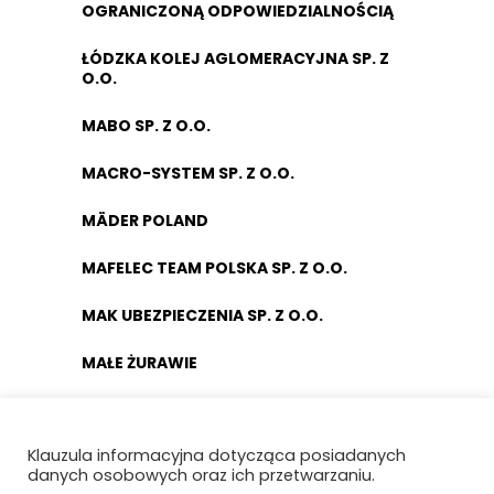
OGRANICZONĄ ODPOWIEDZIALNOŚCIĄ
ŁÓDZKA KOLEJ AGLOMERACYJNA SP. Z
O.O.
MABO SP. Z O.O.
MACRO-SYSTEM SP. Z O.O.
MÄDER POLAND
MAFELEC TEAM POLSKA SP. Z O.O.
MAK UBEZPIECZENIA SP. Z O.O.
MAŁE ŻURAWIE
MANKIEWICZ LAKIERY PRZEMYSŁOWE SP.
Z O.O. I S.K.
Klauzula informacyjna dotycząca posiadanych
danych osobowych oraz ich przetwarzaniu.
MASCORT USZCZELNIENIA