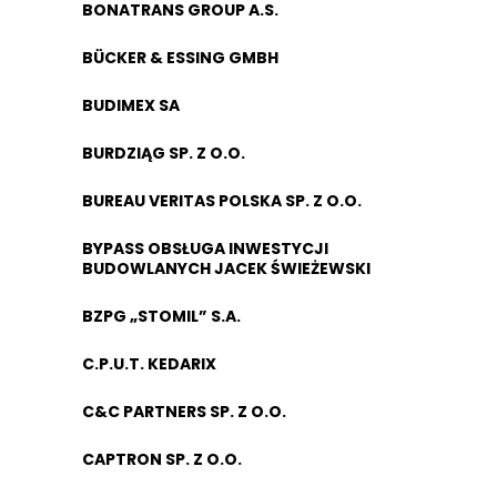
BONATRANS GROUP A.S.
BÜCKER & ESSING GMBH
BUDIMEX SA
BURDZIĄG SP. Z O.O.
BUREAU VERITAS POLSKA SP. Z O.O.
BYPASS OBSŁUGA INWESTYCJI
BUDOWLANYCH JACEK ŚWIEŻEWSKI
BZPG „STOMIL” S.A.
C.P.U.T. KEDARIX
C&C PARTNERS SP. Z O.O.
CAPTRON SP. Z O.O.