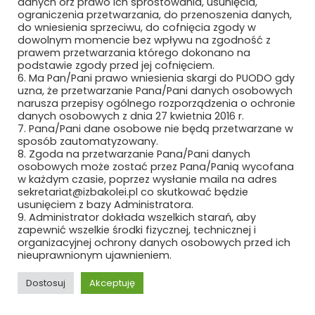
danych orz prawo ich sprostowania, usunięcia,
ograniczenia przetwarzania, do przenoszenia danych,
METEOR EWA WIECZOREK
do wniesienia sprzeciwu, do cofnięcia zgody w
dowolnym momencie bez wpływu na zgodność z
MIAMI TOMASZ ZAWADZKI SP. Z O.O.
prawem przetwarzania którego dokonano na
podstawie zgody przed jej cofnięciem.
6. Ma Pan/Pani prawo wniesienia skargi do PUODO gdy
MIDURA GROUP SP. Z O.O.
uzna, że przetwarzanie Pana/Pani danych osobowych
narusza przepisy ogólnego rozporządzenia o ochronie
MIĘDZYNARODOWE TARGI POZNAŃSKIE
danych osobowych z dnia 27 kwietnia 2016 r.
SP. Z O.O.
7. Pana/Pani dane osobowe nie będą przetwarzane w
sposób zautomatyzowany.
MIKRONIKA SP. Z O.O.
8. Zgoda na przetwarzanie Pana/Pani danych
osobowych może zostać przez Pana/Panią wycofana
w każdym czasie, poprzez wysłanie maila na adres
MILLENNIUM LEASING SP. Z O.O.
sekretariat@izbakolei.pl co skutkować będzie
usunięciem z bazy Administratora.
MK SEATS SP. Z O.O.
9. Administrator dokłada wszelkich starań, aby
zapewnić wszelkie środki fizycznej, technicznej i
organizacyjnej ochrony danych osobowych przed ich
MMR GROUP SP. Z O.O
nieuprawnionym ujawnieniem.
MMT IDEA SP. Z O.O. SP. K.
Dostosuj
Akceptuję
MODERTRANS POZNAŃ SP. Z O.O.
REKLAMA
ROZWIŃ