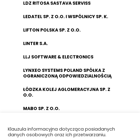
LDZ RITOSA SASTAVA SERVISS
LEDATEL SP. Z O.O. I WSPÓLNICY SP. K.
LIFTON POLSKA SP. Z O.O.
LINTER S.A.
LLJ SOFTWARE & ELECTRONICS
LYNXEO SYSTEMS POLAND SPÓŁKA Z
OGRANICZONĄ ODPOWIEDZIALNOŚCIĄ
ŁÓDZKA KOLEJ AGLOMERACYJNA SP. Z
O.O.
MABO SP. Z O.O.
MACRO-SYSTEM SP. Z O.O.
Klauzula informacyjna dotycząca posiadanych
danych osobowych oraz ich przetwarzaniu.
MÄDER POLAND