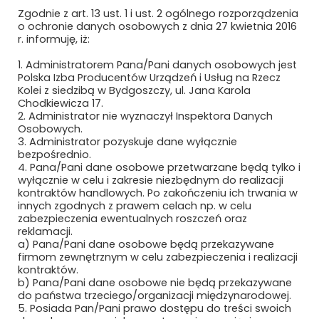
Zgodnie z art. 13 ust. 1 i ust. 2 ogólnego rozporządzenia
MAFELEC TEAM POLSKA SP. Z O.O.
o ochronie danych osobowych z dnia 27 kwietnia 2016
r. informuję, iż:
MAK UBEZPIECZENIA SP. Z O.O.
1. Administratorem Pana/Pani danych osobowych jest
Polska Izba Producentów Urządzeń i Usług na Rzecz
MAŁE ŻURAWIE
Kolei z siedzibą w Bydgoszczy, ul. Jana Karola
Chodkiewicza 17.
MANKIEWICZ LAKIERY PRZEMYSŁOWE SP.
2. Administrator nie wyznaczył Inspektora Danych
Z O.O. I S.K.
Osobowych.
3. Administrator pozyskuje dane wyłącznie
bezpośrednio.
MASCORT USZCZELNIENIA
4. Pana/Pani dane osobowe przetwarzane będą tylko i
wyłącznie w celu i zakresie niezbędnym do realizacji
MAXIMUS PIOTR MAKSYMÓW
kontraktów handlowych. Po zakończeniu ich trwania w
innych zgodnych z prawem celach np. w celu
MAXTO TECHNOLOGY SPÓŁKA Z O.O.
zabezpieczenia ewentualnych roszczeń oraz
reklamacji.
a) Pana/Pani dane osobowe będą przekazywane
MCMET SP. Z O.O.
firmom zewnętrznym w celu zabezpieczenia i realizacji
kontraktów.
MCPOLSKA.PL SP. Z O.O. SP.K.
b) Pana/Pani dane osobowe nie będą przekazywane
do państwa trzeciego/organizacji międzynarodowej.
5. Posiada Pan/Pani prawo dostępu do treści swoich
MEDCOM SP. Z O.O.