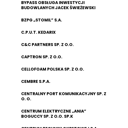
BYPASS OBSŁUGA INWESTYCJI
BUDOWLANYCH JACEK ŚWIEŻEWSKI
BZPG „STOMIL” S.A.
C.P.U.T. KEDARIX
C&C PARTNERS SP. Z O.O.
CAPTRON SP. Z O.O.
CELLOFOAM POLSKA SP. Z O.O.
CEMBRE S.P.A.
CENTRALNY PORT KOMUNIKACYJNY SP. Z
O. O.
CENTRUM ELEKTRYCZNE „ANIA”
BOGUCCY SP. Z O.O. SP.K