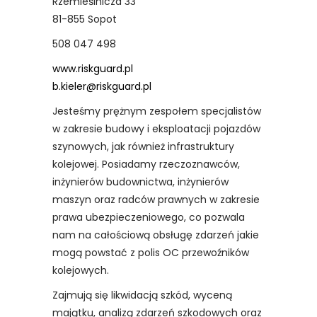
Rzemieślnicza 33
81-855 Sopot
508 047 498
www.riskguard.pl
b.kieler@riskguard.pl
Jesteśmy prężnym zespołem specjalistów
w zakresie budowy i eksploatacji pojazdów
szynowych, jak również infrastruktury
kolejowej. Posiadamy rzeczoznawców,
inżynierów budownictwa, inżynierów
maszyn oraz radców prawnych w zakresie
prawa ubezpieczeniowego, co pozwala
nam na całościową obsługę zdarzeń jakie
mogą powstać z polis OC przewoźników
kolejowych.
Zajmują się likwidacją szkód, wyceną
majątku, analizą zdarzeń szkodowych oraz