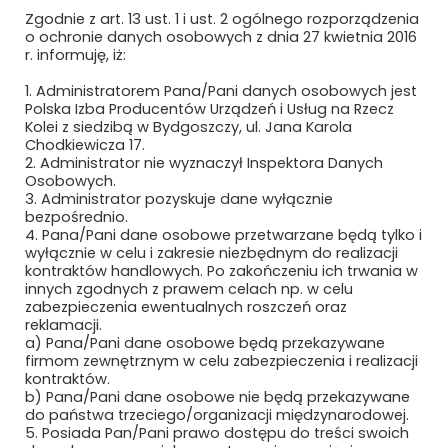
Zgodnie z art. 13 ust. 1 i ust. 2 ogólnego rozporządzenia
MÄDER POLAND
o ochronie danych osobowych z dnia 27 kwietnia 2016
r. informuję, iż:
MAFELEC TEAM POLSKA SP. Z O.O.
1. Administratorem Pana/Pani danych osobowych jest
Polska Izba Producentów Urządzeń i Usług na Rzecz
MAK UBEZPIECZENIA SP. Z O.O.
Kolei z siedzibą w Bydgoszczy, ul. Jana Karola
Chodkiewicza 17.
MAŁE ŻURAWIE
2. Administrator nie wyznaczył Inspektora Danych
Osobowych.
3. Administrator pozyskuje dane wyłącznie
MANKIEWICZ LAKIERY PRZEMYSŁOWE SP.
bezpośrednio.
Z O.O. I S.K.
4. Pana/Pani dane osobowe przetwarzane będą tylko i
wyłącznie w celu i zakresie niezbędnym do realizacji
MASCORT USZCZELNIENIA
kontraktów handlowych. Po zakończeniu ich trwania w
innych zgodnych z prawem celach np. w celu
MAXIMUS PIOTR MAKSYMÓW
zabezpieczenia ewentualnych roszczeń oraz
reklamacji.
a) Pana/Pani dane osobowe będą przekazywane
MAXTO TECHNOLOGY SPÓŁKA Z O.O.
firmom zewnętrznym w celu zabezpieczenia i realizacji
kontraktów.
MCMET SP. Z O.O.
b) Pana/Pani dane osobowe nie będą przekazywane
do państwa trzeciego/organizacji międzynarodowej.
5. Posiada Pan/Pani prawo dostępu do treści swoich
MCPOLSKA.PL SP. Z O.O. SP.K.