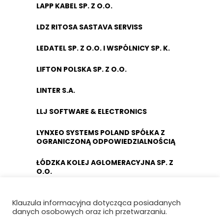
LAPP KABEL SP. Z O.O.
LDZ RITOSA SASTAVA SERVISS
LEDATEL SP. Z O.O. I WSPÓLNICY SP. K.
LIFTON POLSKA SP. Z O.O.
LINTER S.A.
LLJ SOFTWARE & ELECTRONICS
LYNXEO SYSTEMS POLAND SPÓŁKA Z
OGRANICZONĄ ODPOWIEDZIALNOŚCIĄ
ŁÓDZKA KOLEJ AGLOMERACYJNA SP. Z
O.O.
MABO SP. Z O.O.
Klauzula informacyjna dotycząca posiadanych
danych osobowych oraz ich przetwarzaniu.
MACRO-SYSTEM SP. Z O.O.