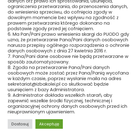
danych orz prawo ich sprostowania, usunięcia,
ograniczenia przetwarzania, do przenoszenia danych,
MEDCOM SP. Z O.O.
do wniesienia sprzeciwu, do cofnięcia zgody w
dowolnym momencie bez wpływu na zgodność z
METEOR EWA WIECZOREK
prawem przetwarzania którego dokonano na
podstawie zgody przed jej cofnięciem.
6. Ma Pan/Pani prawo wniesienia skargi do PUODO gdy
MIAMI TOMASZ ZAWADZKI SP. Z O.O.
uzna, że przetwarzanie Pana/Pani danych osobowych
narusza przepisy ogólnego rozporządzenia o ochronie
MIDURA GROUP SP. Z O.O.
danych osobowych z dnia 27 kwietnia 2016 r.
7. Pana/Pani dane osobowe nie będą przetwarzane w
sposób zautomatyzowany.
MIĘDZYNARODOWE TARGI POZNAŃSKIE
8. Zgoda na przetwarzanie Pana/Pani danych
SP. Z O.O.
osobowych może zostać przez Pana/Panią wycofana
w każdym czasie, poprzez wysłanie maila na adres
MIKRONIKA SP. Z O.O.
sekretariat@izbakolei.pl co skutkować będzie
usunięciem z bazy Administratora.
MILLENNIUM LEASING SP. Z O.O.
9. Administrator dokłada wszelkich starań, aby
zapewnić wszelkie środki fizycznej, technicznej i
organizacyjnej ochrony danych osobowych przed ich
MK SEATS SP. Z O.O.
nieuprawnionym ujawnieniem.
MMR GROUP SP. Z O.O
Dostosuj
Akceptuję
MMT IDEA SP. Z O.O. SP. K.
REKLAMA
ROZWIŃ