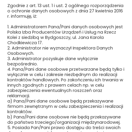
MCPOLSKA.PL SP. Z O.O. SP.K.
Zgodnie z art. 13 ust. 1 i ust. 2 ogólnego rozporządzenia
o ochronie danych osobowych z dnia 27 kwietnia 2016
MEDCOM SP. Z O.O.
r. informuję, iż:
1. Administratorem Pana/Pani danych osobowych jest
METEOR EWA WIECZOREK
Polska Izba Producentów Urządzeń i Usług na Rzecz
Kolei z siedzibą w Bydgoszczy, ul. Jana Karola
MIAMI TOMASZ ZAWADZKI SP. Z O.O.
Chodkiewicza 17.
2. Administrator nie wyznaczył Inspektora Danych
MIDURA GROUP SP. Z O.O.
Osobowych.
3. Administrator pozyskuje dane wyłącznie
bezpośrednio.
MIĘDZYNARODOWE TARGI POZNAŃSKIE
4. Pana/Pani dane osobowe przetwarzane będą tylko i
SP. Z O.O.
wyłącznie w celu i zakresie niezbędnym do realizacji
kontraktów handlowych. Po zakończeniu ich trwania w
MIKRONIKA SP. Z O.O.
innych zgodnych z prawem celach np. w celu
zabezpieczenia ewentualnych roszczeń oraz
MILLENNIUM LEASING SP. Z O.O.
reklamacji.
a) Pana/Pani dane osobowe będą przekazywane
firmom zewnętrznym w celu zabezpieczenia i realizacji
MK SEATS SP. Z O.O.
kontraktów.
b) Pana/Pani dane osobowe nie będą przekazywane
MMR GROUP SP. Z O.O
do państwa trzeciego/organizacji międzynarodowej.
5. Posiada Pan/Pani prawo dostępu do treści swoich