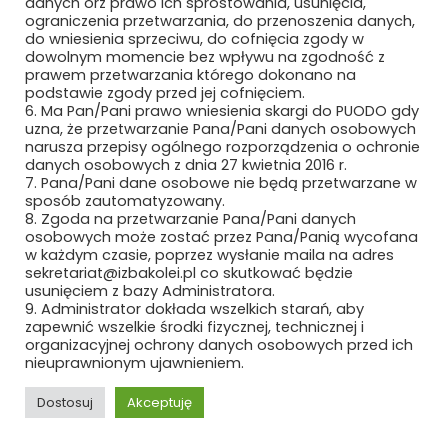
danych orz prawo ich sprostowania, usunięcia,
MMT IDEA SP. Z O.O. SP. K.
ograniczenia przetwarzania, do przenoszenia danych,
do wniesienia sprzeciwu, do cofnięcia zgody w
MODERTRANS POZNAŃ SP. Z O.O.
dowolnym momencie bez wpływu na zgodność z
prawem przetwarzania którego dokonano na
MOJ S.A.
podstawie zgody przed jej cofnięciem.
6. Ma Pan/Pani prawo wniesienia skargi do PUODO gdy
uzna, że przetwarzanie Pana/Pani danych osobowych
MOJ S.A. KUŹNIA OSOWIEC
narusza przepisy ogólnego rozporządzenia o ochronie
danych osobowych z dnia 27 kwietnia 2016 r.
MOTIVIZER SP. Z O.O.
7. Pana/Pani dane osobowe nie będą przetwarzane w
sposób zautomatyzowany.
8. Zgoda na przetwarzanie Pana/Pani danych
MOTO SOLID PLUS SP. Z O.O.
osobowych może zostać przez Pana/Panią wycofana
w każdym czasie, poprzez wysłanie maila na adres
MT-PROJEKT SP. Z O.O.
sekretariat@izbakolei.pl co skutkować będzie
usunięciem z bazy Administratora.
MTB TRZEBIŃSCY SP.K.
9. Administrator dokłada wszelkich starań, aby
zapewnić wszelkie środki fizycznej, technicznej i
organizacyjnej ochrony danych osobowych przed ich
MY-SOFT SP. Z O.O.
nieuprawnionym ujawnieniem.
NASYCALNIA PODKŁADÓW S.A. W
Dostosuj
Akceptuję
KOŹMINIE WIELKOPOLSKIM
REKLAMA
ROZWIŃ