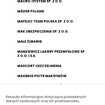
MACRO-SYSTEM SP. Z O.O.
MÄDER POLAND
MAFELEC TEAM POLSKA SP. Z O.O.
MAK UBEZPIECZENIA SP. Z O.O.
MAŁE ŻURAWIE
MANKIEWICZ LAKIERY PRZEMYSŁOWE SP.
Z O.O. I S.K.
MASCORT USZCZELNIENIA
MAXIMUS PIOTR MAKSYMÓW
MAXTO TECHNOLOGY SPÓŁKA Z O.O.
MCMET SP. Z O.O.
Klauzula informacyjna dotycząca posiadanych
danych osobowych oraz ich przetwarzaniu.