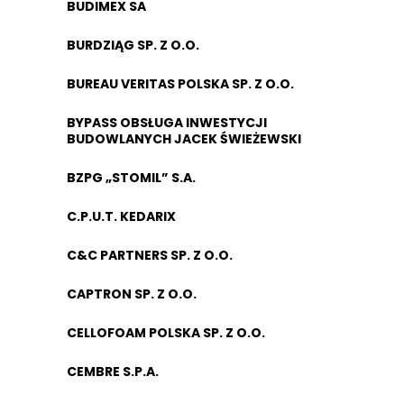
BUDIMEX SA
BURDZIĄG SP. Z O.O.
BUREAU VERITAS POLSKA SP. Z O.O.
BYPASS OBSŁUGA INWESTYCJI
BUDOWLANYCH JACEK ŚWIEŻEWSKI
BZPG „STOMIL” S.A.
C.P.U.T. KEDARIX
C&C PARTNERS SP. Z O.O.
CAPTRON SP. Z O.O.
CELLOFOAM POLSKA SP. Z O.O.
CEMBRE S.P.A.