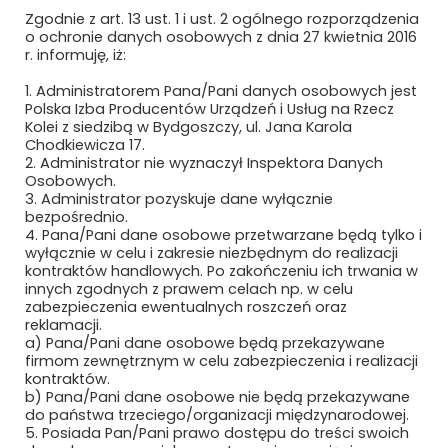
Zgodnie z art. 13 ust. 1 i ust. 2 ogólnego rozporządzenia
MABO SP. Z O.O.
o ochronie danych osobowych z dnia 27 kwietnia 2016
r. informuję, iż:
MACRO-SYSTEM SP. Z O.O.
1. Administratorem Pana/Pani danych osobowych jest
Polska Izba Producentów Urządzeń i Usług na Rzecz
MÄDER POLAND
Kolei z siedzibą w Bydgoszczy, ul. Jana Karola
Chodkiewicza 17.
MAFELEC TEAM POLSKA SP. Z O.O.
2. Administrator nie wyznaczył Inspektora Danych
Osobowych.
MAK UBEZPIECZENIA SP. Z O.O.
3. Administrator pozyskuje dane wyłącznie
bezpośrednio.
4. Pana/Pani dane osobowe przetwarzane będą tylko i
MAŁE ŻURAWIE
wyłącznie w celu i zakresie niezbędnym do realizacji
kontraktów handlowych. Po zakończeniu ich trwania w
MANKIEWICZ LAKIERY PRZEMYSŁOWE SP.
innych zgodnych z prawem celach np. w celu
Z O.O. I S.K.
zabezpieczenia ewentualnych roszczeń oraz
reklamacji.
a) Pana/Pani dane osobowe będą przekazywane
MASCORT USZCZELNIENIA
firmom zewnętrznym w celu zabezpieczenia i realizacji
kontraktów.
MAXIMUS PIOTR MAKSYMÓW
b) Pana/Pani dane osobowe nie będą przekazywane
do państwa trzeciego/organizacji międzynarodowej.
MAXTO TECHNOLOGY SPÓŁKA Z O.O.
5. Posiada Pan/Pani prawo dostępu do treści swoich