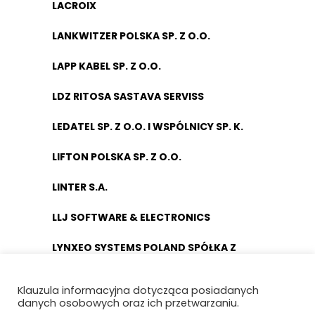
LACROIX
LANKWITZER POLSKA SP. Z O.O.
LAPP KABEL SP. Z O.O.
LDZ RITOSA SASTAVA SERVISS
LEDATEL SP. Z O.O. I WSPÓLNICY SP. K.
LIFTON POLSKA SP. Z O.O.
LINTER S.A.
LLJ SOFTWARE & ELECTRONICS
LYNXEO SYSTEMS POLAND SPÓŁKA Z
OGRANICZONĄ ODPOWIEDZIALNOŚCIĄ
Klauzula informacyjna dotycząca posiadanych
ŁÓDZKA KOLEJ AGLOMERACYJNA SP. Z
danych osobowych oraz ich przetwarzaniu.
O.O.