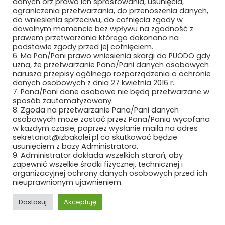
danych orz prawo ich sprostowania, usunięcia,
ograniczenia przetwarzania, do przenoszenia danych,
MCMET SP. Z O.O.
do wniesienia sprzeciwu, do cofnięcia zgody w
dowolnym momencie bez wpływu na zgodność z
MCPOLSKA.PL SP. Z O.O. SP.K.
prawem przetwarzania którego dokonano na
podstawie zgody przed jej cofnięciem.
6. Ma Pan/Pani prawo wniesienia skargi do PUODO gdy
MEDCOM SP. Z O.O.
uzna, że przetwarzanie Pana/Pani danych osobowych
narusza przepisy ogólnego rozporządzenia o ochronie
METEOR EWA WIECZOREK
danych osobowych z dnia 27 kwietnia 2016 r.
7. Pana/Pani dane osobowe nie będą przetwarzane w
MIAMI TOMASZ ZAWADZKI SP. Z O.O.
sposób zautomatyzowany.
8. Zgoda na przetwarzanie Pana/Pani danych
osobowych może zostać przez Pana/Panią wycofana
MIDURA GROUP SP. Z O.O.
w każdym czasie, poprzez wysłanie maila na adres
sekretariat@izbakolei.pl co skutkować będzie
MIĘDZYNARODOWE TARGI POZNAŃSKIE
usunięciem z bazy Administratora.
SP. Z O.O.
9. Administrator dokłada wszelkich starań, aby
zapewnić wszelkie środki fizycznej, technicznej i
organizacyjnej ochrony danych osobowych przed ich
MIKRONIKA SP. Z O.O.
nieuprawnionym ujawnieniem.
MILLENNIUM LEASING SP. Z O.O.
Dostosuj
Akceptuję
MK SEATS SP. Z O.O.
REKLAMA
ROZWIŃ