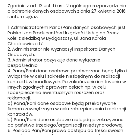
Zgodnie z art. 13 ust. 1 i ust. 2 ogólnego rozporządzenia
KZN BIEŻANÓW – KOLEJOWE ZAKŁADY
o ochronie danych osobowych z dnia 27 kwietnia 2016
NAWIERZCHNIOWE „BIEŻANÓW” SP. Z
r. informuję, iż:
O.O.
1. Administratorem Pana/Pani danych osobowych jest
KZN RAIL SP. Z O.O.
Polska Izba Producentów Urządzeń i Usług na Rzecz
Kolei z siedzibą w Bydgoszczy, ul. Jana Karola
Chodkiewicza 17.
KZN SWITCHER SP. Z O.O.
2. Administrator nie wyznaczył Inspektora Danych
Osobowych.
LACROIX
3. Administrator pozyskuje dane wyłącznie
bezpośrednio.
4. Pana/Pani dane osobowe przetwarzane będą tylko i
LANKWITZER POLSKA SP. Z O.O.
wyłącznie w celu i zakresie niezbędnym do realizacji
kontraktów handlowych. Po zakończeniu ich trwania w
LAPP KABEL SP. Z O.O.
innych zgodnych z prawem celach np. w celu
zabezpieczenia ewentualnych roszczeń oraz
LDZ RITOSA SASTAVA SERVISS
reklamacji.
a) Pana/Pani dane osobowe będą przekazywane
firmom zewnętrznym w celu zabezpieczenia i realizacji
LEDATEL SP. Z O.O. I WSPÓLNICY SP. K.
kontraktów.
b) Pana/Pani dane osobowe nie będą przekazywane
LIFTON POLSKA SP. Z O.O.
do państwa trzeciego/organizacji międzynarodowej.
5. Posiada Pan/Pani prawo dostępu do treści swoich