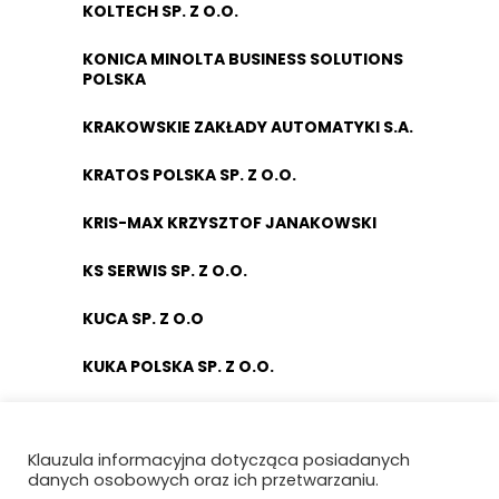
KOLTECH SP. Z O.O.
KONICA MINOLTA BUSINESS SOLUTIONS
POLSKA
KRAKOWSKIE ZAKŁADY AUTOMATYKI S.A.
KRATOS POLSKA SP. Z O.O.
KRIS-MAX KRZYSZTOF JANAKOWSKI
KS SERWIS SP. Z O.O.
KUCA SP. Z O.O
KUKA POLSKA SP. Z O.O.
KUŹNIA OSTRÓW WIELKOPOLSKI SP. Z
O.O.
Klauzula informacyjna dotycząca posiadanych
danych osobowych oraz ich przetwarzaniu.
KYOSAN EUROPE SP. Z O.O