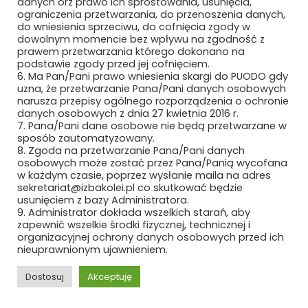
danych orz prawo ich sprostowania, usunięcia,
LINTER S.A.
ograniczenia przetwarzania, do przenoszenia danych,
do wniesienia sprzeciwu, do cofnięcia zgody w
LLJ SOFTWARE & ELECTRONICS
dowolnym momencie bez wpływu na zgodność z
prawem przetwarzania którego dokonano na
LYNXEO SYSTEMS POLAND SPÓŁKA Z
podstawie zgody przed jej cofnięciem.
OGRANICZONĄ ODPOWIEDZIALNOŚCIĄ
6. Ma Pan/Pani prawo wniesienia skargi do PUODO gdy
uzna, że przetwarzanie Pana/Pani danych osobowych
narusza przepisy ogólnego rozporządzenia o ochronie
ŁÓDZKA KOLEJ AGLOMERACYJNA SP. Z
danych osobowych z dnia 27 kwietnia 2016 r.
O.O.
7. Pana/Pani dane osobowe nie będą przetwarzane w
sposób zautomatyzowany.
MABO SP. Z O.O.
8. Zgoda na przetwarzanie Pana/Pani danych
osobowych może zostać przez Pana/Panią wycofana
MACRO-SYSTEM SP. Z O.O.
w każdym czasie, poprzez wysłanie maila na adres
sekretariat@izbakolei.pl co skutkować będzie
usunięciem z bazy Administratora.
MÄDER POLAND
9. Administrator dokłada wszelkich starań, aby
zapewnić wszelkie środki fizycznej, technicznej i
MAFELEC TEAM POLSKA SP. Z O.O.
organizacyjnej ochrony danych osobowych przed ich
nieuprawnionym ujawnieniem.
MAK UBEZPIECZENIA SP. Z O.O.
Dostosuj
Akceptuję
MAŁE ŻURAWIE
REKLAMA
ROZWIŃ