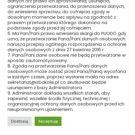
danych orz prawo ich sprostowania, usunięcia,
ograniczenia przetwarzania, do przenoszenia danych,
MAXIMUS PIOTR MAKSYMÓW
do wniesienia sprzeciwu, do cofnięcia zgody w
dowolnym momencie bez wpływu na zgodność z
MAXTO TECHNOLOGY SPÓŁKA Z O.O.
prawem przetwarzania którego dokonano na
podstawie zgody przed jej cofnięciem.
6. Ma Pan/Pani prawo wniesienia skargi do PUODO gdy
MCMET SP. Z O.O.
uzna, że przetwarzanie Pana/Pani danych osobowych
narusza przepisy ogólnego rozporządzenia o ochronie
MCPOLSKA.PL SP. Z O.O. SP.K.
danych osobowych z dnia 27 kwietnia 2016 r.
7. Pana/Pani dane osobowe nie będą przetwarzane w
MEDCOM SP. Z O.O.
sposób zautomatyzowany.
8. Zgoda na przetwarzanie Pana/Pani danych
osobowych może zostać przez Pana/Panią wycofana
METEOR EWA WIECZOREK
w każdym czasie, poprzez wysłanie maila na adres
sekretariat@izbakolei.pl co skutkować będzie
MIAMI TOMASZ ZAWADZKI SP. Z O.O.
usunięciem z bazy Administratora.
9. Administrator dokłada wszelkich starań, aby
zapewnić wszelkie środki fizycznej, technicznej i
MIDURA GROUP SP. Z O.O.
organizacyjnej ochrony danych osobowych przed ich
nieuprawnionym ujawnieniem.
MIĘDZYNARODOWE TARGI POZNAŃSKIE
SP. Z O.O.
Dostosuj
Akceptuję
MIKRONIKA SP. Z O.O.
REKLAMA
ROZWIŃ