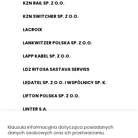
KZN RAIL SP. Z O.O.
KZN SWITCHER SP. Z O.O.
LACROIX
LANKWITZER POLSKA SP. Z O.O.
LAPP KABEL SP. Z O.O.
LDZ RITOSA SASTAVA SERVISS
LEDATEL SP. Z O.O. I WSPÓLNICY SP. K.
LIFTON POLSKA SP. Z O.O.
LINTER S.A.
LLJ SOFTWARE & ELECTRONICS
Klauzula informacyjna dotycząca posiadanych
danych osobowych oraz ich przetwarzaniu.
LYNXEO SYSTEMS POLAND SPÓŁKA Z