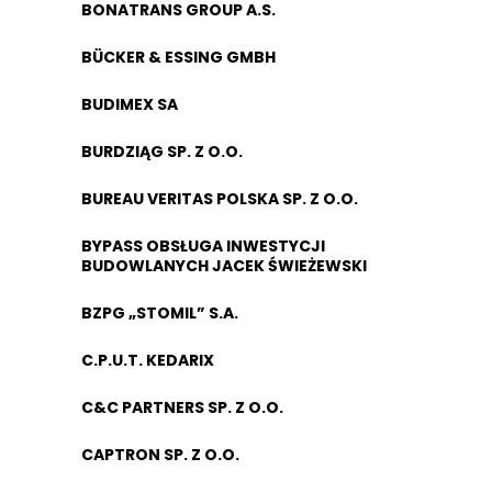
BONATRANS GROUP A.S.
BÜCKER & ESSING GMBH
BUDIMEX SA
BURDZIĄG SP. Z O.O.
BUREAU VERITAS POLSKA SP. Z O.O.
BYPASS OBSŁUGA INWESTYCJI
BUDOWLANYCH JACEK ŚWIEŻEWSKI
BZPG „STOMIL” S.A.
C.P.U.T. KEDARIX
C&C PARTNERS SP. Z O.O.
CAPTRON SP. Z O.O.