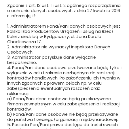
OGRANICZONĄ ODPOWIEDZIALNOŚCIĄ
Zgodnie z art. 13 ust. 1 i ust. 2 ogólnego rozporządzenia
o ochronie danych osobowych z dnia 27 kwietnia 2016
ŁÓDZKA KOLEJ AGLOMERACYJNA SP. Z
r. informuję, iż:
O.O.
1. Administratorem Pana/Pani danych osobowych jest
Polska Izba Producentów Urządzeń i Usług na Rzecz
MABO SP. Z O.O.
Kolei z siedzibą w Bydgoszczy, ul. Jana Karola
Chodkiewicza 17.
MACRO-SYSTEM SP. Z O.O.
2. Administrator nie wyznaczył Inspektora Danych
Osobowych.
3. Administrator pozyskuje dane wyłącznie
MÄDER POLAND
bezpośrednio.
4. Pana/Pani dane osobowe przetwarzane będą tylko i
MAFELEC TEAM POLSKA SP. Z O.O.
wyłącznie w celu i zakresie niezbędnym do realizacji
kontraktów handlowych. Po zakończeniu ich trwania w
MAK UBEZPIECZENIA SP. Z O.O.
innych zgodnych z prawem celach np. w celu
zabezpieczenia ewentualnych roszczeń oraz
reklamacji.
MAŁE ŻURAWIE
a) Pana/Pani dane osobowe będą przekazywane
firmom zewnętrznym w celu zabezpieczenia i realizacji
MANKIEWICZ LAKIERY PRZEMYSŁOWE SP.
kontraktów.
Z O.O. I S.K.
b) Pana/Pani dane osobowe nie będą przekazywane
do państwa trzeciego/organizacji międzynarodowej.
5. Posiada Pan/Pani prawo dostępu do treści swoich
MASCORT USZCZELNIENIA