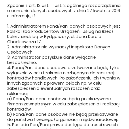
KZN BIEŻANÓW – KOLEJOWE ZAKŁADY
Zgodnie z art. 13 ust. 1 i ust. 2 ogólnego rozporządzenia
NAWIERZCHNIOWE „BIEŻANÓW” SP. Z
o ochronie danych osobowych z dnia 27 kwietnia 2016
O.O.
r. informuję, iż:
1. Administratorem Pana/Pani danych osobowych jest
KZN RAIL SP. Z O.O.
Polska Izba Producentów Urządzeń i Usług na Rzecz
Kolei z siedzibą w Bydgoszczy, ul. Jana Karola
KZN SWITCHER SP. Z O.O.
Chodkiewicza 17.
2. Administrator nie wyznaczył Inspektora Danych
LACROIX
Osobowych.
3. Administrator pozyskuje dane wyłącznie
bezpośrednio.
LANKWITZER POLSKA SP. Z O.O.
4. Pana/Pani dane osobowe przetwarzane będą tylko i
wyłącznie w celu i zakresie niezbędnym do realizacji
LAPP KABEL SP. Z O.O.
kontraktów handlowych. Po zakończeniu ich trwania w
innych zgodnych z prawem celach np. w celu
zabezpieczenia ewentualnych roszczeń oraz
LDZ RITOSA SASTAVA SERVISS
reklamacji.
a) Pana/Pani dane osobowe będą przekazywane
LEDATEL SP. Z O.O. I WSPÓLNICY SP. K.
firmom zewnętrznym w celu zabezpieczenia i realizacji
kontraktów.
LIFTON POLSKA SP. Z O.O.
b) Pana/Pani dane osobowe nie będą przekazywane
do państwa trzeciego/organizacji międzynarodowej.
5. Posiada Pan/Pani prawo dostępu do treści swoich
LINTER S.A.