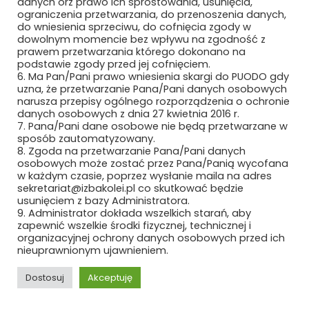
danych orz prawo ich sprostowania, usunięcia,
ograniczenia przetwarzania, do przenoszenia danych,
LLJ SOFTWARE & ELECTRONICS
do wniesienia sprzeciwu, do cofnięcia zgody w
dowolnym momencie bez wpływu na zgodność z
LYNXEO SYSTEMS POLAND SPÓŁKA Z
prawem przetwarzania którego dokonano na
OGRANICZONĄ ODPOWIEDZIALNOŚCIĄ
podstawie zgody przed jej cofnięciem.
6. Ma Pan/Pani prawo wniesienia skargi do PUODO gdy
uzna, że przetwarzanie Pana/Pani danych osobowych
ŁÓDZKA KOLEJ AGLOMERACYJNA SP. Z
narusza przepisy ogólnego rozporządzenia o ochronie
O.O.
danych osobowych z dnia 27 kwietnia 2016 r.
7. Pana/Pani dane osobowe nie będą przetwarzane w
MABO SP. Z O.O.
sposób zautomatyzowany.
8. Zgoda na przetwarzanie Pana/Pani danych
osobowych może zostać przez Pana/Panią wycofana
MACRO-SYSTEM SP. Z O.O.
w każdym czasie, poprzez wysłanie maila na adres
sekretariat@izbakolei.pl co skutkować będzie
MÄDER POLAND
usunięciem z bazy Administratora.
9. Administrator dokłada wszelkich starań, aby
MAFELEC TEAM POLSKA SP. Z O.O.
zapewnić wszelkie środki fizycznej, technicznej i
organizacyjnej ochrony danych osobowych przed ich
nieuprawnionym ujawnieniem.
MAK UBEZPIECZENIA SP. Z O.O.
Dostosuj
Akceptuję
MAŁE ŻURAWIE
REKLAMA
ROZWIŃ