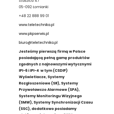
Staszica 47
05-092 Łomianki
+48 22 888 99 01
www.teletechnika.pl
www.pkpserwis.pl
biuro@teletechnika.pl
Jesteśmy pierwszą firmą w Polsce
posiadającą pełną gamę produktów
zgodnych z najnowszymi wytycznymi
IPI-6 i IPI-4 w tym (CSDIP)
Wyświetlacze, Systemy
Rozgłoszeniowe (SR), Systemy
Przywoławczo Alarmowe (SPA),
Systemy Monitoringu Wizyjnego
(SMW), Systemy Synchronizacji Czasu
(SSC), dodatkowo posiadamy