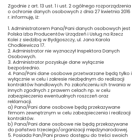
Zgodnie z art. 13 ust. 1 i ust. 2 ogólnego rozporządzenia
KNORR-BREMSE POLSKA SP. Z O.O.
o ochronie danych osobowych z dnia 27 kwietnia 2016
r. informuję, iż:
KOBAN SP. Z O.O.
1. Administratorem Pana/Pani danych osobowych jest
Polska Izba Producentów Urządzeń i Usług na Rzecz
KOLEJE DOLNOŚLĄSKIE S.A.
Kolei z siedzibą w Bydgoszczy, ul. Jana Karola
Chodkiewicza 17.
KOLEJE MAŁOPOLSKIE SP. Z O.O.
2. Administrator nie wyznaczył Inspektora Danych
Osobowych.
KOLEJE MAZOWIECKIE – KM SP. Z O.O.
3. Administrator pozyskuje dane wyłącznie
bezpośrednio.
4. Pana/Pani dane osobowe przetwarzane będą tylko i
KOLEJE ŚLĄSKIE SP. Z O.O.
wyłącznie w celu i zakresie niezbędnym do realizacji
kontraktów handlowych. Po zakończeniu ich trwania w
KOLEJOWE ZAKŁADY AUTOMATYKI S.A.
innych zgodnych z prawem celach np. w celu
zabezpieczenia ewentualnych roszczeń oraz
reklamacji.
KOLEJOWE ZAKŁADY ŁĄCZNOŚCI SP. Z
a) Pana/Pani dane osobowe będą przekazywane
O.O.
firmom zewnętrznym w celu zabezpieczenia i realizacji
kontraktów.
KOLEN SP. Z O.O.
b) Pana/Pani dane osobowe nie będą przekazywane
do państwa trzeciego/organizacji międzynarodowej.
KOLREM SP. Z O.O. SP.K.
5. Posiada Pan/Pani prawo dostępu do treści swoich