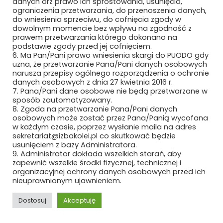
danych orz prawo ich sprostowania, usunięcia,
ograniczenia przetwarzania, do przenoszenia danych,
KOLTECH SP. Z O.O.
do wniesienia sprzeciwu, do cofnięcia zgody w
dowolnym momencie bez wpływu na zgodność z
KOLTECH SP. Z O.O.
prawem przetwarzania którego dokonano na
podstawie zgody przed jej cofnięciem.
6. Ma Pan/Pani prawo wniesienia skargi do PUODO gdy
KONICA MINOLTA BUSINESS SOLUTIONS
uzna, że przetwarzanie Pana/Pani danych osobowych
POLSKA
narusza przepisy ogólnego rozporządzenia o ochronie
danych osobowych z dnia 27 kwietnia 2016 r.
KRAKOWSKIE ZAKŁADY AUTOMATYKI S.A.
7. Pana/Pani dane osobowe nie będą przetwarzane w
sposób zautomatyzowany.
KRATOS POLSKA SP. Z O.O.
8. Zgoda na przetwarzanie Pana/Pani danych
osobowych może zostać przez Pana/Panią wycofana
w każdym czasie, poprzez wysłanie maila na adres
KRIS-MAX KRZYSZTOF JANAKOWSKI
sekretariat@izbakolei.pl co skutkować będzie
usunięciem z bazy Administratora.
KS SERWIS SP. Z O.O.
9. Administrator dokłada wszelkich starań, aby
zapewnić wszelkie środki fizycznej, technicznej i
KUCA SP. Z O.O
organizacyjnej ochrony danych osobowych przed ich
nieuprawnionym ujawnieniem.
KUKA POLSKA SP. Z O.O.
Dostosuj
Akceptuję
KUŹNIA OSTRÓW WIELKOPOLSKI SP. Z
REKLAMA
ROZWIŃ