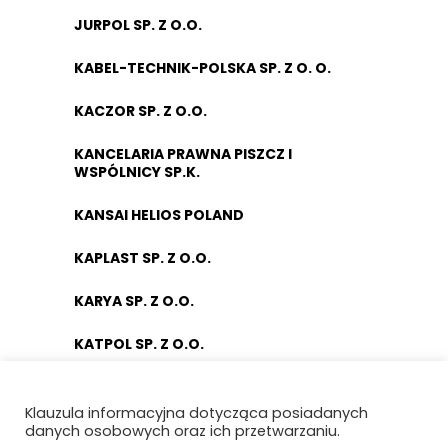
JURPOL SP. Z O.O.
KABEL-TECHNIK-POLSKA SP. Z O. O.
KACZOR SP. Z O.O.
KANCELARIA PRAWNA PISZCZ I
WSPÓLNICY SP.K.
KANSAI HELIOS POLAND
KAPLAST SP. Z O.O.
KARYA SP. Z O.O.
KATPOL SP. Z O.O.
KIEL POLSKA SP. Z O.O.
Klauzula informacyjna dotycząca posiadanych
KISIELEWSKI SP. Z O. O.
danych osobowych oraz ich przetwarzaniu.