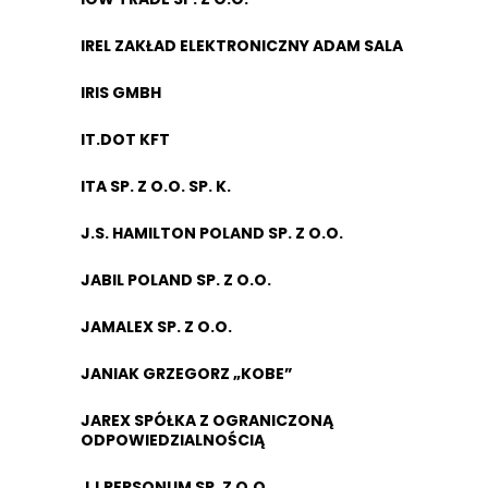
IREL ZAKŁAD ELEKTRONICZNY ADAM SALA
IRIS GMBH
IT.DOT KFT
ITA SP. Z O.O. SP. K.
J.S. HAMILTON POLAND SP. Z O.O.
JABIL POLAND SP. Z O.O.
JAMALEX SP. Z O.O.
JANIAK GRZEGORZ „KOBE”
JAREX SPÓŁKA Z OGRANICZONĄ
ODPOWIEDZIALNOŚCIĄ
JJ PERSONUM SP. Z O.O.