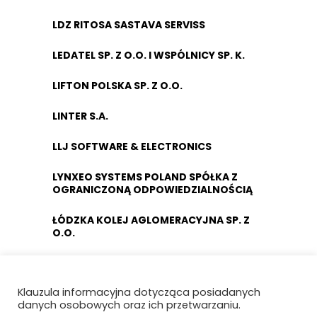
LDZ RITOSA SASTAVA SERVISS
LEDATEL SP. Z O.O. I WSPÓLNICY SP. K.
LIFTON POLSKA SP. Z O.O.
LINTER S.A.
LLJ SOFTWARE & ELECTRONICS
LYNXEO SYSTEMS POLAND SPÓŁKA Z
OGRANICZONĄ ODPOWIEDZIALNOŚCIĄ
ŁÓDZKA KOLEJ AGLOMERACYJNA SP. Z
O.O.
MABO SP. Z O.O.
Klauzula informacyjna dotycząca posiadanych
MACRO-SYSTEM SP. Z O.O.
danych osobowych oraz ich przetwarzaniu.