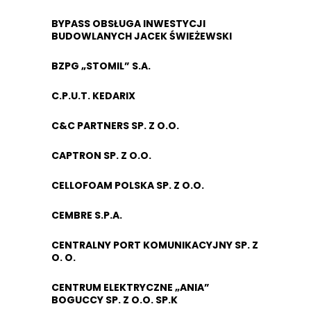
BYPASS OBSŁUGA INWESTYCJI
BUDOWLANYCH JACEK ŚWIEŻEWSKI
BZPG „STOMIL” S.A.
C.P.U.T. KEDARIX
C&C PARTNERS SP. Z O.O.
CAPTRON SP. Z O.O.
CELLOFOAM POLSKA SP. Z O.O.
CEMBRE S.P.A.
CENTRALNY PORT KOMUNIKACYJNY SP. Z
O. O.
CENTRUM ELEKTRYCZNE „ANIA”
BOGUCCY SP. Z O.O. SP.K