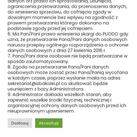
danych orz prawo ich sprostowania, usunięcia,
MEDCOM SP. Z O.O.
ograniczenia przetwarzania, do przenoszenia danych,
do wniesienia sprzeciwu, do cofnięcia zgody w
METEOR EWA WIECZOREK
dowolnym momencie bez wpływu na zgodność z
prawem przetwarzania którego dokonano na
podstawie zgody przed jej cofnięciem.
MIAMI TOMASZ ZAWADZKI SP. Z O.O.
6. Ma Pan/Pani prawo wniesienia skargi do PUODO gdy
uzna, że przetwarzanie Pana/Pani danych osobowych
MIDURA GROUP SP. Z O.O.
narusza przepisy ogólnego rozporządzenia o ochronie
danych osobowych z dnia 27 kwietnia 2016 r.
MIĘDZYNARODOWE TARGI POZNAŃSKIE
7. Pana/Pani dane osobowe nie będą przetwarzane w
SP. Z O.O.
sposób zautomatyzowany.
8. Zgoda na przetwarzanie Pana/Pani danych
osobowych może zostać przez Pana/Panią wycofana
MIKRONIKA SP. Z O.O.
w każdym czasie, poprzez wysłanie maila na adres
sekretariat@izbakolei.pl co skutkować będzie
MILLENNIUM LEASING SP. Z O.O.
usunięciem z bazy Administratora.
9. Administrator dokłada wszelkich starań, aby
zapewnić wszelkie środki fizycznej, technicznej i
MK SEATS SP. Z O.O.
organizacyjnej ochrony danych osobowych przed ich
nieuprawnionym ujawnieniem.
MMR GROUP SP. Z O.O
Dostosuj
Akceptuję
MMT IDEA SP. Z O.O. SP. K.
REKLAMA
ROZWIŃ