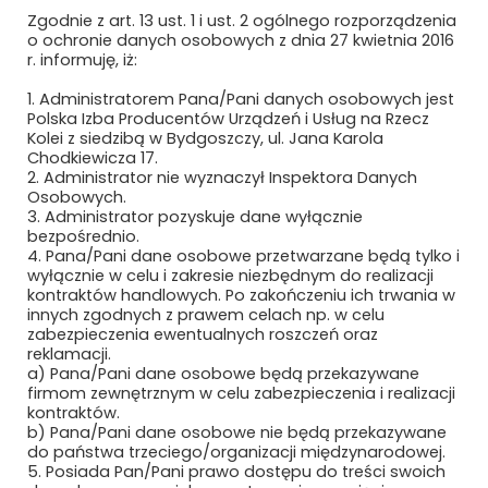
MÄDER POLAND
Zgodnie z art. 13 ust. 1 i ust. 2 ogólnego rozporządzenia
o ochronie danych osobowych z dnia 27 kwietnia 2016
MAFELEC TEAM POLSKA SP. Z O.O.
r. informuję, iż:
1. Administratorem Pana/Pani danych osobowych jest
MAK UBEZPIECZENIA SP. Z O.O.
Polska Izba Producentów Urządzeń i Usług na Rzecz
Kolei z siedzibą w Bydgoszczy, ul. Jana Karola
MAŁE ŻURAWIE
Chodkiewicza 17.
2. Administrator nie wyznaczył Inspektora Danych
Osobowych.
MANKIEWICZ LAKIERY PRZEMYSŁOWE SP.
3. Administrator pozyskuje dane wyłącznie
Z O.O. I S.K.
bezpośrednio.
4. Pana/Pani dane osobowe przetwarzane będą tylko i
MASCORT USZCZELNIENIA
wyłącznie w celu i zakresie niezbędnym do realizacji
kontraktów handlowych. Po zakończeniu ich trwania w
MAXIMUS PIOTR MAKSYMÓW
innych zgodnych z prawem celach np. w celu
zabezpieczenia ewentualnych roszczeń oraz
reklamacji.
MAXTO TECHNOLOGY SPÓŁKA Z O.O.
a) Pana/Pani dane osobowe będą przekazywane
firmom zewnętrznym w celu zabezpieczenia i realizacji
MCMET SP. Z O.O.
kontraktów.
b) Pana/Pani dane osobowe nie będą przekazywane
do państwa trzeciego/organizacji międzynarodowej.
MCPOLSKA.PL SP. Z O.O. SP.K.
5. Posiada Pan/Pani prawo dostępu do treści swoich