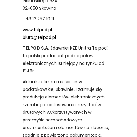
Piłsudskiego 63A
32-050 Skawina
+48 12 257 10 11
www.telpod.pl
biuro@telpod.pl
TELPOD S.A.
(dawniej KZE Unitra Telpod)
to polski producent podzespołów
elektronicznych istniejący na rynku od
1946r.
Aktualnie firma mieści się w
podkrakowskiej Skawinie, i zajmuje się
produkcją elementów elektronicznych
szerokiego zastosowania, rezystorów
drutowych wykorzystywanych w
przemyśle samochodowym
oraz montażem elementów na zlecenie,
zgodnie z powierzoną dokumentacją.