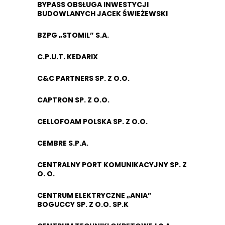
BYPASS OBSŁUGA INWESTYCJI
BUDOWLANYCH JACEK ŚWIEŻEWSKI
BZPG „STOMIL” S.A.
C.P.U.T. KEDARIX
C&C PARTNERS SP. Z O.O.
CAPTRON SP. Z O.O.
CELLOFOAM POLSKA SP. Z O.O.
CEMBRE S.P.A.
CENTRALNY PORT KOMUNIKACYJNY SP. Z
O. O.
CENTRUM ELEKTRYCZNE „ANIA”
BOGUCCY SP. Z O.O. SP.K