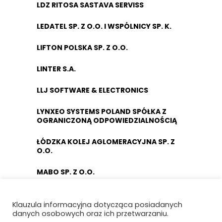
LDZ RITOSA SASTAVA SERVISS
LEDATEL SP. Z O.O. I WSPÓLNICY SP. K.
LIFTON POLSKA SP. Z O.O.
LINTER S.A.
LLJ SOFTWARE & ELECTRONICS
LYNXEO SYSTEMS POLAND SPÓŁKA Z
OGRANICZONĄ ODPOWIEDZIALNOŚCIĄ
ŁÓDZKA KOLEJ AGLOMERACYJNA SP. Z
O.O.
MABO SP. Z O.O.
MACRO-SYSTEM SP. Z O.O.
Klauzula informacyjna dotycząca posiadanych
danych osobowych oraz ich przetwarzaniu.
MÄDER POLAND