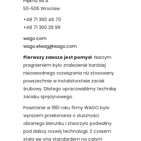
Piękna 58 A
50-506 Wrocław
+48 71 360 46 70
+48 71 360 29 99
wago.com
wago.elwag@wago.com
Pierwszy zawsze jest pomysł
. Naszym
pragnieniem było znalezienie bardziej
niezawodnego rozwiązania niż stosowany
powszechnie w instalatorstwie zacisk
śrubowy. Dlatego opracowaliśmy technikę
zacisku sprężynowego.
Powstanie w 1951 roku firmy WAGO było
wyrazem przekonania o słuszności
obranego kierunku i stworzyło podwaliny
pod dalszy rozwój technologii. Z czasem
stała się ona standardem na całym