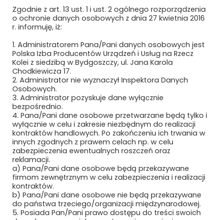
Zgodnie z art. 13 ust. 1 i ust. 2 ogólnego rozporządzenia
MAFELEC TEAM POLSKA SP. Z O.O.
o ochronie danych osobowych z dnia 27 kwietnia 2016
r. informuję, iż:
MAK UBEZPIECZENIA SP. Z O.O.
1. Administratorem Pana/Pani danych osobowych jest
Polska Izba Producentów Urządzeń i Usług na Rzecz
MAŁE ŻURAWIE
Kolei z siedzibą w Bydgoszczy, ul. Jana Karola
Chodkiewicza 17.
MANKIEWICZ LAKIERY PRZEMYSŁOWE SP.
2. Administrator nie wyznaczył Inspektora Danych
Z O.O. I S.K.
Osobowych.
3. Administrator pozyskuje dane wyłącznie
bezpośrednio.
MASCORT USZCZELNIENIA
4. Pana/Pani dane osobowe przetwarzane będą tylko i
wyłącznie w celu i zakresie niezbędnym do realizacji
MAXIMUS PIOTR MAKSYMÓW
kontraktów handlowych. Po zakończeniu ich trwania w
innych zgodnych z prawem celach np. w celu
MAXTO TECHNOLOGY SPÓŁKA Z O.O.
zabezpieczenia ewentualnych roszczeń oraz
reklamacji.
a) Pana/Pani dane osobowe będą przekazywane
MCMET SP. Z O.O.
firmom zewnętrznym w celu zabezpieczenia i realizacji
kontraktów.
MCPOLSKA.PL SP. Z O.O. SP.K.
b) Pana/Pani dane osobowe nie będą przekazywane
do państwa trzeciego/organizacji międzynarodowej.
5. Posiada Pan/Pani prawo dostępu do treści swoich
MEDCOM SP. Z O.O.