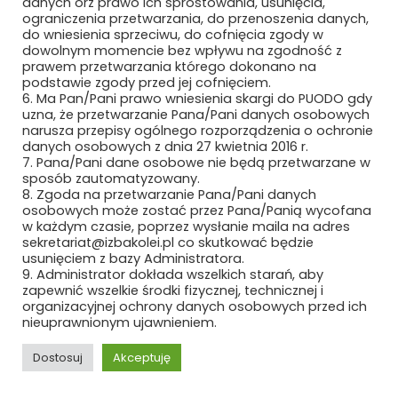
danych orz prawo ich sprostowania, usunięcia,
ograniczenia przetwarzania, do przenoszenia danych,
METEOR EWA WIECZOREK
do wniesienia sprzeciwu, do cofnięcia zgody w
dowolnym momencie bez wpływu na zgodność z
MIAMI TOMASZ ZAWADZKI SP. Z O.O.
prawem przetwarzania którego dokonano na
podstawie zgody przed jej cofnięciem.
6. Ma Pan/Pani prawo wniesienia skargi do PUODO gdy
MIDURA GROUP SP. Z O.O.
uzna, że przetwarzanie Pana/Pani danych osobowych
narusza przepisy ogólnego rozporządzenia o ochronie
MIĘDZYNARODOWE TARGI POZNAŃSKIE
danych osobowych z dnia 27 kwietnia 2016 r.
SP. Z O.O.
7. Pana/Pani dane osobowe nie będą przetwarzane w
sposób zautomatyzowany.
MIKRONIKA SP. Z O.O.
8. Zgoda na przetwarzanie Pana/Pani danych
osobowych może zostać przez Pana/Panią wycofana
w każdym czasie, poprzez wysłanie maila na adres
MILLENNIUM LEASING SP. Z O.O.
sekretariat@izbakolei.pl co skutkować będzie
usunięciem z bazy Administratora.
MK SEATS SP. Z O.O.
9. Administrator dokłada wszelkich starań, aby
zapewnić wszelkie środki fizycznej, technicznej i
organizacyjnej ochrony danych osobowych przed ich
MMR GROUP SP. Z O.O
nieuprawnionym ujawnieniem.
MMT IDEA SP. Z O.O. SP. K.
Dostosuj
Akceptuję
MODERTRANS POZNAŃ SP. Z O.O.
REKLAMA
ROZWIŃ