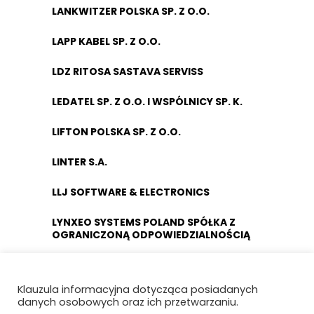
LANKWITZER POLSKA SP. Z O.O.
LAPP KABEL SP. Z O.O.
LDZ RITOSA SASTAVA SERVISS
LEDATEL SP. Z O.O. I WSPÓLNICY SP. K.
LIFTON POLSKA SP. Z O.O.
LINTER S.A.
LLJ SOFTWARE & ELECTRONICS
LYNXEO SYSTEMS POLAND SPÓŁKA Z
OGRANICZONĄ ODPOWIEDZIALNOŚCIĄ
ŁÓDZKA KOLEJ AGLOMERACYJNA SP. Z
O.O.
Klauzula informacyjna dotycząca posiadanych
danych osobowych oraz ich przetwarzaniu.
MABO SP. Z O.O.