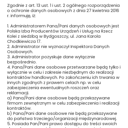
Zgodnie z art. 13 ust. 1 i ust. 2 ogólnego rozporządzenia
MACRO-SYSTEM SP. Z O.O.
o ochronie danych osobowych z dnia 27 kwietnia 2016
r. informuję, iż:
MÄDER POLAND
1. Administratorem Pana/Pani danych osobowych jest
Polska Izba Producentów Urządzeń i Usług na Rzecz
MAFELEC TEAM POLSKA SP. Z O.O.
Kolei z siedzibą w Bydgoszczy, ul. Jana Karola
Chodkiewicza 17.
2. Administrator nie wyznaczył Inspektora Danych
MAK UBEZPIECZENIA SP. Z O.O.
Osobowych.
3. Administrator pozyskuje dane wyłącznie
MAŁE ŻURAWIE
bezpośrednio.
4. Pana/Pani dane osobowe przetwarzane będą tylko i
MANKIEWICZ LAKIERY PRZEMYSŁOWE SP.
wyłącznie w celu i zakresie niezbędnym do realizacji
Z O.O. I S.K.
kontraktów handlowych. Po zakończeniu ich trwania w
innych zgodnych z prawem celach np. w celu
zabezpieczenia ewentualnych roszczeń oraz
MASCORT USZCZELNIENIA
reklamacji.
a) Pana/Pani dane osobowe będą przekazywane
MAXIMUS PIOTR MAKSYMÓW
firmom zewnętrznym w celu zabezpieczenia i realizacji
kontraktów.
MAXTO TECHNOLOGY SPÓŁKA Z O.O.
b) Pana/Pani dane osobowe nie będą przekazywane
do państwa trzeciego/organizacji międzynarodowej.
5. Posiada Pan/Pani prawo dostępu do treści swoich
MCMET SP. Z O.O.