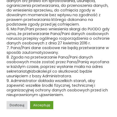
danych orz prawo ich sprostowania, usunięcia,
ograniczenia przetwarzania, do przenoszenia danych,
MCPOLSKA.PL SP. Z O.O. SP.K.
do wniesienia sprzeciwu, do cofnięcia zgody w
dowolnym momencie bez wpływu na zgodność z
prawem przetwarzania którego dokonano na
MEDCOM SP. Z O.O.
podstawie zgody przed jej cofnięciem.
6. Ma Pan/Pani prawo wniesienia skargi do PUODO gdy
METEOR EWA WIECZOREK
uzna, że przetwarzanie Pana/Pani danych osobowych
narusza przepisy ogólnego rozporządzenia o ochronie
MIAMI TOMASZ ZAWADZKI SP. Z O.O.
danych osobowych z dnia 27 kwietnia 2016 r.
7. Pana/Pani dane osobowe nie będą przetwarzane w
sposób zautomatyzowany.
MIDURA GROUP SP. Z O.O.
8. Zgoda na przetwarzanie Pana/Pani danych
osobowych może zostać przez Pana/Panią wycofana
MIĘDZYNARODOWE TARGI POZNAŃSKIE
w każdym czasie, poprzez wysłanie maila na adres
SP. Z O.O.
sekretariat@izbakolei.pl co skutkować będzie
usunięciem z bazy Administratora.
9. Administrator dokłada wszelkich starań, aby
MIKRONIKA SP. Z O.O.
zapewnić wszelkie środki fizycznej, technicznej i
organizacyjnej ochrony danych osobowych przed ich
MILLENNIUM LEASING SP. Z O.O.
nieuprawnionym ujawnieniem.
MK SEATS SP. Z O.O.
Dostosuj
Akceptuję
MMR GROUP SP. Z O.O
REKLAMA
ROZWIŃ