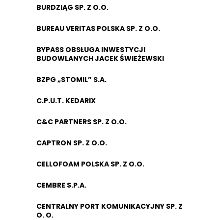
BURDZIĄG SP. Z O.O.
BUREAU VERITAS POLSKA SP. Z O.O.
BYPASS OBSŁUGA INWESTYCJI
BUDOWLANYCH JACEK ŚWIEŻEWSKI
BZPG „STOMIL” S.A.
C.P.U.T. KEDARIX
C&C PARTNERS SP. Z O.O.
CAPTRON SP. Z O.O.
CELLOFOAM POLSKA SP. Z O.O.
CEMBRE S.P.A.
CENTRALNY PORT KOMUNIKACYJNY SP. Z
O. O.