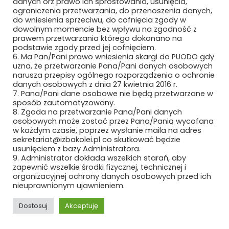
danych orz prawo ich sprostowania, usunięcia,
ograniczenia przetwarzania, do przenoszenia danych,
MAXTO TECHNOLOGY SPÓŁKA Z O.O.
do wniesienia sprzeciwu, do cofnięcia zgody w
dowolnym momencie bez wpływu na zgodność z
MCMET SP. Z O.O.
prawem przetwarzania którego dokonano na
podstawie zgody przed jej cofnięciem.
6. Ma Pan/Pani prawo wniesienia skargi do PUODO gdy
MCPOLSKA.PL SP. Z O.O. SP.K.
uzna, że przetwarzanie Pana/Pani danych osobowych
narusza przepisy ogólnego rozporządzenia o ochronie
MEDCOM SP. Z O.O.
danych osobowych z dnia 27 kwietnia 2016 r.
7. Pana/Pani dane osobowe nie będą przetwarzane w
sposób zautomatyzowany.
METEOR EWA WIECZOREK
8. Zgoda na przetwarzanie Pana/Pani danych
osobowych może zostać przez Pana/Panią wycofana
MIAMI TOMASZ ZAWADZKI SP. Z O.O.
w każdym czasie, poprzez wysłanie maila na adres
sekretariat@izbakolei.pl co skutkować będzie
MIDURA GROUP SP. Z O.O.
usunięciem z bazy Administratora.
9. Administrator dokłada wszelkich starań, aby
zapewnić wszelkie środki fizycznej, technicznej i
MIĘDZYNARODOWE TARGI POZNAŃSKIE
organizacyjnej ochrony danych osobowych przed ich
SP. Z O.O.
nieuprawnionym ujawnieniem.
MIKRONIKA SP. Z O.O.
Dostosuj
Akceptuję
MILLENNIUM LEASING SP. Z O.O.
REKLAMA
ROZWIŃ