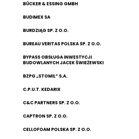
BÜCKER & ESSING GMBH
BUDIMEX SA
BURDZIĄG SP. Z O.O.
BUREAU VERITAS POLSKA SP. Z O.O.
BYPASS OBSŁUGA INWESTYCJI
BUDOWLANYCH JACEK ŚWIEŻEWSKI
BZPG „STOMIL” S.A.
C.P.U.T. KEDARIX
C&C PARTNERS SP. Z O.O.
CAPTRON SP. Z O.O.
CELLOFOAM POLSKA SP. Z O.O.