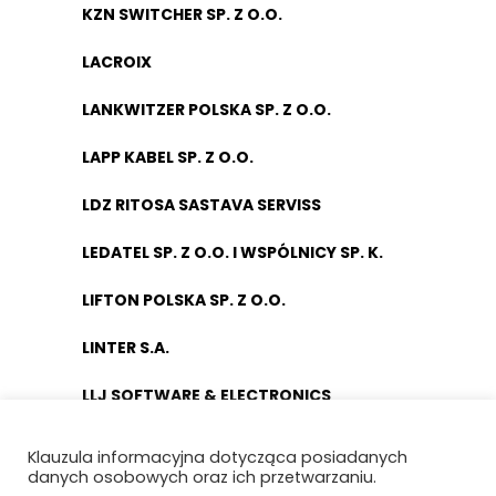
KZN SWITCHER SP. Z O.O.
LACROIX
LANKWITZER POLSKA SP. Z O.O.
LAPP KABEL SP. Z O.O.
LDZ RITOSA SASTAVA SERVISS
LEDATEL SP. Z O.O. I WSPÓLNICY SP. K.
LIFTON POLSKA SP. Z O.O.
LINTER S.A.
LLJ SOFTWARE & ELECTRONICS
LYNXEO SYSTEMS POLAND SPÓŁKA Z
Klauzula informacyjna dotycząca posiadanych
OGRANICZONĄ ODPOWIEDZIALNOŚCIĄ
danych osobowych oraz ich przetwarzaniu.