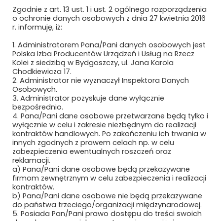
ŁÓDZKA KOLEJ AGLOMERACYJNA SP. Z
Zgodnie z art. 13 ust. 1 i ust. 2 ogólnego rozporządzenia
O.O.
o ochronie danych osobowych z dnia 27 kwietnia 2016
r. informuję, iż:
MABO SP. Z O.O.
1. Administratorem Pana/Pani danych osobowych jest
Polska Izba Producentów Urządzeń i Usług na Rzecz
MACRO-SYSTEM SP. Z O.O.
Kolei z siedzibą w Bydgoszczy, ul. Jana Karola
Chodkiewicza 17.
MÄDER POLAND
2. Administrator nie wyznaczył Inspektora Danych
Osobowych.
3. Administrator pozyskuje dane wyłącznie
MAFELEC TEAM POLSKA SP. Z O.O.
bezpośrednio.
4. Pana/Pani dane osobowe przetwarzane będą tylko i
MAK UBEZPIECZENIA SP. Z O.O.
wyłącznie w celu i zakresie niezbędnym do realizacji
kontraktów handlowych. Po zakończeniu ich trwania w
innych zgodnych z prawem celach np. w celu
MAŁE ŻURAWIE
zabezpieczenia ewentualnych roszczeń oraz
reklamacji.
MANKIEWICZ LAKIERY PRZEMYSŁOWE SP.
a) Pana/Pani dane osobowe będą przekazywane
Z O.O. I S.K.
firmom zewnętrznym w celu zabezpieczenia i realizacji
kontraktów.
MASCORT USZCZELNIENIA
b) Pana/Pani dane osobowe nie będą przekazywane
do państwa trzeciego/organizacji międzynarodowej.
5. Posiada Pan/Pani prawo dostępu do treści swoich
MAXIMUS PIOTR MAKSYMÓW