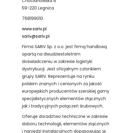
Chocianowska 6
59-220 Legnica
768199010
www.sariv.pl
sariv@sariv.pl
Firma SARIV Sp. z o.o. jest firmą handlową
opartą na dwudziestoletnim
doświadczeniu w zakresie logistyki
dystrybucji. Jest oficjalnym członkiem
grupy SARIV. Reprezentuje na rynku
polskim znanych i cenionych za jakość
europejskich producentów szerokiej gamy
specjalistycznych elementów złącznych
jak i tradycyjnych połączeń śrubowych.
Oferuje doradztwo techniczne w zakresie
doboru technologii, elementów złącznych
i narzędzi instalacyjnych dopasowując je